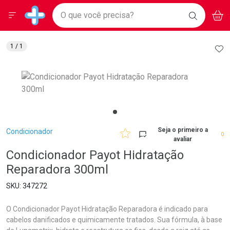
Drogarias Pacheco
Menu
Aces
Ir direto para a home
O que você precisa?
BAIXE
V
i
Baixe nosso APP e aproveite Ofertas Exclusivas!
BUSCAR
O APP
Navegue pela página
Ir direto para o conteúdo
Faça a sua busca
Ir direto para a busca
Ir direto para a conta
AD
1
/ 1
Ir direto para a ajuda
Ir direto para a notificações
Ir direto para o carrinho
Ir direto para o menu
Breadcrumb
Seja o primeiro a
Condicionador
0
avaliar
Condicionador Payot Hidratação
Reparadora 300ml
347272
O Condicionador Payot Hidratação Reparadora é indicado para
cabelos danificados e quimicamente tratados. Sua fórmula, à base