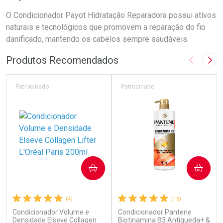
O Condicionador Payot Hidratação Reparadora possui ativos
naturais e tecnológicos que promovem a reparação do fio
danificado, mantendo os cabelos sempre saudáveis.
Produtos Recomendados
Imagem A
Pró
Patrocinado
Patrocinado
COMPRAR
COMPRAR
(4)
(18)
Condicionador Volume e
Condicionador Pantene
Densidade Elseve Collagen
Biotinamina B3 Antiqueda+ &