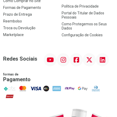
Como Comprar no Site
Política de Privacidade
Formas de Pagamento
Portal do Titular de Dados
Prazo de Entrega
Pessoais
Reembolso
Como Protegemos os Seus
Troca ou Devolução
Dados
Marketplace
Configuração de Cookies
YouTube
Instagram
Facebook
Twitter
Linkedin
Redes Sociais
formas de
Pagamento
PIX
MasterCard
VISA
ELO
AMEX
NuPay
Google Pay
Diners Club
Hipercard
Promoção em Destaque