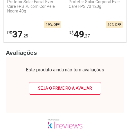
Protetor Solar Facial Ever
Protetor Solar Corporal Ever
Ativar Desconto
Ativar Desconto
Care FPS 70 com Cor Pele
Care FPS 70 120g
Negra 40g
Comprar sem Desconto
Comprar sem Desconto
Por R$ 20,99/cada
Por R$ 36,59/cada
Comprar sem Desconto
Comprar sem Desconto
19% OFF
20% OFF
Por R$ 20,99/cada
Por R$ 36,59/cada
37
49
R$
R$
,25
,27
FECHAR
F
FECHAR
F
Avaliações
Laboratório
Laboratório
Por Menos
Por Menos
Este produto ainda não tem avaliações
SEJA O PRIMEIRO A AVALIAR