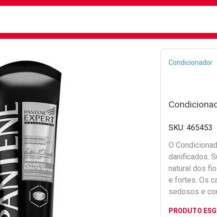
busca
isa?
Bread
Condicionador
Condicionad
465453
O Condicionad
danificados. 
natural dos f
e fortes. Os c
sedosos e co
PRODUTO ES