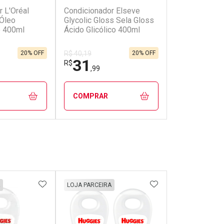
 L'Oréal
Condicionador Elseve
Condicionado
 Óleo
Glycolic Gloss Sela Gloss
Molecular 51
o 400ml
Ácido Glicólico 400ml
20% OFF
20% OFF
R$ 40,19
R$ 47,99
31
42
R$
R$
,99
,82
COMPRAR
COMPRAR
FECHAR
FECHAR
FECHAR
FECHAR
rio
Laboratório
Laborató
os
Por Menos
Por Men
FAVORITOS
ADICIONAR AOS FAVORITOS
ADICIONAR AOS 
LOJA PARCEIRA