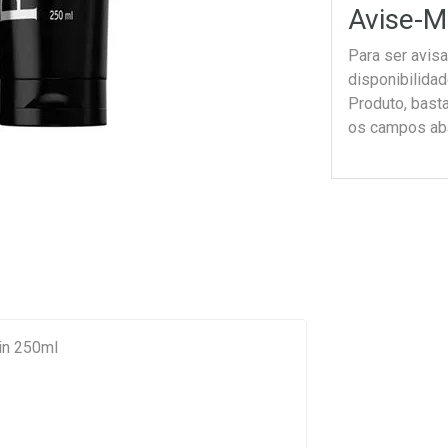
Avise-M
Para ser avis
disponibilida
Produto, bast
os campos ab
in 250ml