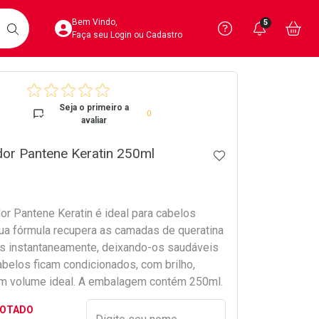
Acesse sua Conta
Precisa de 
Notific
Aces
Bem Vindo,
5
Você po
notifica
Vo
it
BUSCAR
Ver Recursos 
Faça seu Login ou Cadastro
crumb
Atendimento ao 
Seja o primeiro a
0
avaliar
Central de Ajud
or Pantene Keratin 250ml
ADICIONAR AOS 
Televendas
4020-4404
or Pantene Keratin é ideal para cabelos
Sua fórmula recupera as camadas de queratina
ios instantaneamente, deixando-os saudáveis
abelos ficam condicionados, com brilho,
m volume ideal. A embalagem contém 250ml.
Preencher nome e email para s
GOTADO