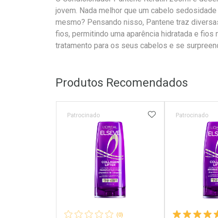
jovem. Nada melhor que um cabelo sedosidade e 
mesmo? Pensando nisso, Pantene traz diversas
fios, permitindo uma aparência hidratada e fios
tratamento para os seus cabelos e se surpreend
Produtos Recomendados
ADICIONAR AOS 
Patrocinado
Patrocinado
(0)