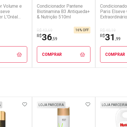
r Volume e
Condicionador Pantene
Condicionador
lseve
Biotinamina B3 Antiqueda+
Paris Elseve
er L'Oréal
& Nutrição 510ml
Extraordinári
16% OFF
R$ 43,69
R$ 40,19
36
31
R$
R$
,59
,99
COMPRAR
COMPRAR
FECHAR
FECHAR
FECHAR
FECHAR
rio
Laboratório
Laborató
os
Por Menos
Por Men
FAVORITOS
ADICIONAR AOS FAVORITOS
ADICIONAR AOS 
A
LOJA PARCEIRA
LOJA PARCEIRA