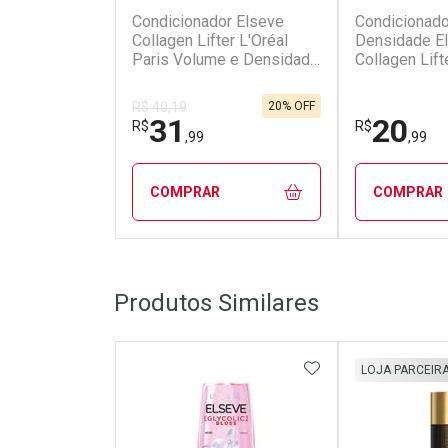
Condicionador Elseve
Condicionado
Collagen Lifter L'Oréal
Densidade E
Paris Volume e Densidade
Collagen Lift
400ml
Paris 200ml
20% OFF
R$ 40,19
31
20
R$
R$
,99
,99
COMPRAR
COMPRAR
FECHAR
FECHAR
Produtos Similares
Laboratório
Laborató
Por Menos
Por Men
ADICIONAR AOS 
LOJA PARCEIR