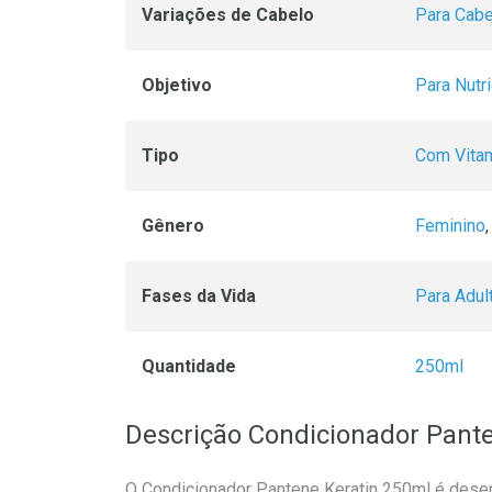
Variações de Cabelo
Para Cab
Objetivo
Para Nutr
Tipo
Com Vita
Gênero
Feminino
Fases da Vida
Para Adul
Quantidade
250ml
Descrição Condicionador Pant
O Condicionador Pantene Keratin 250ml é dese