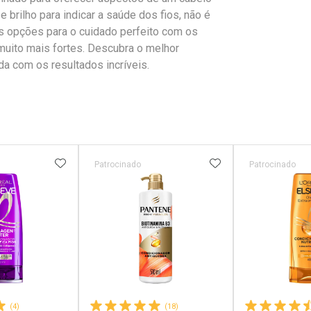
brilho para indicar a saúde dos fios, não é
 opções para o cuidado perfeito com os
 muito mais fortes. Descubra o melhor
a com os resultados incríveis.
FAVORITOS
ADICIONAR AOS FAVORITOS
ADICIONAR AOS 
Patrocinado
Patrocinado
(4)
(18)