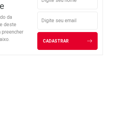
Digite seu nome
e
ado da
Digite seu email
de deste
a preencher
aixo.
CADASTRAR