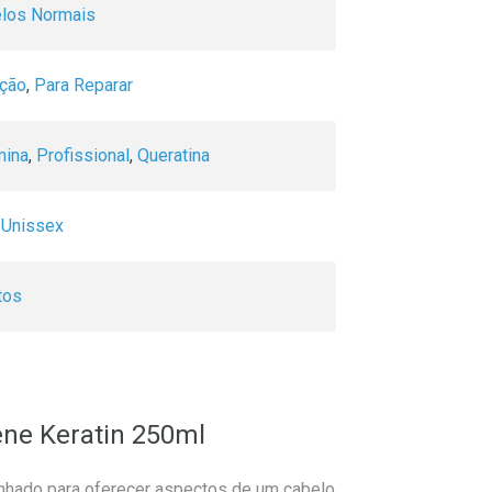
elos Normais
ição
,
Para Reparar
mina
,
Profissional
,
Queratina
,
Unissex
tos
ene Keratin 250ml
nhado para oferecer aspectos de um cabelo