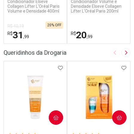
Condicionador Elseve
Condicionador Volume e
Collagen Lifter L'Oréal Paris
Densidade Elseve Collagen
Volume e Densidade 400ml
Lifter L'Oréal Paris 200ml
20% OFF
R$ 40,19
31
20
R$
R$
,99
,99
FECHAR
F
FECHAR
F
Queridinhos da Drogaria
Imagem A
Pró
Laboratório
Laboratório
Por Menos
ADICIONAR AOS FAVORITOS
Por Menos
ADIC
COMPRAR
COMPRAR