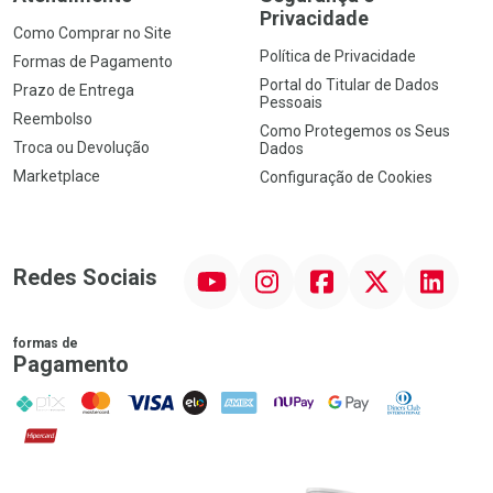
Privacidade
Como Comprar no Site
Política de Privacidade
Formas de Pagamento
Portal do Titular de Dados
Prazo de Entrega
Pessoais
Reembolso
Como Protegemos os Seus
Troca ou Devolução
Dados
Marketplace
Configuração de Cookies
YouTube
Instagram
Facebook
Twitter
Linkedin
Redes Sociais
formas de
Pagamento
PIX
MasterCard
VISA
ELO
AMEX
NuPay
Google Pay
Diners Club
Hipercard