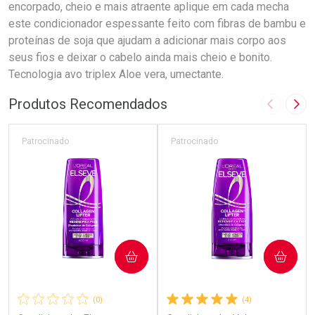
encorpado, cheio e mais atraente aplique em cada mecha
este condicionador espessante feito com fibras de bambu e
proteínas de soja que ajudam a adicionar mais corpo aos
seus fios e deixar o cabelo ainda mais cheio e bonito.
Tecnologia avo triplex Aloe vera, umectante.
Produtos Recomendados
Imagem A
Pró
Patrocinado
Patrocinado
COMPRAR
COMPRAR
(0)
(4)