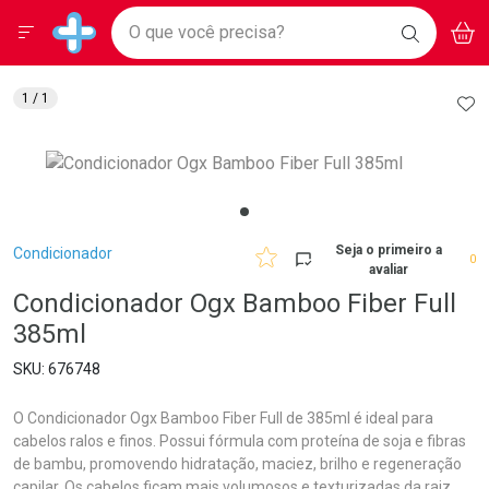
Drogarias Pacheco
Menu
Aces
Ir direto para a home
O que você precisa?
BAIXE
V
i
Baixe nosso APP e aproveite Ofertas Exclusivas!
BUSCAR
O APP
Navegue pela página
Ir direto para o conteúdo
Faça a sua busca
Ir direto para a busca
Ir direto para a conta
AD
1
/ 1
Ir direto para a ajuda
Ir direto para a notificações
Ir direto para o carrinho
Ir direto para o menu
Breadcrumb
Seja o primeiro a
Condicionador
0
avaliar
Condicionador Ogx Bamboo Fiber Full
385ml
676748
O Condicionador Ogx Bamboo Fiber Full de 385ml é ideal para
cabelos ralos e finos. Possui fórmula com proteína de soja e fibras
de bambu, promovendo hidratação, maciez, brilho e regeneração
capilar. Os cabelos ficam mais volumosos e texturizadas da raiz