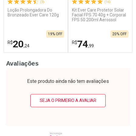
(3)
(16)
Loção Prolongadora Do
Kit Ever Care Protetor Solar
Ativar Desconto
Ativar Desconto
Bronzeado Ever Care 120g
Facial FPS 70 40g + Corporal
Comprar sem Desconto
FPS 50 200ml Aerossol
Comprar sem Desconto
Por R$ 31,99/cada
Por R$ 20,99/cada
Comprar sem Desconto
Comprar sem Desconto
19% OFF
20% OFF
Por R$ 31,99/cada
Por R$ 20,99/cada
20
74
R$
R$
,24
,99
FECHAR
F
FECHAR
F
Avaliações
Laboratório
Laboratório
Por Menos
Por Menos
Este produto ainda não tem avaliações
SEJA O PRIMEIRO A AVALIAR