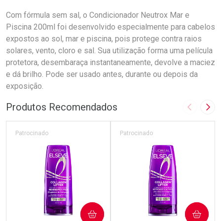
Com fórmula sem sal, o Condicionador Neutrox Mar e
Piscina 200ml foi desenvolvido especialmente para cabelos
expostos ao sol, mar e piscina, pois protege contra raios
solares, vento, cloro e sal. Sua utilização forma uma película
protetora, desembaraça instantaneamente, devolve a maciez
e dá brilho. Pode ser usado antes, durante ou depois da
exposição.
Produtos Recomendados
Imagem A
Pró
Patrocinado
Patrocinado
COMPRAR
COMPRAR