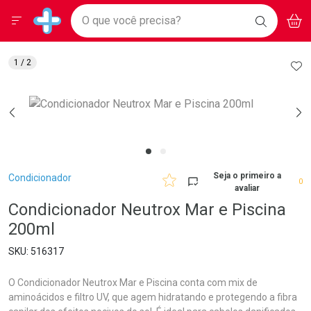
Drogarias Pacheco
Menu
Aces
Ir direto para a home
O que você precisa?
BAIXE
V
i
Baixe nosso APP e aproveite Ofertas Exclusivas!
BUSCAR
O APP
Navegue pela página
Ir direto para o conteúdo
Faça a sua busca
Ir direto para a busca
Ir direto para a conta
AD
1
/ 2
Ir direto para a ajuda
Ir direto para a notificações
Ir direto para o carrinho
Ir direto para o menu
Breadcrumb
Seja o primeiro a
Condicionador
0
avaliar
Condicionador Neutrox Mar e Piscina
200ml
516317
O Condicionador Neutrox Mar e Piscina conta com mix de
aminoácidos e filtro UV, que agem hidratando e protegendo a fibra