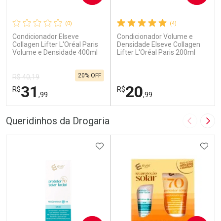
(0)
(4)
Condicionador Elseve
Condicionador Volume e
Collagen Lifter L'Oréal Paris
Densidade Elseve Collagen
Volume e Densidade 400ml
Lifter L'Oréal Paris 200ml
20% OFF
R$ 40,19
31
20
R$
R$
,99
,99
FECHAR
F
FECHAR
F
Queridinhos da Drogaria
Imagem A
Pró
Laboratório
Laboratório
Por Menos
ADICIONAR AOS FAVORITOS
Por Menos
ADIC