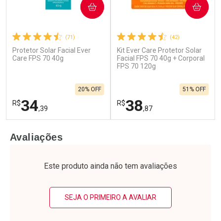
COMPRAR
COMPRAR
(71)
(42)
Protetor Solar Facial Ever
Kit Ever Care Protetor Solar
Ativar Desconto
Ativar Desconto
Care FPS 70 40g
Facial FPS 70 40g + Corporal
Comprar sem Desconto
FPS 70 120g
Comprar sem Desconto
Por R$ 31,99/cada
Por R$ 20,99/cada
Comprar sem Desconto
Comprar sem Desconto
20% OFF
51% OFF
Por R$ 31,99/cada
Por R$ 20,99/cada
34
38
R$
R$
,39
,87
FECHAR
F
FECHAR
F
Avaliações
Laboratório
Laboratório
Por Menos
Por Menos
Este produto ainda não tem avaliações
SEJA O PRIMEIRO A AVALIAR