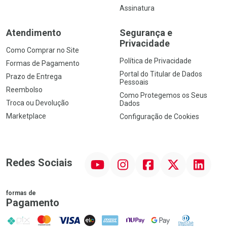
Assinatura
Atendimento
Segurança e
Privacidade
Como Comprar no Site
Política de Privacidade
Formas de Pagamento
Portal do Titular de Dados
Prazo de Entrega
Pessoais
Reembolso
Como Protegemos os Seus
Troca ou Devolução
Dados
Marketplace
Configuração de Cookies
YouTube
Instagram
Facebook
Twitter
Linkedin
Redes Sociais
formas de
Pagamento
PIX
MasterCard
VISA
ELO
AMEX
NuPay
Google Pay
Diners Club