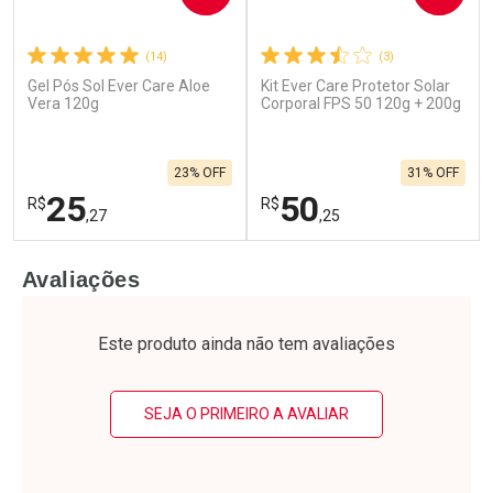
(14)
(3)
Gel Pós Sol Ever Care Aloe
Kit Ever Care Protetor Solar
Ativar Desconto
Ativar Desconto
Vera 120g
Corporal FPS 50 120g + 200g
Comprar sem Desconto
Comprar sem Desconto
Por R$ 31,99/cada
Por R$ 36,59/cada
Comprar sem Desconto
Comprar sem Desconto
23% OFF
31% OFF
Por R$ 31,99/cada
Por R$ 36,59/cada
25
50
R$
R$
,27
,25
FECHAR
F
FECHAR
F
Avaliações
Laboratório
Laboratório
Por Menos
Por Menos
Este produto ainda não tem avaliações
SEJA O PRIMEIRO A AVALIAR