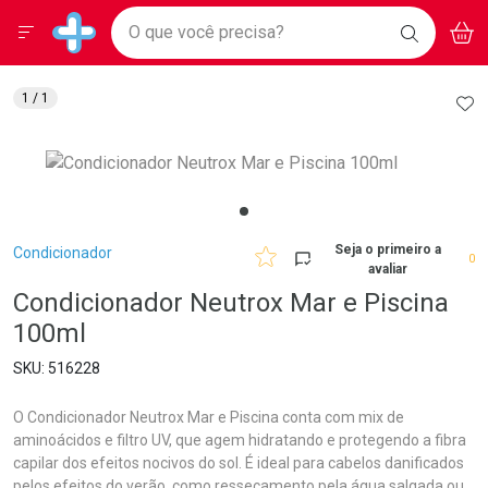
Drogarias Pacheco
Menu
Aces
Ir direto para a home
O que você precisa?
BAIXE
V
i
Baixe nosso APP e aproveite Ofertas Exclusivas!
BUSCAR
O APP
Navegue pela página
Ir direto para o conteúdo
Faça a sua busca
Ir direto para a busca
Ir direto para a conta
AD
1
/ 1
Ir direto para a ajuda
Ir direto para a notificações
Ir direto para o carrinho
Ir direto para o menu
Breadcrumb
Seja o primeiro a
Condicionador
0
avaliar
Condicionador Neutrox Mar e Piscina
100ml
516228
O Condicionador Neutrox Mar e Piscina conta com mix de
aminoácidos e filtro UV, que agem hidratando e protegendo a fibra
capilar dos efeitos nocivos do sol. É ideal para cabelos danificados
pelos efeitos do verão, como ressecamento pela água salgada ou