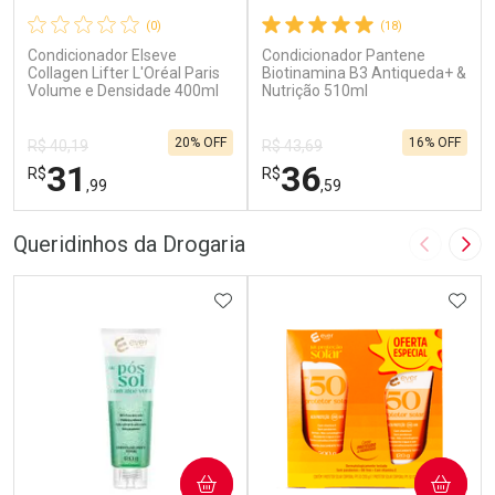
(0)
(18)
Condicionador Elseve
Condicionador Pantene
Collagen Lifter L'Oréal Paris
Biotinamina B3 Antiqueda+ &
Volume e Densidade 400ml
Nutrição 510ml
20% OFF
16% OFF
R$ 40,19
R$ 43,69
31
36
R$
R$
,99
,59
FECHAR
F
FECHAR
F
Queridinhos da Drogaria
Imagem A
Pró
Laboratório
Laboratório
Por Menos
ADICIONAR AOS FAVORITOS
Por Menos
ADIC
COMPRAR
COMPRAR