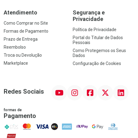
Atendimento
Segurança e
Privacidade
Como Comprar no Site
Política de Privacidade
Formas de Pagamento
Portal do Titular de Dados
Prazo de Entrega
Pessoais
Reembolso
Como Protegemos os Seus
Troca ou Devolução
Dados
Marketplace
Configuração de Cookies
YouTube
Instagram
Facebook
Twitter
Linkedin
Redes Sociais
formas de
Pagamento
PIX
MasterCard
VISA
ELO
AMEX
NuPay
Google Pay
Diners Club
Hipercard