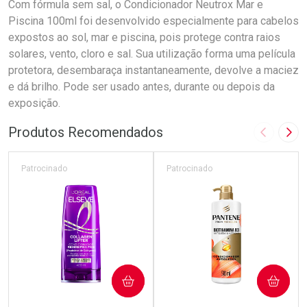
Com fórmula sem sal, o Condicionador Neutrox Mar e
Piscina 100ml foi desenvolvido especialmente para cabelos
expostos ao sol, mar e piscina, pois protege contra raios
solares, vento, cloro e sal. Sua utilização forma uma película
protetora, desembaraça instantaneamente, devolve a maciez
e dá brilho. Pode ser usado antes, durante ou depois da
exposição.
Produtos Recomendados
Imagem A
Pró
Patrocinado
Patrocinado
COMPRAR
COMPRAR