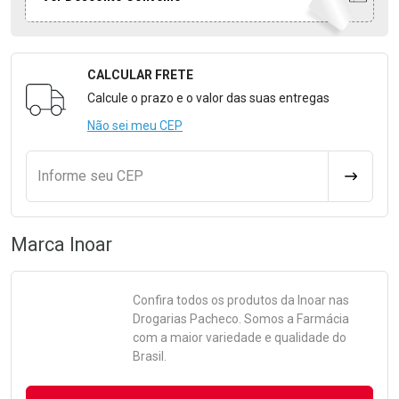
CALCULAR FRETE
Formulário para Calcular o Frete
Calcule o prazo e o valor das suas entregas
Não sei meu CEP
Informe seu CEP
CALCULA
Marca
Inoar
Confira todos os produtos da
Inoar
nas
Drogarias Pacheco. Somos a Farmácia
com a maior variedade e qualidade do
Brasil.