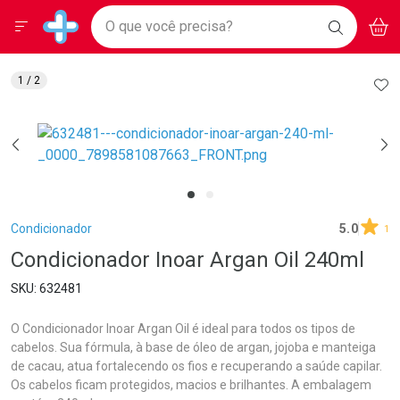
Drogarias Pacheco
Menu
Aces
Ir direto para a home
O que você precisa?
BAIXE
V
i
Baixe nosso APP e aproveite Ofertas Exclusivas!
BUSCAR
O APP
Navegue pela página
Ir direto para o conteúdo
Faça a sua busca
Ir direto para a busca
Ir direto para a conta
AD
1
/ 2
Ir direto para a ajuda
Ir direto para a notificações
Ir direto para o carrinho
Ir direto para o menu
Breadcrumb
Condicionador
5.0
1
Condicionador Inoar Argan Oil 240ml
632481
O Condicionador Inoar Argan Oil é ideal para todos os tipos de
cabelos. Sua fórmula, à base de óleo de argan, jojoba e manteiga
de cacau, atua fortalecendo os fios e recuperando a saúde capilar.
Os cabelos ficam protegidos, macios e brilhantes. A embalagem