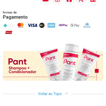
formas de
Pagamento
PIX
MasterCard
VISA
ELO
AMEX
NuPay
Google Pay
Diners Club
Hipercard
Promoção em Destaque
Voltar ao Topo