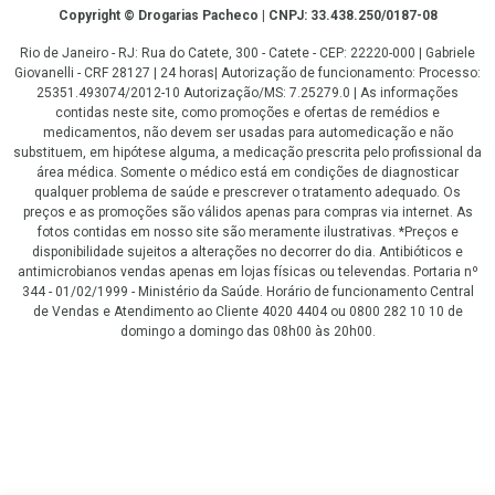
Copyright
Copyright © Drogarias Pacheco | CNPJ: 33.438.250/0187-08
Rio de Janeiro - RJ: Rua do Catete, 300 - Catete - CEP: 22220-000 | Gabriele
Giovanelli - CRF 28127 | 24 horas| Autorização de funcionamento: Processo:
25351.493074/2012-10 Autorização/MS: 7.25279.0 | As informações
contidas neste site, como promoções e ofertas de remédios e
medicamentos, não devem ser usadas para automedicação e não
substituem, em hipótese alguma, a medicação prescrita pelo profissional da
área médica. Somente o médico está em condições de diagnosticar
qualquer problema de saúde e prescrever o tratamento adequado. Os
preços e as promoções são válidos apenas para compras via internet. As
fotos contidas em nosso site são meramente ilustrativas. *Preços e
disponibilidade sujeitos a alterações no decorrer do dia. Antibióticos e
antimicrobianos vendas apenas em lojas físicas ou televendas. Portaria nº
344 - 01/02/1999 - Ministério da Saúde. Horário de funcionamento Central
de Vendas e Atendimento ao Cliente 4020 4404 ou 0800 282 10 10 de
domingo a domingo das 08h00 às 20h00.
LGPD Aceite os Cookies