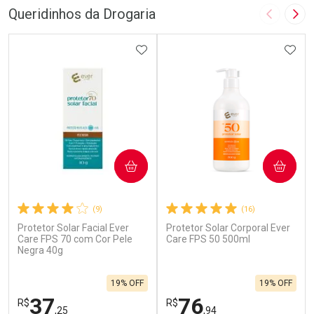
FECHAR
F
FECHAR
F
Queridinhos da Drogaria
Imagem A
Pró
Laboratório
Laboratório
Por Menos
ADICIONAR AOS FAVORITOS
Por Menos
ADIC
COMPRAR
COMPRAR
(9)
(16)
Protetor Solar Facial Ever
Protetor Solar Corporal Ever
Ativar Desconto
Ativar Desconto
Care FPS 70 com Cor Pele
Care FPS 50 500ml
Negra 40g
Comprar sem Desconto
Comprar sem Desconto
Por R$ 20,99/cada
Por R$ 36,59/cada
Comprar sem Desconto
Comprar sem Desconto
19% OFF
19% OFF
Por R$ 20,99/cada
Por R$ 36,59/cada
37
76
R$
R$
,25
,94