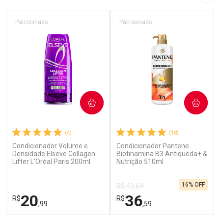
Imagem A
Pró
Patrocinado
Patrocinado
COMPRAR
COMPRAR
(4)
(18)
Condicionador Volume e
Condicionador Pantene
Densidade Elseve Collagen
Biotinamina B3 Antiqueda+ &
Lifter L'Oréal Paris 200ml
Nutrição 510ml
16% OFF
R$ 43,69
20
36
R$
R$
,99
,59