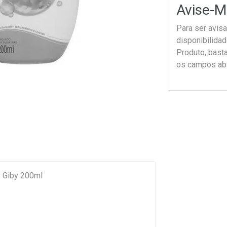
Avise-M
Para ser avis
disponibilida
Produto, bast
os campos ab
y Giby 200ml