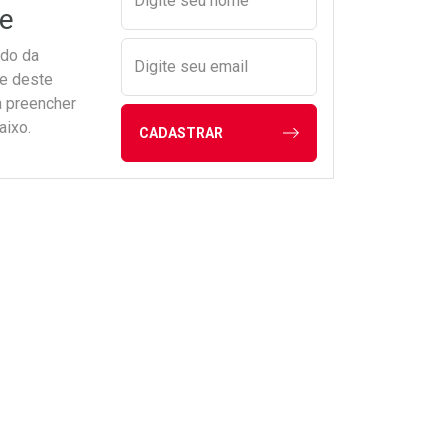
Digite seu nome
e
ado da
Digite seu email
de deste
a preencher
aixo.
CADASTRAR