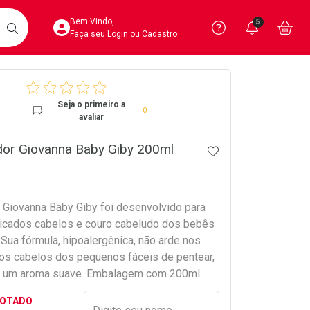
Acesse sua Conta
Precisa de 
Notific
Aces
Bem Vindo,
5
Você po
notifica
Vo
it
BUSCAR
Ver Recursos 
Faça seu Login ou Cadastro
crumb
Atendimento ao 
Seja o primeiro a
0
avaliar
Central de Ajud
dor Giovanna Baby Giby 200ml
ADICIONAR AOS 
Televendas
4020-4404
 Giovanna Baby Giby foi desenvolvido para
licados cabelos e couro cabeludo dos bebês
 Sua fórmula, hipoalergênica, não arde nos
 os cabelos dos pequenos fáceis de pentear,
m um aroma suave. Embalagem com 200ml.
Preencher nome e email para s
GOTADO