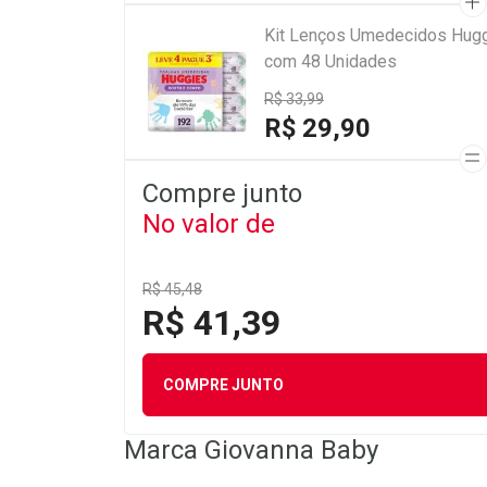
Kit Lenços Umedecidos Hugg
com 48 Unidades
R$ 33,99
R$ 29,90
Compre junto
No valor de
R$ 45,48
R$ 41,39
COMPRE JUNTO
Marca
Giovanna Baby