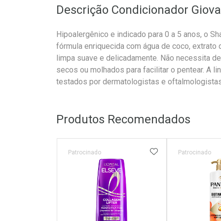
Descrição Condicionador Giov
Hipoalergênico e indicado para 0 a 5 anos, o 
fórmula enriquecida com água de coco, extrato d
limpa suave e delicadamente. Não necessita de
secos ou molhados para facilitar o pentear. A l
testados por dermatologistas e oftalmologistas
Produtos Recomendados
ADICIONAR AOS 
Patrocinado
Patrocinado