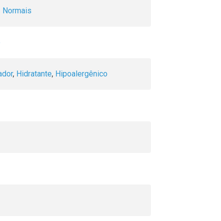
s Normais
o
ador
,
Hidratante
,
Hipoalergênico