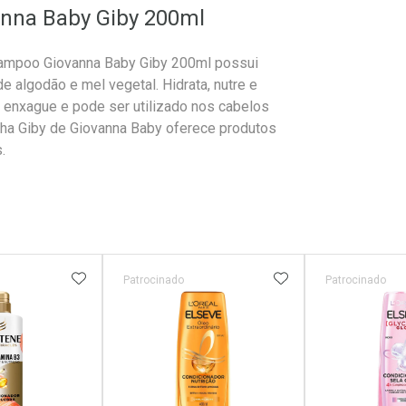
anna Baby Giby 200ml
Shampoo Giovanna Baby Giby 200ml possui
e algodão e mel vegetal. Hidrata, nutre e
 enxague e pode ser utilizado nos cabelos
inha Giby de Giovanna Baby oferece produtos
.
FAVORITOS
ADICIONAR AOS FAVORITOS
ADICIONAR AOS 
Patrocinado
Patrocinado