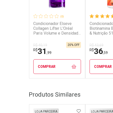
(0)
Condicionador Elseve
Condicionado
Collagen Lifter L'Oréal
Biotinamina 
Paris Volume e Densidade
& Nutrição 5
400ml
20% OFF
R$ 40,19
R$ 43,69
31
36
R$
R$
,99
,59
COMPRAR
COMPRAR
FECHAR
FECHAR
Produtos Similares
Laboratório
Laborató
Por Menos
Por Men
ADICIONAR AOS 
LOJA PARCEIRA
LOJA PARCEIR