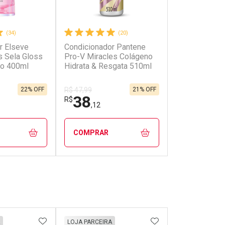
(34)
(20)
r Elseve
Condicionador Pantene
Condicionado
s Sela Gloss
Pro-V Miracles Colágeno
Bambu 510ml
co 400ml
Hidrata & Resgata 510ml
22% OFF
21% OFF
R$ 47,99
R$ 47,99
38
42
R$
R$
,12
,82
COMPRAR
COMPRAR
FECHAR
FECHAR
FECHAR
FECHAR
rio
Laboratório
Laborató
os
Por Menos
Por Men
FAVORITOS
ADICIONAR AOS FAVORITOS
ADICIONAR AOS 
LOJA PARCEIRA