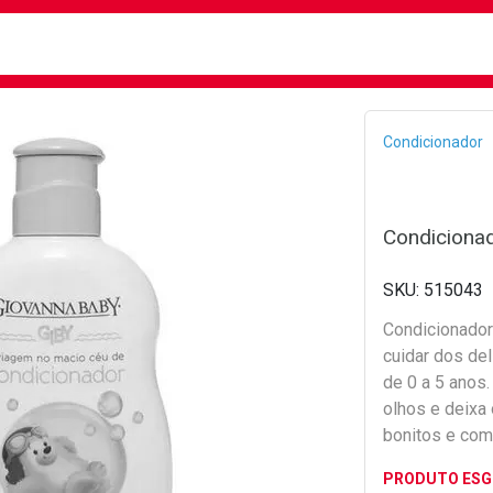
busca
isa?
Bread
Condicionador
Condiciona
515043
Condicionador
cuidar dos de
de 0 a 5 anos.
olhos e deixa
bonitos e co
PRODUTO ES