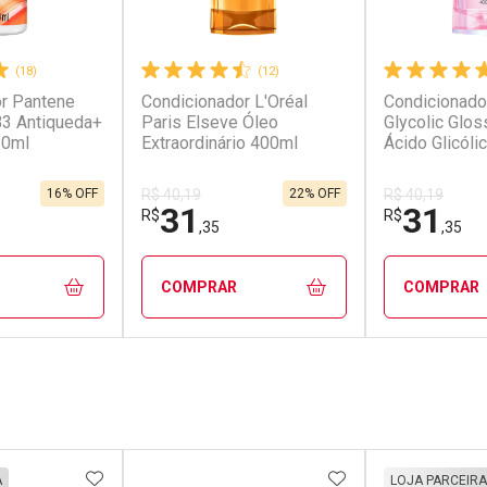
(18)
(12)
r Pantene
Condicionador L'Oréal
Condicionado
B3 Antiqueda+
Paris Elseve Óleo
Glycolic Glos
10ml
Extraordinário 400ml
Ácido Glicóli
16% OFF
22% OFF
R$ 40,19
R$ 40,19
31
31
R$
R$
,35
,35
COMPRAR
COMPRAR
FECHAR
FECHAR
FECHAR
FECHAR
rio
Laboratório
Laborató
os
Por Menos
Por Men
FAVORITOS
ADICIONAR AOS FAVORITOS
ADICIONAR AOS 
A
LOJA PARCEIRA