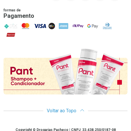
formas de
Pagamento
PIX
MasterCard
VISA
ELO
AMEX
NuPay
Google Pay
Diners Club
Hipercard
Promoção em Destaque
Voltar ao Topo
Copyright
Copyright © Drogarias Pacheco | CNPJ: 33.438.250/0187-08