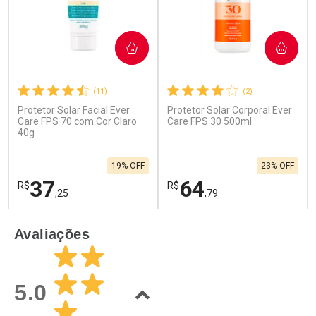
COMPRAR
COMPRAR
(11)
(2)
Protetor Solar Facial Ever
Protetor Solar Corporal Ever
Ativar Desconto
Ativar Desconto
Care FPS 70 com Cor Claro
Care FPS 30 500ml
40g
Comprar sem Desconto
Comprar sem Desconto
Por R$ 20,99/cada
Por R$ 31,99/cada
Comprar sem Desconto
Comprar sem Desconto
19% OFF
23% OFF
Por R$ 20,99/cada
Por R$ 31,99/cada
37
64
R$
R$
,25
,79
FECHAR
F
FECHAR
F
Avaliações
Laboratório
Laboratório
Por Menos
Por Menos
5.0