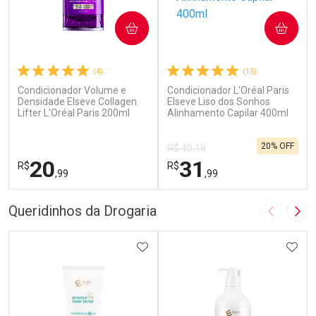
COMPRAR
COMPRAR
(4)
(15)
Condicionador Volume e
Condicionador L'Oréal Paris
Densidade Elseve Collagen
Elseve Liso dos Sonhos
Lifter L'Oréal Paris 200ml
Alinhamento Capilar 400ml
20% OFF
R$ 40,19
20
31
R$
R$
,99
,99
FECHAR
F
FECHAR
F
Queridinhos da Drogaria
Imagem A
Pró
Laboratório
Laboratório
Por Menos
ADICIONAR AOS FAVORITOS
Por Menos
ADIC