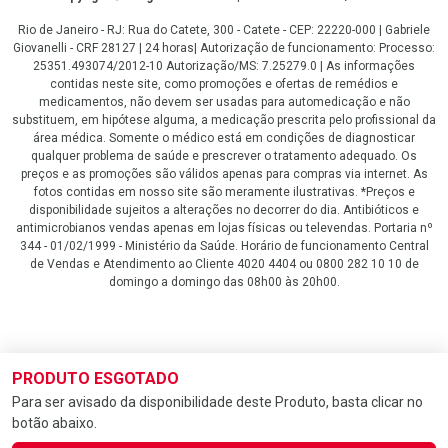
Rio de Janeiro - RJ: Rua do Catete, 300 - Catete - CEP: 22220-000 | Gabriele
Giovanelli - CRF 28127 | 24 horas| Autorização de funcionamento: Processo:
25351.493074/2012-10 Autorização/MS: 7.25279.0 | As informações
contidas neste site, como promoções e ofertas de remédios e
medicamentos, não devem ser usadas para automedicação e não
substituem, em hipótese alguma, a medicação prescrita pelo profissional da
área médica. Somente o médico está em condições de diagnosticar
qualquer problema de saúde e prescrever o tratamento adequado. Os
preços e as promoções são válidos apenas para compras via internet. As
fotos contidas em nosso site são meramente ilustrativas. *Preços e
disponibilidade sujeitos a alterações no decorrer do dia. Antibióticos e
antimicrobianos vendas apenas em lojas físicas ou televendas. Portaria nº
344 - 01/02/1999 - Ministério da Saúde. Horário de funcionamento Central
de Vendas e Atendimento ao Cliente 4020 4404 ou 0800 282 10 10 de
domingo a domingo das 08h00 às 20h00.
LGPD Aceite os Cookies
PRODUTO ESGOTADO
Para ser avisado da disponibilidade deste Produto, basta clicar no
botão abaixo.