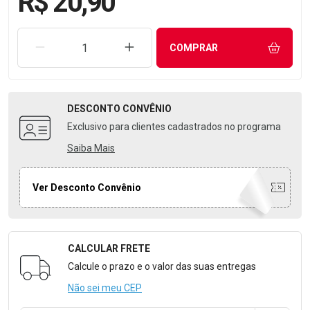
R$ 20,90
REMOVER UMA UNIDADE
AUMENTAR UMA UNIDADE
COMPRAR
DESCONTO
CONVÊNIO
Exclusivo para clientes cadastrados no programa
Saiba Mais
Ver Desconto Convênio
CALCULAR FRETE
Formulário para Calcular o Frete
Calcule o prazo e o valor das suas entregas
Não sei meu CEP