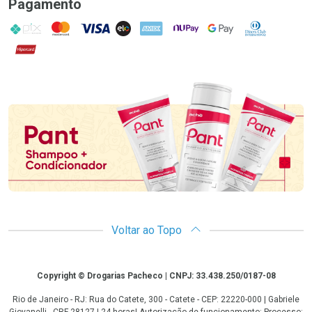
Pagamento
PIX
MasterCard
VISA
ELO
AMEX
NuPay
Google Pay
Diners Club
Hipercard
Promoção em Destaque
Voltar ao Topo
Copyright
Copyright © Drogarias Pacheco | CNPJ: 33.438.250/0187-08
Rio de Janeiro - RJ: Rua do Catete, 300 - Catete - CEP: 22220-000 | Gabriele
Giovanelli - CRF 28127 | 24 horas| Autorização de funcionamento: Processo: