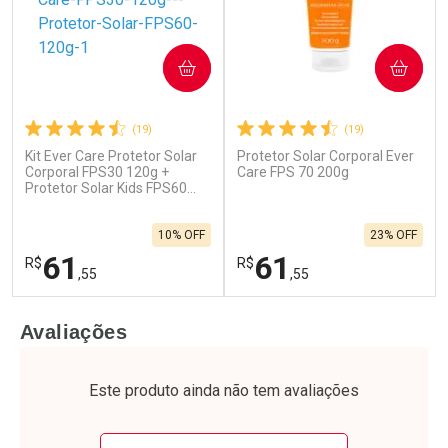
COMPRAR
COMPRAR
(19)
(19)
Kit Ever Care Protetor Solar
Protetor Solar Corporal Ever
Corporal FPS30 120g +
Care FPS 70 200g
Protetor Solar Kids FPS60
120g
10% OFF
23% OFF
61
61
R$
R$
,55
,55
FECHAR
F
FECHAR
F
Avaliações
Laboratório
Laboratório
Por Menos
Por Menos
Este produto ainda não tem avaliações