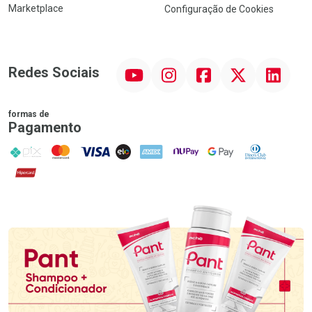
Marketplace
Configuração de Cookies
YouTube
Instagram
Facebook
Twitter
Linkedin
Redes Sociais
formas de
Pagamento
PIX
MasterCard
VISA
ELO
AMEX
NuPay
Google Pay
Diners Club
Hipercard
Promoção em Destaque