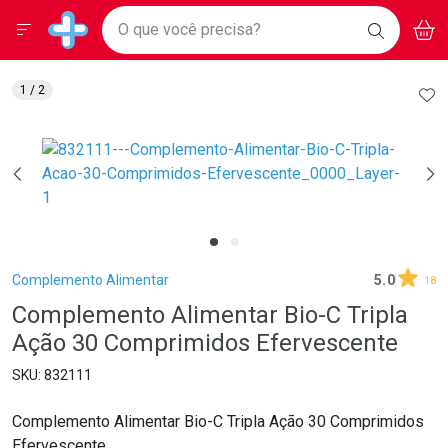
Drogarias Pacheco
Menu
Aces
Ir direto para a home
O que você precisa?
BAIXE
V
i
Baixe nosso APP e aproveite Ofertas Exclusivas!
BUSCAR
O APP
Navegue pela página
Ir direto para o conteúdo
Faça a sua busca
Ir direto para a busca
Ir direto para a conta
AD
1
/ 2
Ir direto para a ajuda
Ir direto para a notificações
Ir direto para o carrinho
Ir direto para o menu
Breadcrumb
Complemento Alimentar
5.0
18
Complemento Alimentar Bio-C Tripla
Ação 30 Comprimidos Efervescente
832111
Complemento Alimentar Bio-C Tripla Ação 30 Comprimidos
Efervescente