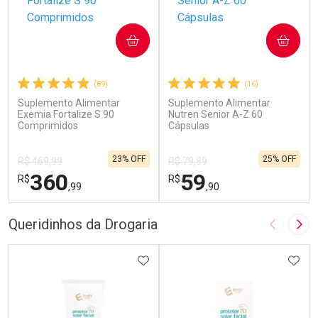
COMPRAR
COMPRAR
(89)
(16)
Suplemento Alimentar
Suplemento Alimentar
Exemia Fortalize S 90
Nutren Senior A-Z 60
Comprimidos
Cápsulas
23% OFF
25% OFF
R$ 469,99
R$ 79,89
360
59
R$
R$
,99
,90
FECHAR
F
FECHAR
F
Queridinhos da Drogaria
Imagem A
Pró
Laboratório
Laboratório
Por Menos
ADICIONAR AOS FAVORITOS
Por Menos
ADIC