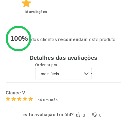
18
avaliações
100%
dos clientes
recomendam
este produto
Detalhes das avaliações
Ativar Desconto
Ativar Desconto
Ordenar por
Comprar sem Desconto
Comprar sem Desconto
Por R$ 37,25/cada
Por R$ 34,39/cada
Comprar sem Desconto
Comprar sem Desconto
Por R$ 37,25/cada
Por R$ 34,39/cada
Glauce V.
há um mês
esta avaliação foi útil?
0
0