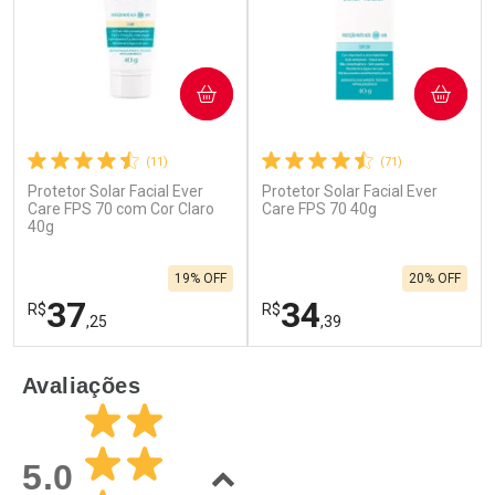
COMPRAR
COMPRAR
(11)
(71)
Protetor Solar Facial Ever
Protetor Solar Facial Ever
Ativar Desconto
Ativar Desconto
Care FPS 70 com Cor Claro
Care FPS 70 40g
40g
Comprar sem Desconto
Comprar sem Desconto
Por R$ 360,99/cada
Por R$ 59,90/cada
Comprar sem Desconto
Comprar sem Desconto
19% OFF
20% OFF
Por R$ 360,99/cada
Por R$ 59,90/cada
37
34
R$
R$
,25
,39
FECHAR
F
FECHAR
F
Avaliações
Laboratório
Laboratório
Por Menos
Por Menos
5.0