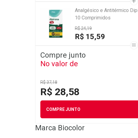
Analgésico e Antitérmico Di
10 Comprimidos
R$ 24,19
R$ 15,59
Compre junto
No valor de
R$ 37,18
R$ 28,58
COMPRE JUNTO
Marca
Biocolor