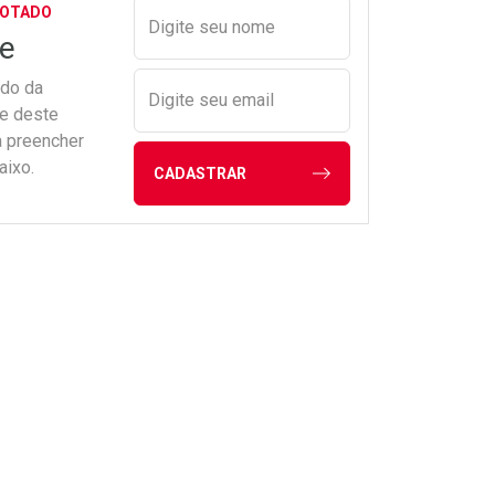
Preencher nome e email para s
GOTADO
Digite seu nome
e
ado da
Digite seu email
de deste
a preencher
aixo.
CADASTRAR