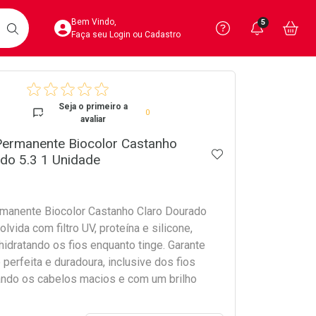
Acesse sua Conta
Precisa de 
Notific
Aces
Bem Vindo,
5
Você po
notifica
Vo
it
BUSCAR
Ver Recursos 
Faça seu Login ou Cadastro
crumb
Atendimento ao 
Seja o primeiro a
0
avaliar
Central de Ajud
Permanente Biocolor Castanho
ADICIONAR AOS 
Televendas
do 5.3 1 Unidade
4020-4404
manente Biocolor Castanho Claro Dourado
lvida com filtro UV, proteína e silicone,
idratando os fios enquanto tinge. Garante
perfeita e duradoura, inclusive dos fios
ando os cabelos macios e com um brilho