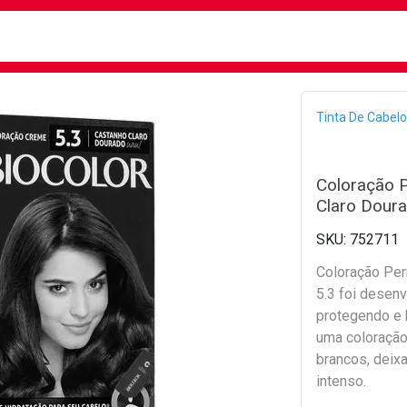
busca
isa?
Bread
Tinta De Cabelo
Coloração 
Claro Doura
752711
Coloração Per
5.3 foi desenvo
protegendo e h
uma coloração 
brancos, deix
intenso.