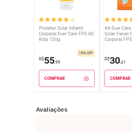
(4)
Protetor Solar Infantil
Kit Ever Care
Ativar Desconto
Ativar Des
Corporal Ever Care FPS 60
Solar Facial
Kids 120g
Corporal FPS
Comprar sem Desconto
Comprar s
Comprar sem Desconto
Comprar s
Por R$ 49,45/cada
Por R$ 28,7
Por R$ 49,45/cada
Por R$ 28,7
18% OFF
55
30
R$
R$
,99
,61
COMPRAR
COMPRAR
FECHAR
FECHAR
Avaliações
Laboratório
Laborató
Por Menos
Por Men