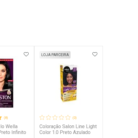
FAVORITOS
ADICIONAR AOS FAVORITOS
ADICIONAR AOS 
LOJA PARCEIRA
(8)
(0)
lo Wella
Coloração Salon Line Light
reto Infinito
Color 1.0 Preto Azulado