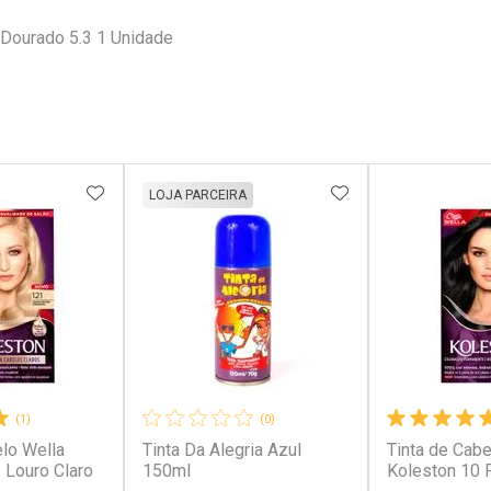
 Dourado 5.3 1 Unidade
FAVORITOS
ADICIONAR AOS FAVORITOS
ADICIONAR AOS 
LOJA PARCEIRA
(1)
(0)
elo Wella
Tinta Da Alegria Azul
Tinta de Cabe
 Louro Claro
150ml
Koleston 10 P