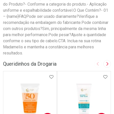
do Produto?- Conforme a categoria do produto.- Aplicação
uniforme e espalhabilidade confortável.O Que Contém?- 01
– {name}FAQPode ser usado diariamente?Verifique a
recomendação na embalagem do fabricante.Pode combinar
com outros produtos?Sim, principalmente da mesma linha
para melhor performance.Pode pesar?Ajuste a quantidade
conforme o seu tipo de cabelo.CTA: Inclua na sua rotina
Madamelis e mantenha a constância para melhores
resultados.
Queridinhos da Drogaria
Imagem A
Pró
ADICIONAR AOS FAVORITOS
ADIC