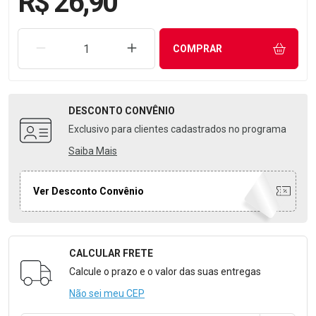
R$ 26,90
REMOVER UMA UNIDADE
AUMENTAR UMA UNIDADE
COMPRAR
DESCONTO
CONVÊNIO
Exclusivo para clientes cadastrados no programa
Saiba Mais
Ver Desconto Convênio
CALCULAR FRETE
Formulário para Calcular o Frete
Calcule o prazo e o valor das suas entregas
Não sei meu CEP