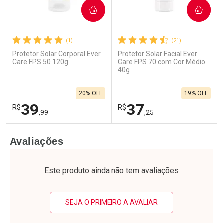
COMPRAR
COMPRAR
(1)
(21)
Protetor Solar Corporal Ever
Protetor Solar Facial Ever
Care FPS 50 120g
Care FPS 70 com Cor Médio
40g
20% OFF
19% OFF
39
37
R$
R$
,99
,25
FECHAR
F
FECHAR
F
Avaliações
Laboratório
Laboratório
Por Menos
Por Menos
Este produto ainda não tem avaliações
SEJA O PRIMEIRO A AVALIAR