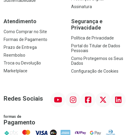
Sustentabilidade
Assinatura
Atendimento
Segurança e
Privacidade
Como Comprar no Site
Política de Privacidade
Formas de Pagamento
Portal do Titular de Dados
Prazo de Entrega
Pessoais
Reembolso
Como Protegemos os Seus
Troca ou Devolução
Dados
Marketplace
Configuração de Cookies
YouTube
Instagram
Facebook
Twitter
Linkedin
Redes Sociais
formas de
Pagamento
PIX
MasterCard
VISA
ELO
AMEX
NuPay
Google Pay
Diners Club