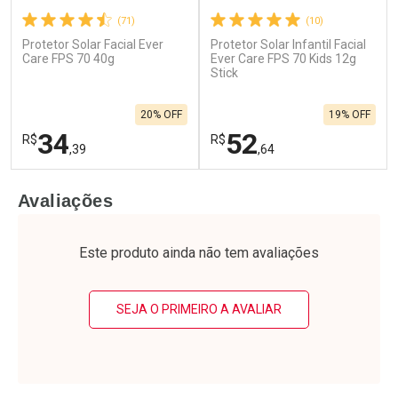
(71)
(10)
Protetor Solar Facial Ever
Protetor Solar Infantil Facial
Care FPS 70 40g
Ever Care FPS 70 Kids 12g
Stick
20% OFF
19% OFF
34
52
R$
R$
,39
,64
FECHAR
F
FECHAR
F
Avaliações
Laboratório
Laboratório
Por Menos
Por Menos
Este produto ainda não tem avaliações
SEJA O PRIMEIRO A AVALIAR