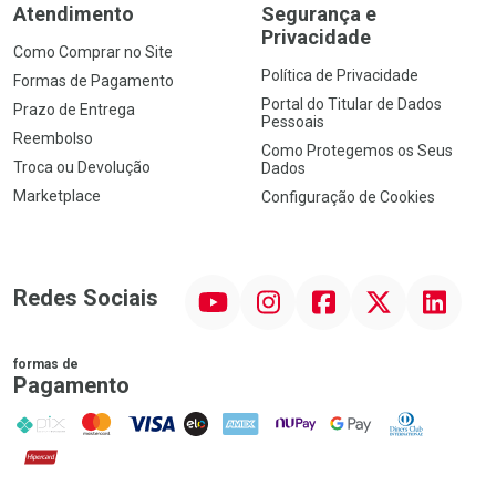
Atendimento
Segurança e
Privacidade
Como Comprar no Site
Política de Privacidade
Formas de Pagamento
Portal do Titular de Dados
Prazo de Entrega
Pessoais
Reembolso
Como Protegemos os Seus
Troca ou Devolução
Dados
Marketplace
Configuração de Cookies
YouTube
Instagram
Facebook
Twitter
Linkedin
Redes Sociais
formas de
Pagamento
PIX
MasterCard
VISA
ELO
AMEX
NuPay
Google Pay
Diners Club
Hipercard