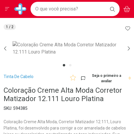
Drogarias Pacheco
Menu
Aces
Ir direto para a home
O que você precisa?
BAIXE
V
i
Baixe nosso APP e aproveite Ofertas Exclusivas!
BUSCAR
O APP
Navegue pela página
Ir direto para o conteúdo
Faça a sua busca
Ir direto para a busca
Ir direto para a conta
AD
1
/ 2
Ir direto para a ajuda
Ir direto para a notificações
Ir direto para o carrinho
Ir direto para o menu
Breadcrumb
Seja o primeiro a
Tinta De Cabelo
0
avaliar
Coloração Creme Alta Moda Corretor
Matizador 12.111 Louro Platina
594385
Coloração Creme Alta Moda, Corretor Matizador 12.111, Louro
Platina, foi desenvolvido para corrigir a cor amarelada de cabelos