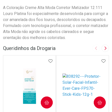
A Coloração Creme Alta Moda Corretor Matizador 12.111
Louro Platina foi especialmente desenvolvida para corrigir a
cor amarelada dos fios louros, descoloridos ou decapados.
Formulado com tecnologia profissional, o corretor matizador
Alta Moda não agride os cabelos clareados e segue
orientação dos melhores coloristas.
Queridinhos da Drogaria
Imagem A
Pró
ADICIONAR AOS FAVORITOS
ADIC
COMPRAR
COMPRAR