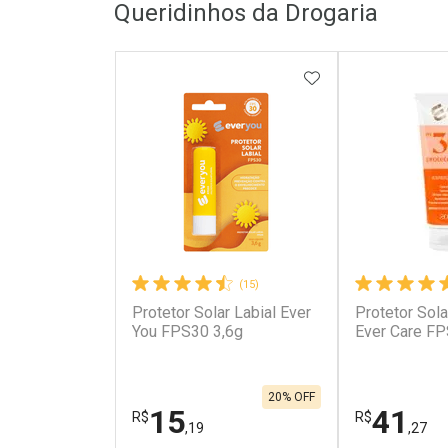
Queridinhos da Drogaria
ADICIONAR AOS 
(15)
Protetor Solar Labial Ever
Protetor Sola
You FPS30 3,6g
Ever Care FP
20% OFF
15
41
R$
R$
,19
,27