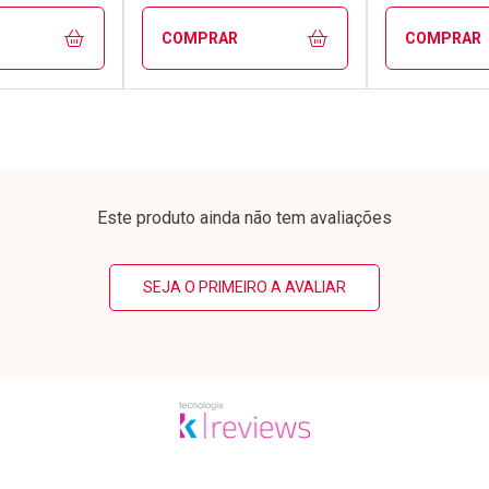
COMPRAR
COMPRAR
FECHAR
FECHAR
FECHAR
FECHAR
rio
Laboratório
Laborató
os
Por Menos
Por Men
Este produto ainda não tem avaliações
SEJA O PRIMEIRO A AVALIAR
conto
Ativar Desconto
Ativar Desc