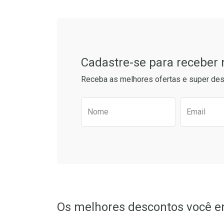
Tudo sobre a Drogarias 
Comprar sem Desconto
Comprar s
Comprar sem Desconto
Comprar s
Por R$ 15,19/cada
Por R$ 41,2
Por R$ 15,19/cada
Por R$ 41,2
Cadastre-se para receber
Receba as melhores ofertas e super des
Preencha o formulário aba
Nome
Email
Os melhores descontos você e