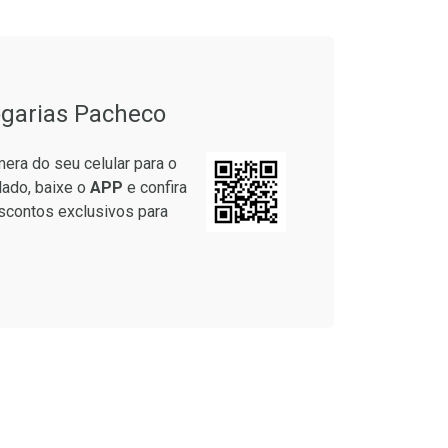
em Desconto
Comprar sem Desconto
em Desconto
Comprar sem Desconto
9/cada
Por R$ 17,59/cada
9/cada
Por R$ 17,59/cada
garias Pacheco
era do seu celular para o
lado, baixe o
APP
e confira
scontos exclusivos para