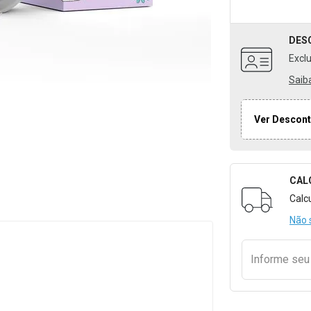
DES
Excl
Saib
Ver Descont
CAL
Formulári
Calc
Não 
Informe se