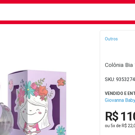
busca
isa?
Bread
Outros
Colônia Bia
9353274
Giovanna Bab
R$ 11
ou
5
x
de
R$ 22,