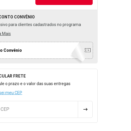
CONTO
CONVÊNIO
usivo para clientes cadastrados no programa
a Mais
o Convênio
CULAR FRETE
o para Calcular o Frete
ule o prazo e o valor das suas entregas
sei meu CEP
u CEP
CALCULAR FRETE