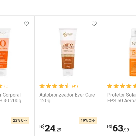
FAVORITOS
ADICIONAR AOS FAVORITOS
ADICIONAR AOS 
(3)
(41)
r Corporal
Autobronzeador Ever Care
Protetor Sola
S 30 200g
120g
FPS 50 Aero
22% OFF
19% OFF
24
63
R$
R$
,29
,99