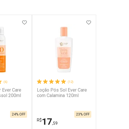
FAVORITOS
ADICIONAR AOS FAVORITOS
ADICIONAR AOS 
(6)
(12)
r Ever Care
Loção Pós Sol Ever Care
ssol 200ml
com Calamina 120ml
24% OFF
23% OFF
17
R$
,59