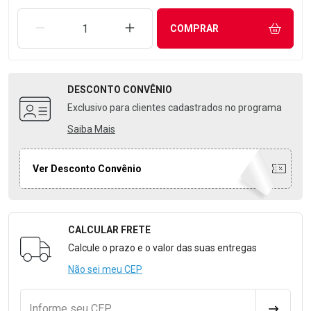
REMOVER UMA UNIDADE
AUMENTAR UMA UNIDADE
COMPRAR
DESCONTO
CONVÊNIO
Exclusivo para clientes cadastrados no programa
Saiba Mais
Ver Desconto Convênio
CALCULAR FRETE
Formulário para Calcular o Frete
Calcule o prazo e o valor das suas entregas
Não sei meu CEP
Informe seu CEP
CALCULA