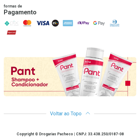
formas de
Pagamento
PIX
MasterCard
VISA
ELO
AMEX
NuPay
Google Pay
Diners Club
Hipercard
Promoção em Destaque
Voltar ao Topo
Copyright
Copyright © Drogarias Pacheco | CNPJ: 33.438.250/0187-08