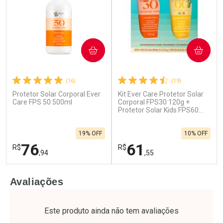
COMPRAR
COMPRAR
(16)
(19)
Protetor Solar Corporal Ever
Kit Ever Care Protetor Solar
Ativar Desconto
Ativar Desconto
Care FPS 50 500ml
Corporal FPS30 120g +
Comprar sem Desconto
Protetor Solar Kids FPS60
Comprar sem Desconto
120g
Por R$ 32,24/cada
Por R$ 23,99/cada
Comprar sem Desconto
Comprar sem Desconto
19% OFF
10% OFF
Por R$ 32,24/cada
Por R$ 23,99/cada
76
61
R$
R$
,94
,55
FECHAR
F
FECHAR
F
Avaliações
Laboratório
Laboratório
Por Menos
Por Menos
Este produto ainda não tem avaliações