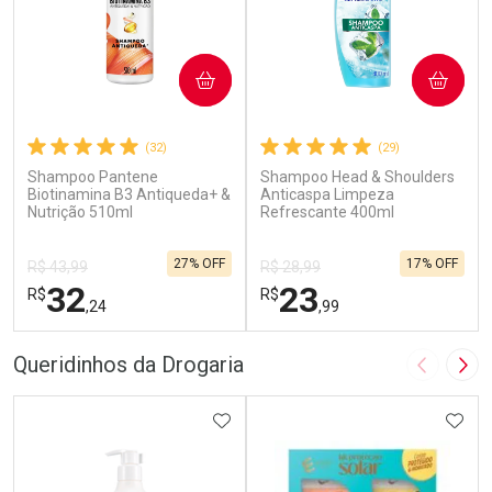
COMPRAR
COMPRAR
(32)
(29)
Shampoo Pantene
Shampoo Head & Shoulders
Biotinamina B3 Antiqueda+ &
Anticaspa Limpeza
Nutrição 510ml
Refrescante 400ml
27% OFF
17% OFF
R$ 43,99
R$ 28,99
32
23
R$
R$
,24
,99
FECHAR
F
FECHAR
F
Queridinhos da Drogaria
Imagem A
Pró
Laboratório
Laboratório
Por Menos
ADICIONAR AOS FAVORITOS
Por Menos
ADIC