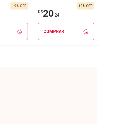
19% OFF
19% OFF
20
R$
,24
COMPRAR
FECHAR
FECHAR
FECHAR
FECHAR
rio
Laboratório
os
Por Menos