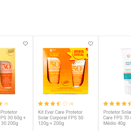
FAVORITOS
ADICIONAR AOS FAVORITOS
ADICIONAR AOS 
(9)
(3)
 Protetor
Kit Ever Care Protetor
Protetor Sola
 FPS 30 60g +
Solar Corporal FPS 50
Care FPS 70 
 30 200g
120g + 200g
Médio 40g