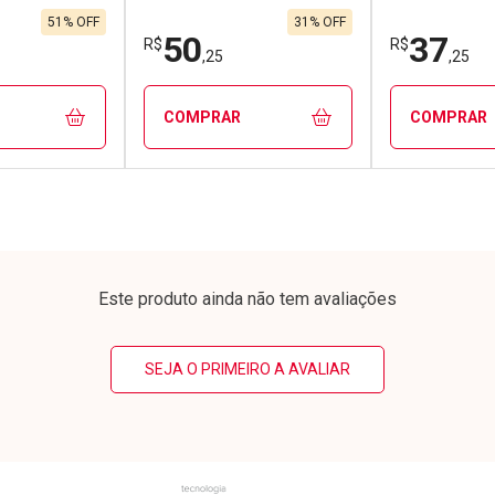
51% OFF
31% OFF
50
37
R$
R$
,25
,25
COMPRAR
COMPRAR
FECHAR
FECHAR
FECHAR
FECHAR
rio
Laboratório
Laborató
os
Por Menos
Por Men
Este produto ainda não tem avaliações
SEJA O PRIMEIRO A AVALIAR