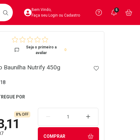
Acesse sua Conta
Precisa de 
Notific
Aces
Bem Vindo,
5
Você po
notifica
Vo
it
BUSCAR
Ver Recursos 
Faça seu Login ou Cadastro
crumb
Atendimento ao 
Seja o primeiro a
0
avaliar
Central de Ajud
o Baunilha Nutrify 450g
ADICIONAR AOS 
Televendas
4020-4404
18
8% OFF
REMOVER UMA UNIDADE
AUMENTAR UMA UNIDA
3,11
37
COMPRAR