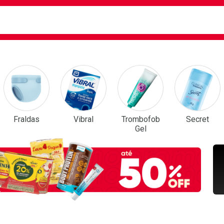
ca
isa?
em Destaque
Fraldas
Vibral
Trombofob
Secret
Gel