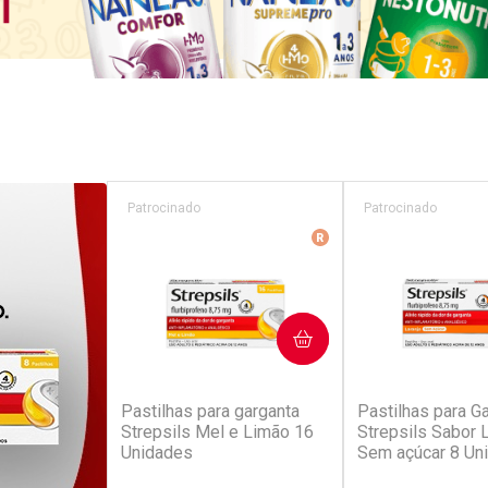
Patrocinado
Patrocinado
Medicamento De Refer
COMPRAR
COM
(229)
(6
Pastilhas para garganta
Pastilhas para G
Strepsils Mel e Limão 16
Strepsils Sabor L
Unidades
Sem açúcar 8 Un