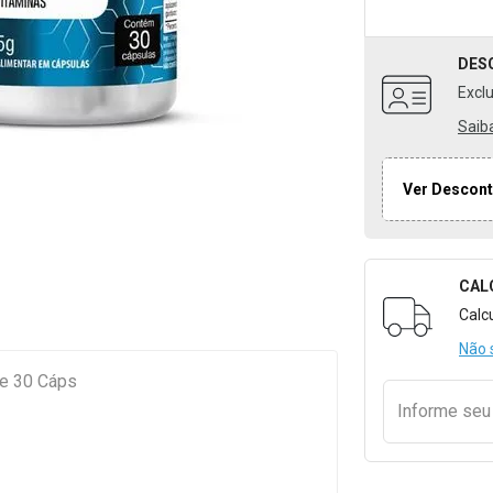
DES
Excl
Saib
Ver Descont
CAL
Formulári
Calc
Não 
Colágeno Tipo II Mundo Verde 30 Cáps
Informe se