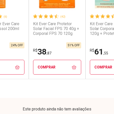
(6)
(42)
r Ever Care
Kit Ever Care Protetor
Kit Ever Care
ssol 200ml
Solar Facial FPS 70 40g +
Solar Corpor
Corporal FPS 70 120g
120g + Protet
FPS60 120g
24% OFF
51% OFF
38
61
R$
R$
,87
,55
COMPRAR
COMPRAR
FECHAR
FECHAR
FECHAR
FECHAR
rio
Laboratório
Laborató
os
Por Menos
Por Men
Este produto ainda não tem avaliações