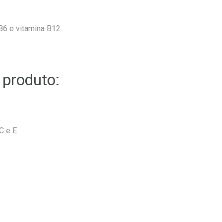
 B6 e vitamina B12.
 produto:
C e E