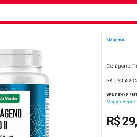
busca
isa?
Bread
Magnésio
Colágeno T
9353204
Mundo Verde
R$ 29