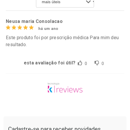
Comprar sem Desconto
Comprar sem Desconto
Por R$ 60,74/cada
Por R$ 10,39/cada
Neusa maria Consolacao
há um ano
Este produto foi por prescrição médica Para mim deu
resultado.
esta avaliação foi útil?
0
0
Tudo sobre a Drogarias Pacheco
Cadastre-se para receber novidades