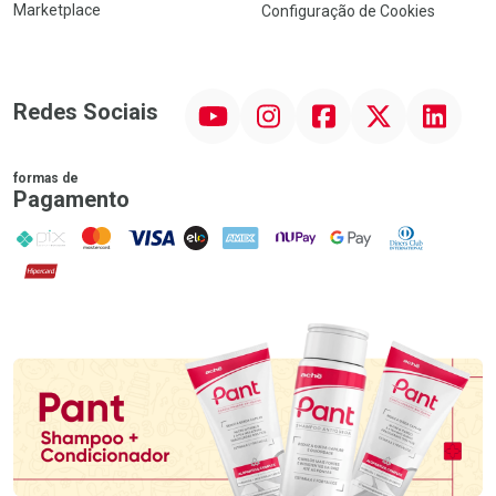
Marketplace
Configuração de Cookies
YouTube
Instagram
Facebook
Twitter
Linkedin
Redes Sociais
formas de
Pagamento
PIX
MasterCard
VISA
ELO
AMEX
NuPay
Google Pay
Diners Club
Hipercard
Promoção em Destaque