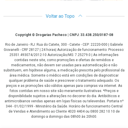
Voltar ao Topo
Copyright
Copyright © Drogarias Pacheco | CNPJ: 33.438.250/0187-08
Rio de Janeiro - RJ: Rua do Catete, 300 - Catete - CEP: 22220-000 | Gabriele
Giovanelli - CRF 28127 | 24 horas| Autorização de funcionamento: Processo:
25351.493074/2012-10 Autorização/MS: 7.25279.0 | As informações
contidas neste site, como promoções e ofertas de remédios e
medicamentos, não devem ser usadas para automedicação e não
substituem, em hipótese alguma, a medicação prescrita pelo profissional da
área médica. Somente o médico está em condições de diagnosticar
qualquer problema de saúde e prescrever o tratamento adequado. Os
preços e as promoções são válidos apenas para compras via internet. As
fotos contidas em nosso site são meramente ilustrativas. *Preços e
disponibilidade sujeitos a alterações no decorrer do dia. Antibióticos e
antimicrobianos vendas apenas em lojas físicas ou televendas. Portaria nº
344 - 01/02/1999 - Ministério da Saúde. Horário de funcionamento Central
de Vendas e Atendimento ao Cliente 4020 4404 ou 0800 282 10 10 de
domingo a domingo das 08h00 às 20h00.
LGPD Aceite os Cookies