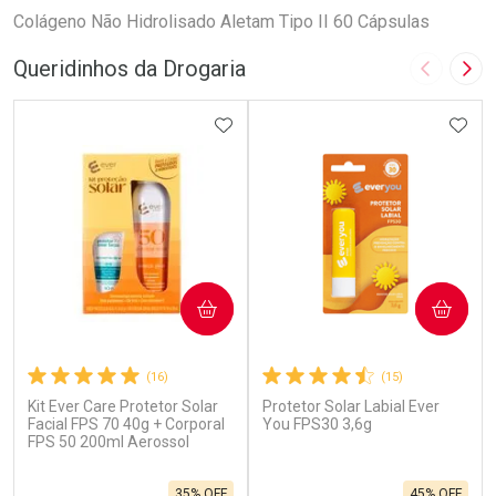
Colágeno Não Hidrolisado Aletam Tipo II 60 Cápsulas
Queridinhos da Drogaria
Imagem A
Pró
ADICIONAR AOS FAVORITOS
ADIC
COMPRAR
COMPRAR
(16)
(15)
Kit Ever Care Protetor Solar
Protetor Solar Labial Ever
Facial FPS 70 40g + Corporal
You FPS30 3,6g
FPS 50 200ml Aerossol
35% OFF
45% OFF