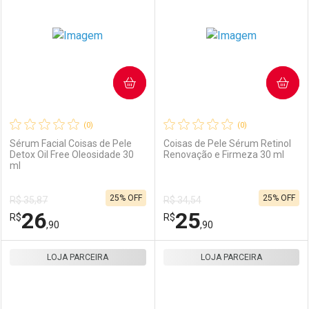
COMPRAR
COMPRAR
(0)
(0)
Sérum Facial Coisas de Pele
Coisas de Pele Sérum Retinol
Detox Oil Free Oleosidade 30
Renovação e Firmeza 30 ml
ml
25% OFF
25% OFF
R$ 35,87
R$ 34,54
26
25
R$
R$
,90
,90
LOJA PARCEIRA
FECHAR
FECHAR
LOJA PARCEIRA
F
F
Laboratório
Por Menos
Laboratório
Por Menos