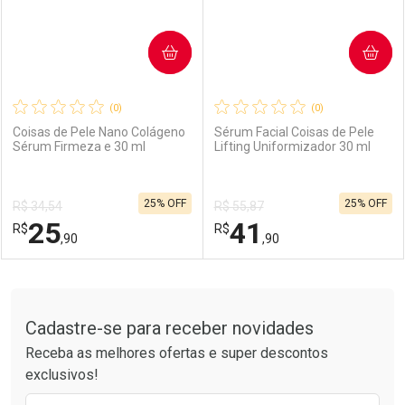
COMPRAR
COMPRAR
(0)
(0)
Coisas de Pele Nano Colágeno
Sérum Facial Coisas de Pele
Sérum Firmeza e 30 ml
Lifting Uniformizador 30 ml
Ativar Desconto
Ativar Desconto
25% OFF
25% OFF
R$ 34,54
R$ 55,87
Comprar sem Desconto
Comprar sem Desconto
25
41
R$
Comprar sem Desconto
R$
Comprar sem Desconto
Por R$ 31,90/cada
Por R$ 18,90/cada
,90
,90
Por R$ 31,90/cada
Por R$ 18,90/cada
FECHAR
FECHAR
F
F
Tudo sobre a Drogarias Pacheco
Cadastre-se para receber novidades
Laboratório
Por Menos
Laboratório
Por Menos
Receba as melhores ofertas e super descontos
exclusivos!