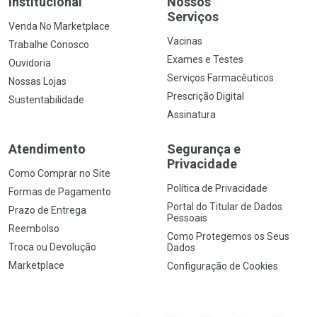
Institucional
Nossos
Serviços
Venda No Marketplace
Vacinas
Trabalhe Conosco
Exames e Testes
Ouvidoria
Serviços Farmacêuticos
Nossas Lojas
Prescrição Digital
Sustentabilidade
Assinatura
Atendimento
Segurança e
Privacidade
Como Comprar no Site
Política de Privacidade
Formas de Pagamento
Portal do Titular de Dados
Prazo de Entrega
Pessoais
Reembolso
Como Protegemos os Seus
Troca ou Devolução
Dados
Marketplace
Configuração de Cookies