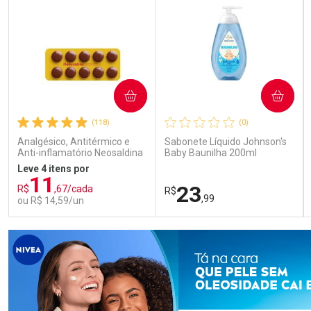
COMPRAR
COMPRAR
(118)
(0)
Analgésico, Antitérmico e
Sabonete Líquido Johnson's
Anti-inflamatório Neosaldina
Baby Baunilha 200ml
30mg + 300mg + 30mg 10
Leve 4 itens por
Drágeas
11
23
R$
,67/cada
R$
,99
ou R$ 14,59/un
FECHAR
FECHAR
FEC
FEC
Laboratório
Laboratório
Por Menos
Por Menos