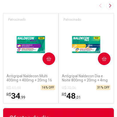
Imagem A
Pró
Patrocinado
Patrocinado
COMPRAR
COMPRAR
(52)
(45)
Antigripal Naldecon Multi
Antigripal Naldecon Dia e
400mg + 400mg + 20mg 16
Noite 800mg + 20mg + 4mg
Comprimidos
24 comprimidos
16% OFF
31% OFF
R$ 41,49
R$ 70,06
34
48
R$
R$
,99
,01
FECHAR
FECHAR
FEC
FEC
Laboratório
Laboratório