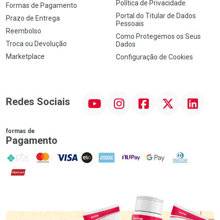
Política de Privacidade
Formas de Pagamento
Portal do Titular de Dados
Prazo de Entrega
Pessoais
Reembolso
Como Protegemos os Seus
Troca ou Devolução
Dados
Marketplace
Configuração de Cookies
YouTube
Instagram
Facebook
Twitter
Linkedin
Redes Sociais
formas de
Pagamento
PIX
MasterCard
VISA
ELO
AMEX
NuPay
Google Pay
Diners Club
Hipercard
Promoção em Destaque