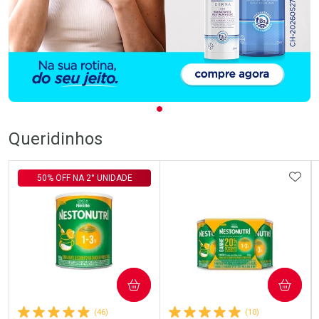
Queridinhos
ADIC
50% OFF NA 2° UNIDADE
COMPRAR
COMPRAR
(46)
(10)