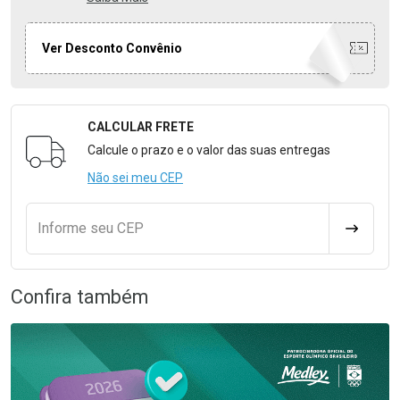
Ver Desconto Convênio
CALCULAR FRETE
Formulário para Calcular o Frete
Calcule o prazo e o valor das suas entregas
Não sei meu CEP
Informe seu CEP
CALCULA
Confira também