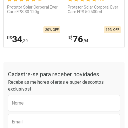
Protetor Solar Corporal Ever
Protetor Solar Corporal Ever
Ativar Desconto
Ativar Desconto
Care FPS 30 120g
Care FPS 50 500ml
Comprar sem Desconto
Comprar sem Desconto
Por R$ 664,02/cada
Por R$ 454,71/cada
Comprar sem Desconto
Comprar sem Desconto
20% OFF
19% OFF
Por R$ 664,02/cada
Por R$ 454,71/cada
34
76
R$
R$
,39
,94
FECHAR
F
FECHAR
F
Tudo sobre a Drogarias Pacheco
Laboratório
Laboratório
Por Menos
Por Menos
Cadastre-se para receber novidades
Receba as melhores ofertas e super descontos
exclusivos!
Preencha o formulário abaixo para receber 
Nome
Email