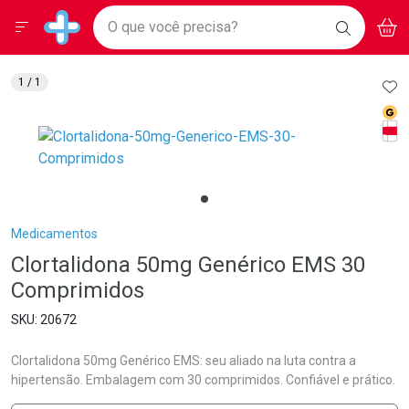
Drogarias Pacheco
Menu
Aces
Ir direto para a home
O que você precisa?
BAIXE
V
i
Baixe nosso APP e aproveite Ofertas Exclusivas!
BUSCAR
O APP
Navegue pela página
Ir direto para o conteúdo
Faça a sua busca
Ir direto para a busca
Ir direto para a conta
AD
1
/ 1
Ir direto para a ajuda
Med
Ir direto para a notificações
Tarj
Ir direto para o carrinho
Ir direto para o menu
Breadcrumb
Medicamentos
Clortalidona 50mg Genérico EMS 30
Comprimidos
20672
Clortalidona 50mg Genérico EMS: seu aliado na luta contra a
hipertensão. Embalagem com 30 comprimidos. Confiável e prático.