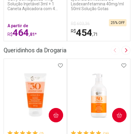
Solução Injetável 3ml + 1
Lisdexanfetamina 40mg/ml
Caneta Aplicadora com 4
50ml Solução Gotas
Agulhas
25% OFF
R$ 603,36
A partir de
464
454
R$
R$
,81*
,71
FECHAR
F
FECHAR
F
Queridinhos da Drogaria
Imagem A
Pró
Laboratório
Laboratório
Por Menos
ADICIONAR AOS FAVORITOS
Por Menos
ADIC
COMPRAR
COMPRAR
(2)
(16)