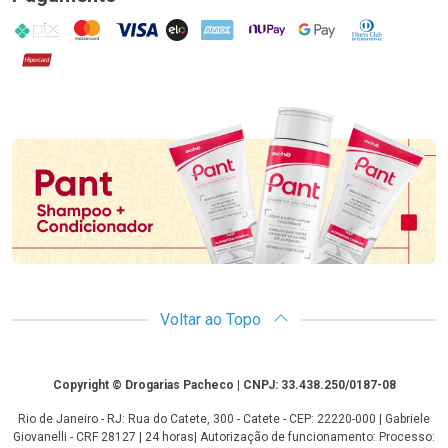
PIX
MasterCard
VISA
ELO
AMEX
NuPay
Google Pay
Diners Club
Hipercard
Promoção em Destaque
Voltar ao Topo
Copyright
Copyright © Drogarias Pacheco | CNPJ: 33.438.250/0187-08
Rio de Janeiro - RJ: Rua do Catete, 300 - Catete - CEP: 22220-000 | Gabriele
Giovanelli - CRF 28127 | 24 horas| Autorização de funcionamento: Processo: