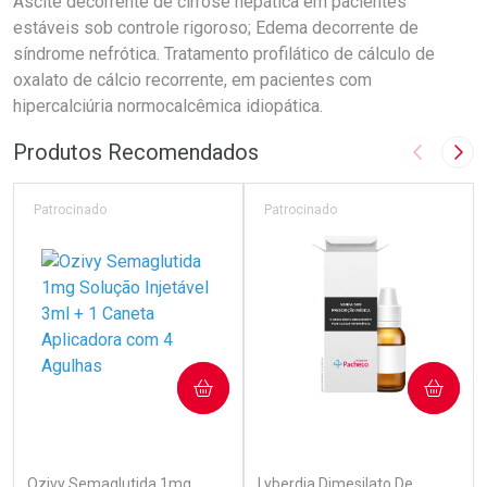
Ascite decorrente de cirrose hepática em pacientes
estáveis sob controle rigoroso; Edema decorrente de
síndrome nefrótica. Tratamento profilático de cálculo de
oxalato de cálcio recorrente, em pacientes com
hipercalciúria normocalcêmica idiopática.
Produtos Recomendados
Imagem A
Pró
Patrocinado
Patrocinado
COMPRAR
COMPRAR
(7)
(0)
Ozivy Semaglutida 1mg
Lyberdia Dimesilato De