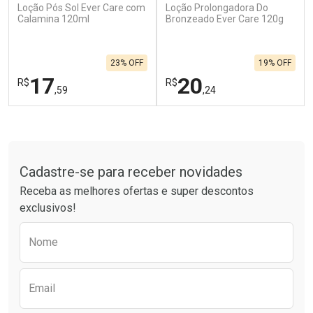
Loção Pós Sol Ever Care com
Loção Prolongadora Do
Ativar Desconto
Ativar Desconto
Calamina 120ml
Bronzeado Ever Care 120g
Comprar sem Desconto
Comprar sem Desconto
Por R$ 664,02/cada
Por R$ 62,79/cada
Comprar sem Desconto
Comprar sem Desconto
23% OFF
19% OFF
Por R$ 664,02/cada
Por R$ 62,79/cada
17
20
R$
R$
,59
,24
FECHAR
F
FECHAR
F
Tudo sobre a Drogarias Pacheco
Laboratório
Laboratório
Por Menos
Por Menos
Cadastre-se para receber novidades
Receba as melhores ofertas e super descontos
exclusivos!
Preencha o formulário abaixo para receber 
Nome
Email