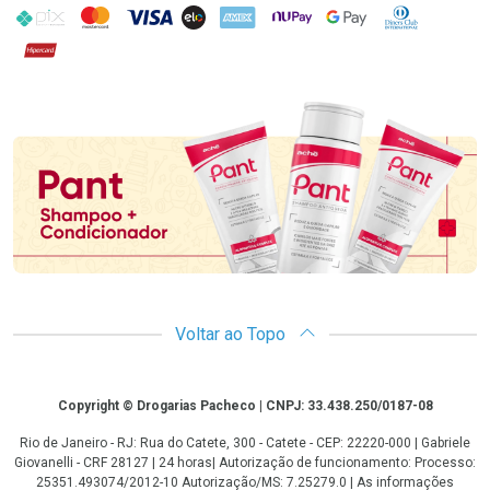
PIX
MasterCard
VISA
ELO
AMEX
NuPay
Google Pay
Diners Club
Hipercard
Promoção em Destaque
Voltar ao Topo
Copyright
Copyright © Drogarias Pacheco | CNPJ: 33.438.250/0187-08
Rio de Janeiro - RJ: Rua do Catete, 300 - Catete - CEP: 22220-000 | Gabriele
Giovanelli - CRF 28127 | 24 horas| Autorização de funcionamento: Processo:
25351.493074/2012-10 Autorização/MS: 7.25279.0 | As informações