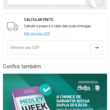
CALCULAR FRETE
Formulário para Calcular o Frete
Calcule o prazo e o valor das suas entregas
Não sei meu CEP
Informe seu CEP
CALCULA
Confira também