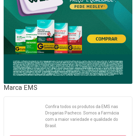
Marca
EMS
Confira todos os produtos da
EMS
nas
Drogarias Pacheco. Somos a Farmácia
com a maior variedade e qualidade do
Brasil.