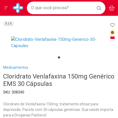
Drogarias Pacheco
Menu
Aces
Ir direto para a home
O que você precisa?
BAIXE
V
i
Baixe nosso APP e aproveite Ofertas Exclusivas!
BUSCAR
O APP
Navegue pela página
Ir direto para o conteúdo
Faça a sua busca
Ir direto para a busca
Ir direto para a conta
AD
1
/ 1
Ir direto para a ajuda
Med
Ir direto para a notificações
Tarj
Ir direto para o carrinho
Ir direto para o menu
Breadcrumb
Medicamentos
Cloridrato Venlafaxina 150mg Genérico
EMS 30 Cápsulas
308340
Cloridrato de Venlafaxina 150mg: tratamento eficaz para
depressão. Pacote com 30 cápsulas genéricas. Sua saúde importa
para a Drogarias Pacheco!