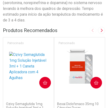
(serotonina, norepinefrina e dopamina) no sistema nervoso
levando à melhora dos quadros de depressão. Tempo
estimado para início da ação terapêutica do medicamento é
de 3 a 4 dias.
Produtos Recomendados
Imagem A
Pró
Patrocinado
Patrocinado
COMPRAR
COMPRAR
(7)
(2)
Ozivy Semaglutida 1mg
Bexai Diclofenaco 35mg 10
Solução Injetável 3ml + 1
Cápsulas Duras