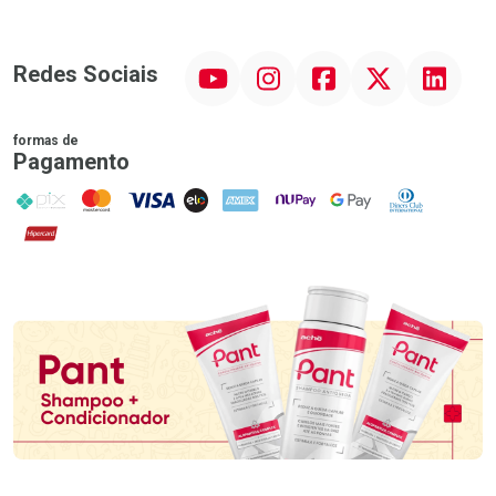
YouTube
Instagram
Facebook
Twitter
Linkedin
Redes Sociais
formas de
Pagamento
PIX
MasterCard
VISA
ELO
AMEX
NuPay
Google Pay
Diners Club
Hipercard
Promoção em Destaque