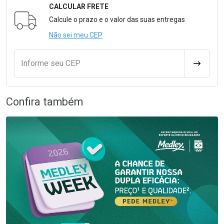
CALCULAR FRETE
Formulário para Calcular o Frete
Calcule o prazo e o valor das suas entregas
Não sei meu CEP
Informe seu CEP
CALCULA
Confira também