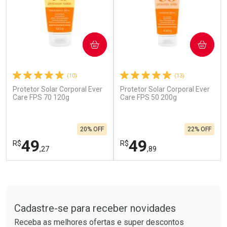
COMPRAR
COMPRAR
(10)
(13)
Protetor Solar Corporal Ever
Protetor Solar Corporal Ever
Ativar Desconto
Ativar Desconto
Care FPS 70 120g
Care FPS 50 200g
Comprar sem Desconto
Comprar sem Desconto
Por R$ 62,79/cada
Por R$ 28,99/cada
Comprar sem Desconto
Comprar sem Desconto
20% OFF
22% OFF
Por R$ 62,79/cada
Por R$ 28,99/cada
49
49
R$
R$
,27
,89
FECHAR
F
FECHAR
F
Tudo sobre a Drogarias Pacheco
Laboratório
Laboratório
Por Menos
Por Menos
Cadastre-se para receber novidades
Receba as melhores ofertas e super descontos