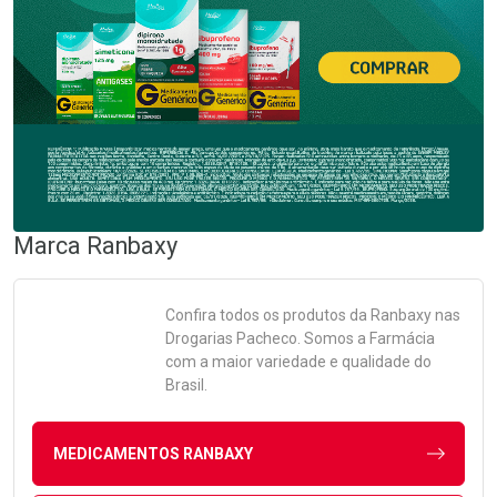
Marca
Ranbaxy
Confira todos os produtos da
Ranbaxy
nas
Drogarias Pacheco. Somos a Farmácia
com a maior variedade e qualidade do
Brasil.
MEDICAMENTOS RANBAXY