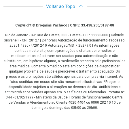
Voltar ao Topo
Copyright
Copyright © Drogarias Pacheco | CNPJ: 33.438.250/0187-08
Rio de Janeiro - RJ: Rua do Catete, 300 - Catete - CEP: 22220-000 | Gabriele
Giovanelli - CRF 28127 | 24 horas| Autorização de funcionamento: Processo:
25351.493074/2012-10 Autorização/MS: 7.25279.0 | As informações
contidas neste site, como promoções e ofertas de remédios e
medicamentos, não devem ser usadas para automedicação e não
substituem, em hipótese alguma, a medicação prescrita pelo profissional da
área médica. Somente o médico está em condições de diagnosticar
qualquer problema de saúde e prescrever o tratamento adequado. Os
preços e as promoções são válidos apenas para compras via internet. As
fotos contidas em nosso site são meramente ilustrativas. *Preços e
disponibilidade sujeitos a alterações no decorrer do dia. Antibióticos e
antimicrobianos vendas apenas em lojas físicas ou televendas. Portaria nº
344 - 01/02/1999 - Ministério da Saúde. Horário de funcionamento Central
de Vendas e Atendimento ao Cliente 4020 4404 ou 0800 282 10 10 de
domingo a domingo das 08h00 às 20h00.
LGPD Aceite os Cookies