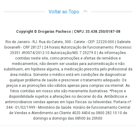
Voltar ao Topo
Copyright
Copyright © Drogarias Pacheco | CNPJ: 33.438.250/0187-08
Rio de Janeiro - RJ: Rua do Catete, 300 - Catete - CEP: 22220-000 | Gabriele
Giovanelli - CRF 28127 | 24 horas| Autorização de funcionamento: Processo:
25351.493074/2012-10 Autorização/MS: 7.25279.0 | As informações
contidas neste site, como promoções e ofertas de remédios e
medicamentos, não devem ser usadas para automedicação e não
substituem, em hipótese alguma, a medicação prescrita pelo profissional da
área médica. Somente o médico está em condições de diagnosticar
qualquer problema de saúde e prescrever o tratamento adequado. Os
preços e as promoções são válidos apenas para compras via internet. As
fotos contidas em nosso site são meramente ilustrativas. *Preços e
disponibilidade sujeitos a alterações no decorrer do dia. Antibióticos e
antimicrobianos vendas apenas em lojas físicas ou televendas. Portaria nº
344 - 01/02/1999 - Ministério da Saúde. Horário de funcionamento Central
de Vendas e Atendimento ao Cliente 4020 4404 ou 0800 282 10 10 de
domingo a domingo das 08h00 às 20h00.
LGPD Aceite os Cookies