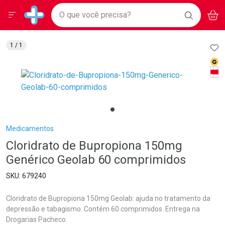
Drogarias Pacheco
Menu
Aces
Ir direto para a home
O que você precisa?
BAIXE
V
i
Baixe nosso APP e aproveite Ofertas Exclusivas!
BUSCAR
O APP
Navegue pela página
Ir direto para o conteúdo
Faça a sua busca
Ir direto para a busca
Ir direto para a conta
AD
1
/ 1
Ir direto para a ajuda
Med
Ir direto para a notificações
Tarj
Ir direto para o carrinho
Ir direto para o menu
Breadcrumb
Medicamentos
Cloridrato de Bupropiona 150mg
Genérico Geolab 60 comprimidos
679240
Cloridrato de Bupropiona 150mg Geolab: ajuda no tratamento da
depressão e tabagismo. Contém 60 comprimidos. Entrega na
Drogarias Pacheco.