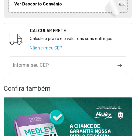
Ver Desconto Convênio
CALCULAR FRETE
Formulário para Calcular o Frete
Calcule o prazo e o valor das suas entregas
Não sei meu CEP
Informe seu CEP
CALCULA
Confira também