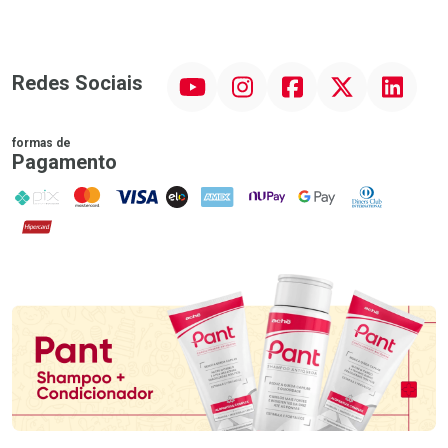
YouTube
Instagram
Facebook
Twitter
Linkedin
Redes Sociais
formas de
Pagamento
PIX
MasterCard
VISA
ELO
AMEX
NuPay
Google Pay
Diners Club
Hipercard
Promoção em Destaque