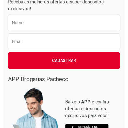
Receba as melhores ofertas e super descontos
exclusivos!
Preencha o formulário abaixo para receber 
Nome
Email
CADASTRAR
Ativar Desconto
Ativar Desconto
Comprar sem Desconto
Comprar sem Desconto
Por R$ 49,89/cada
Por R$ 15,19/cada
APP Drogarias Pacheco
Comprar sem Desconto
Comprar sem Desconto
Por R$ 49,89/cada
Por R$ 15,19/cada
Baixe o
APP
e confira
ofertas e descontos
exclusivos para você!