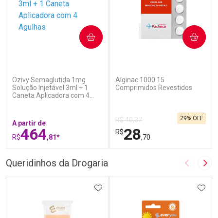
COMPRAR
COMPRAR
(7)
(5)
Ozivy Semaglutida 1mg
Alginac 1000 15
Solução Injetável 3ml + 1
Comprimidos Revestidos
Caneta Aplicadora com 4
Agulhas
29% OFF
R$ 40,37
A partir de
464
28
R$
R$
,81*
,70
FECHAR
F
FECHAR
F
Queridinhos da Drogaria
Imagem A
Pró
Laboratório
Laboratório
Por Menos
ADICIONAR AOS FAVORITOS
Por Menos
ADIC