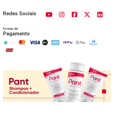
YouTube
Instagram
Facebook
Twitter
Linkedin
Redes Sociais
formas de
Pagamento
PIX
MasterCard
VISA
ELO
AMEX
NuPay
Google Pay
Diners Club
Hipercard
Promoção em Destaque