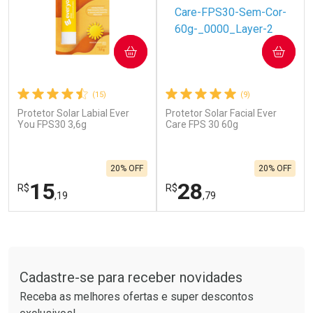
COMPRAR
COMPRAR
(15)
(9)
Protetor Solar Labial Ever
Protetor Solar Facial Ever
Ativar Desconto
Ativar Desconto
You FPS30 3,6g
Care FPS 30 60g
Comprar sem Desconto
Comprar sem Desconto
Por R$ 664,02/cada
Por R$ 454,71/cada
Comprar sem Desconto
Comprar sem Desconto
20% OFF
20% OFF
Por R$ 664,02/cada
Por R$ 454,71/cada
15
28
R$
R$
,19
,79
FECHAR
F
FECHAR
F
Tudo sobre a Drogarias Pacheco
Laboratório
Laboratório
Por Menos
Por Menos
Cadastre-se para receber novidades
Receba as melhores ofertas e super descontos