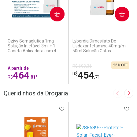
COMPRAR
COMPRAR
(7)
(0)
Ozivy Semaglutida 1mg
Lyberdia Dimesilato De
Solução Injetável 3ml + 1
Lisdexanfetamina 40mg/ml
Caneta Aplicadora com 4
50ml Solução Gotas
Agulhas
25% OFF
R$ 603,36
A partir de
464
454
R$
R$
,81*
,71
FECHAR
F
FECHAR
F
Queridinhos da Drogaria
Imagem A
Pró
Laboratório
Laboratório
Por Menos
ADICIONAR AOS FAVORITOS
Por Menos
ADIC