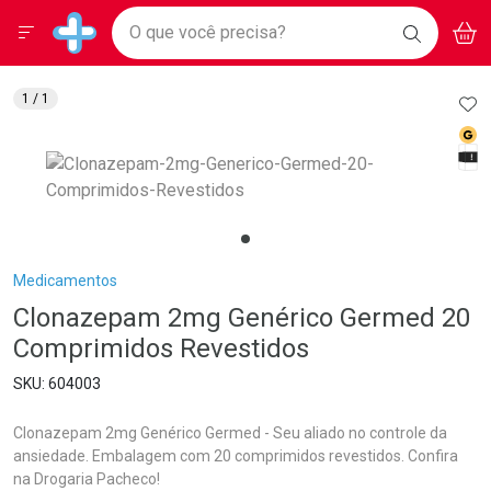
Drogarias Pacheco
Menu
Aces
Ir direto para a home
O que você precisa?
BAIXE
V
i
Baixe nosso APP e aproveite Ofertas Exclusivas!
BUSCAR
O APP
Navegue pela página
Ir direto para o conteúdo
Faça a sua busca
Ir direto para a busca
Ir direto para a conta
AD
1
/ 1
Ir direto para a ajuda
Med
Ir direto para a notificações
Tarj
Ir direto para o carrinho
Ir direto para o menu
Breadcrumb
Medicamentos
Clonazepam 2mg Genérico Germed 20
Comprimidos Revestidos
604003
Clonazepam 2mg Genérico Germed - Seu aliado no controle da
ansiedade. Embalagem com 20 comprimidos revestidos. Confira
na Drogaria Pacheco!