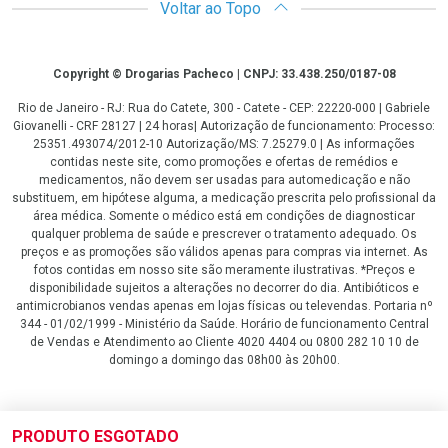
Voltar ao Topo
Copyright
Copyright © Drogarias Pacheco | CNPJ: 33.438.250/0187-08
Rio de Janeiro - RJ: Rua do Catete, 300 - Catete - CEP: 22220-000 | Gabriele
Giovanelli - CRF 28127 | 24 horas| Autorização de funcionamento: Processo:
25351.493074/2012-10 Autorização/MS: 7.25279.0 | As informações
contidas neste site, como promoções e ofertas de remédios e
medicamentos, não devem ser usadas para automedicação e não
substituem, em hipótese alguma, a medicação prescrita pelo profissional da
área médica. Somente o médico está em condições de diagnosticar
qualquer problema de saúde e prescrever o tratamento adequado. Os
preços e as promoções são válidos apenas para compras via internet. As
fotos contidas em nosso site são meramente ilustrativas. *Preços e
disponibilidade sujeitos a alterações no decorrer do dia. Antibióticos e
antimicrobianos vendas apenas em lojas físicas ou televendas. Portaria nº
344 - 01/02/1999 - Ministério da Saúde. Horário de funcionamento Central
de Vendas e Atendimento ao Cliente 4020 4404 ou 0800 282 10 10 de
domingo a domingo das 08h00 às 20h00.
LGPD Aceite os Cookies
PRODUTO ESGOTADO