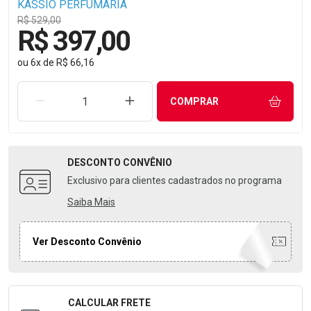
KASSIO PERFUMARIA
R$ 529,00
R$ 397,00
ou
6
x
de
R$ 66,16
REMOVER UMA UNIDADE
AUMENTAR UMA UNIDADE
COMPRAR
DESCONTO
CONVÊNIO
Exclusivo para clientes cadastrados no programa
Saiba Mais
Ver Desconto Convênio
CALCULAR FRETE
Formulário para Calcular o Frete