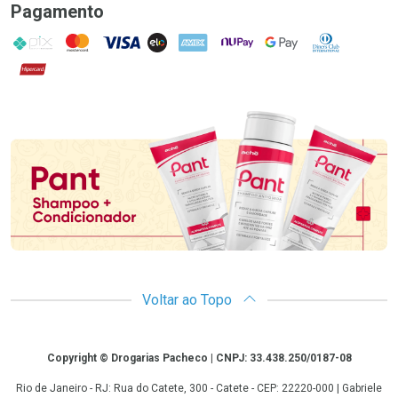
Pagamento
PIX
MasterCard
VISA
ELO
AMEX
NuPay
Google Pay
Diners Club
Hipercard
Promoção em Destaque
Voltar ao Topo
Copyright
Copyright © Drogarias Pacheco | CNPJ: 33.438.250/0187-08
Rio de Janeiro - RJ: Rua do Catete, 300 - Catete - CEP: 22220-000 | Gabriele