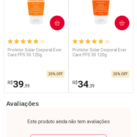
COMPRAR
COMPRAR
(1)
(2)
Protetor Solar Corporal Ever
Protetor Solar Corporal Ever
Care FPS 50 120g
Care FPS 30 120g
20% OFF
20% OFF
39
34
R$
R$
,99
,39
FECHAR
F
FECHAR
F
Avaliações
Laboratório
Laboratório
Por Menos
Por Menos
Este produto ainda não tem avaliações