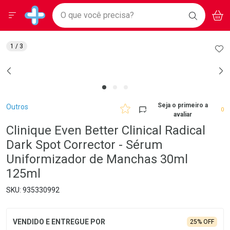
Drogarias Pacheco
Menu
Aces
Ir direto para a home
O que você precisa?
BAIXE
V
i
Baixe nosso APP e aproveite Ofertas Exclusivas!
BUSCAR
O APP
Navegue pela página
Ir direto para o conteúdo
Faça a sua busca
Ir direto para a busca
Ir direto para a conta
AD
1
/ 3
Ir direto para a ajuda
Ir direto para a notificações
Ir direto para o carrinho
Ir direto para o menu
Breadcrumb
Seja o primeiro a
Outros
0
avaliar
Clinique Even Better Clinical Radical
Dark Spot Corrector - Sérum
Uniformizador de Manchas 30ml
125ml
935330992
25% OFF