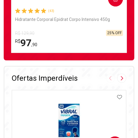
(43)
Hidratante Corporal Epidrat Corpo Intensivo 450g
25% OFF
R$ 129,90
97
R$
,90
FECHAR
FECHAR
Laboratório
Por Menos
Ofertas Imperdíveis
Imagem Anter
Próxima
ADICIO
Ativar Desconto