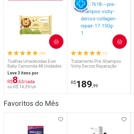
COMPRAR
COMPRAR
Ativar Desconto
Ativar Desconto
(30)
(1)
Comprar sem Desconto
Comprar sem Desconto
Comprar sem Desconto
Comprar sem Desconto
Toalhas Umedecidas Ever
Tratamento Pré-Shampoo
Por R$ 74,90/cada
Por R$ 59,59/cada
Por R$ 74,90/cada
Por R$ 59,59/cada
Baby Camomila 48 Unidades
Vichy Dercos Reparação
Profunda 150g
Leve 3 itens por
8
189
R$
,63/cada
R$
,99
ou R$ 14,39/un
FECHAR
FECHAR
FEC
FEC
Favoritos do Mês
Laboratório
Dermaclub
Por Menos
Por Menos
ADICIONAR AOS FAVORITOS
ADIC