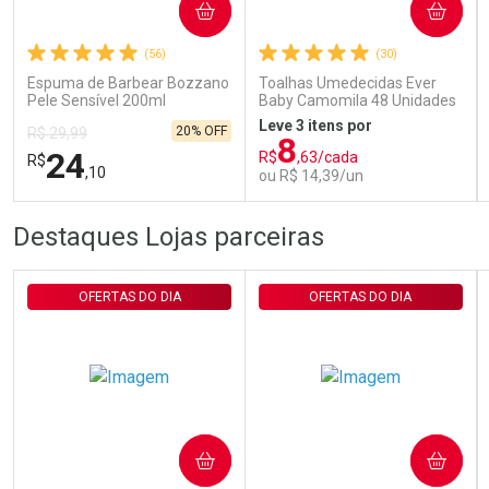
COMPRAR
COMPRAR
(56)
(30)
Comprar sem Desconto
Comprar sem Desconto
Por R$ 29,30/cada
Por R$ 29,30/cada
Espuma de Barbear Bozzano
Toalhas Umedecidas Ever
Pele Sensível 200ml
Baby Camomila 48 Unidades
Leve 3 itens por
20% OFF
R$ 29,99
8
24
R$
,63/cada
R$
,10
ou R$ 14,39/un
FECHAR
FECHAR
FEC
FEC
Destaques Lojas parceiras
Laboratório
Laboratório
Por Menos
Por Menos
OFERTAS DO DIA
OFERTAS DO DIA
COMPRAR
COMPRAR
Ativar Desconto
Ativar Desconto