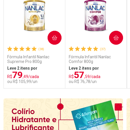
COMPRAR
COMPRAR
(38)
(37)
Fórmula Infantil Nanlac
Fórmula Infantil Nanlac
Supreme Pro 800g
Comfor 800g
Leve 2 itens por
Leve 2 itens por
79
57
R$
,49/cada
R$
,59/cada
ou R$ 105,99/un
ou R$ 76,78/un
FECHAR
FECHAR
FEC
FEC
Laboratório
Laboratório
Por Menos
Por Menos