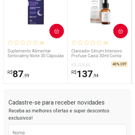
COMPRAR
COMPRAR
Ativar Desconto
Ativar Desconto
(0)
(0)
Comprar sem Desconto
Comprar sem Desconto
Comprar sem Desconto
Comprar sem Desconto
Suplemento Alimentar
Clareador Sérum Intensivo
Por R$ 14,39/cada
Por R$ 189,99/cada
Por R$ 14,39/cada
Por R$ 189,99/cada
Sintocalmy Noite 30 Cápsulas
Profuse Caixa 30ml Conta-
Gotas
40% OFF
R$ 229,90
87
137
R$
R$
,99
,94
Tudo sobre a Drogarias Pacheco
FECHAR
FECHAR
FEC
FEC
Laboratório
Laboratório
Por Menos
Por Menos
Cadastre-se para receber novidades
Receba as melhores ofertas e super descontos
exclusivos!
Preencha o formulário abaixo para receber 
Nome