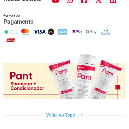
formas de
Pagamento
PIX
MasterCard
VISA
ELO
AMEX
NuPay
Google Pay
Diners Club
Hipercard
Promoção em Destaque
Voltar ao Topo