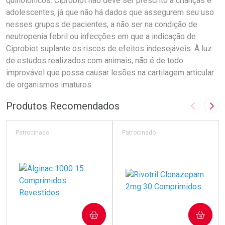
quinolônicos. Ciprobiot não deve ser prescrito a crianças e
adolescentes, já que não há dados que assegurem seu uso
nesses grupos de pacientes; a não ser na condição de
neutropenia febril ou infecções em que a indicação de
Ciprobiot suplante os riscos de efeitos indesejáveis. À luz
de estudos realizados com animais, não é de todo
improvável que possa causar lesões na cartilagem articular
de organismos imaturos.
Produtos Recomendados
Imagem A
Pró
Patrocinado
Patrocinado
COMPRAR
COMPRAR