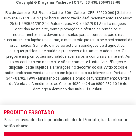
Copyright
Copyright © Drogarias Pacheco | CNPJ: 33.438.250/0187-08
Rio de Janeiro - RJ: Rua do Catete, 300 - Catete - CEP: 22220-000 | Gabriele
Giovanelli - CRF 28127 | 24 horas| Autorização de funcionamento: Processo:
25351.493074/2012-10 Autorização/MS: 7.25279.0 | As informações
contidas neste site, como promoções e ofertas de remédios e
medicamentos, não devem ser usadas para automedicação e não
substituem, em hipótese alguma, a medicação prescrita pelo profissional da
área médica. Somente o médico está em condições de diagnosticar
qualquer problema de saúde e prescrever o tratamento adequado. Os
preços e as promoções são válidos apenas para compras via internet. As
fotos contidas em nosso site são meramente ilustrativas. *Preços e
disponibilidade sujeitos a alterações no decorrer do dia. Antibióticos e
antimicrobianos vendas apenas em lojas físicas ou televendas. Portaria nº
344 - 01/02/1999 - Ministério da Saúde. Horário de funcionamento Central
de Vendas e Atendimento ao Cliente 4020 4404 ou 0800 282 10 10 de
domingo a domingo das 08h00 às 20h00.
LGPD Aceite os Cookies
PRODUTO ESGOTADO
Para ser avisado da disponibilidade deste Produto, basta clicar no
botão abaixo.