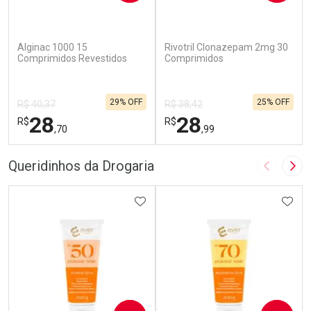
(4)
(1)
Alginac 1000 15
Rivotril Clonazepam 2mg 30
Comprimidos Revestidos
Comprimidos
29% OFF
25% OFF
R$ 40,37
R$ 38,42
28
28
R$
R$
,70
,99
FECHAR
F
FECHAR
F
Queridinhos da Drogaria
Imagem A
Pró
Laboratório
Laboratório
Por Menos
ADICIONAR AOS FAVORITOS
Por Menos
ADIC