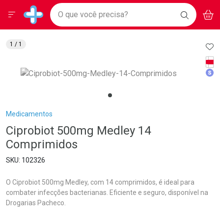
Drogarias Pacheco
Menu
Aces
Ir direto para a home
O que você precisa?
BAIXE
V
i
Baixe nosso APP e aproveite Ofertas Exclusivas!
BUSCAR
O APP
Navegue pela página
Ir direto para o conteúdo
Faça a sua busca
Ir direto para a busca
Ir direto para a conta
AD
1
/ 1
Ir direto para a ajuda
Tarj
Ir direto para a notificações
Med
Ir direto para o carrinho
Ir direto para o menu
Breadcrumb
Medicamentos
Ciprobiot 500mg Medley 14
Comprimidos
102326
O Ciprobiot 500mg Medley, com 14 comprimidos, é ideal para
combater infecções bacterianas. Eficiente e seguro, disponível na
Drogarias Pacheco.