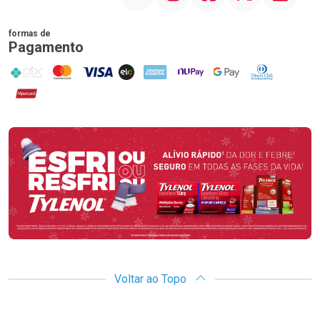
formas de
Pagamento
PIX
MasterCard
VISA
ELO
AMEX
NuPay
Google Pay
Diners Club
Hipercard
Promoção em Destaque
Voltar ao Topo