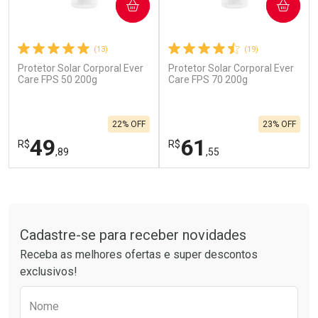
COMPRAR
COMPRAR
(13)
(19)
Protetor Solar Corporal Ever
Protetor Solar Corporal Ever
Ativar Desconto
Ativar Desconto
Care FPS 50 200g
Care FPS 70 200g
Comprar sem Desconto
Comprar sem Desconto
Por R$ 28,70/cada
Por R$ 28,99/cada
Comprar sem Desconto
Comprar sem Desconto
22% OFF
23% OFF
Por R$ 28,70/cada
Por R$ 28,99/cada
49
61
R$
R$
,89
,55
FECHAR
F
FECHAR
F
Tudo sobre a Drogarias Pacheco
Laboratório
Laboratório
Por Menos
Por Menos
Cadastre-se para receber novidades
Receba as melhores ofertas e super descontos
exclusivos!
Preencha o formulário abaixo para receber 
Nome