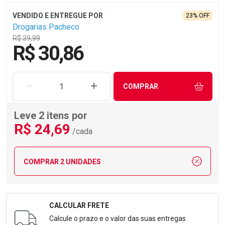
23% OFF
Drogarias Pacheco
R$ 39,99
R$ 30,86
REMOVER UMA UNIDADE
AUMENTAR UMA UNIDADE
COMPRAR
Leve 2 itens por
R$
24
,69
/cada
COMPRAR 2 UNIDADES
CALCULAR FRETE
Formulário para Calcular o Frete
Calcule o prazo e o valor das suas entregas