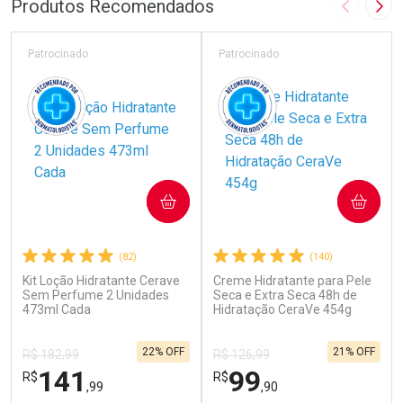
Produtos Recomendados
Imagem A
Pró
Patrocinado
Patrocinado
COMPRAR
COMPRAR
(82)
(140)
Kit Loção Hidratante Cerave
Creme Hidratante para Pele
Sem Perfume 2 Unidades
Seca e Extra Seca 48h de
473ml Cada
Hidratação CeraVe 454g
22% OFF
21% OFF
R$ 182,99
R$ 126,99
141
99
R$
R$
,99
,90