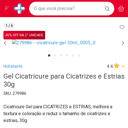
Drogarias Pacheco
Menu
Aces
Ir direto para a home
O que você precisa?
BAIXE
V
i
Baixe nosso APP e aproveite Ofertas Exclusivas!
BUSCAR
O APP
Navegue pela página
Ir direto para o conteúdo
Faça a sua busca
Ir direto para a busca
Ir direto para a conta
AD
1
/ 6
Ir direto para a ajuda
40% OFF NA 2° UNIDADE
Ir direto para a notificações
Ir direto para o carrinho
Ir direto para o menu
Breadcrumb
Hidratante
4.6
94
Gel Cicatricure para Cicatrizes e Estrias
30g
279986
Cicatricure Gel para CICATRIZES e ESTRIAS, melhora a
textura e coloração e reduz o tamanho de cicatrizes e
estrias, 30g