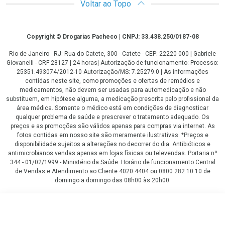
Voltar ao Topo
Copyright
Copyright © Drogarias Pacheco | CNPJ: 33.438.250/0187-08
Rio de Janeiro - RJ: Rua do Catete, 300 - Catete - CEP: 22220-000 | Gabriele
Giovanelli - CRF 28127 | 24 horas| Autorização de funcionamento: Processo:
25351.493074/2012-10 Autorização/MS: 7.25279.0 | As informações
contidas neste site, como promoções e ofertas de remédios e
medicamentos, não devem ser usadas para automedicação e não
substituem, em hipótese alguma, a medicação prescrita pelo profissional da
área médica. Somente o médico está em condições de diagnosticar
qualquer problema de saúde e prescrever o tratamento adequado. Os
preços e as promoções são válidos apenas para compras via internet. As
fotos contidas em nosso site são meramente ilustrativas. *Preços e
disponibilidade sujeitos a alterações no decorrer do dia. Antibióticos e
antimicrobianos vendas apenas em lojas físicas ou televendas. Portaria nº
344 - 01/02/1999 - Ministério da Saúde. Horário de funcionamento Central
de Vendas e Atendimento ao Cliente 4020 4404 ou 0800 282 10 10 de
domingo a domingo das 08h00 às 20h00.
LGPD Aceite os Cookies
Leve 2 itens por
COMPRAR