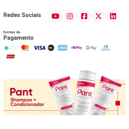
YouTube
Instagram
Facebook
Twitter
Linkedin
Redes Sociais
formas de
Pagamento
PIX
MasterCard
VISA
ELO
AMEX
NuPay
Google Pay
Diners Club
Hipercard
Promoção em Destaque