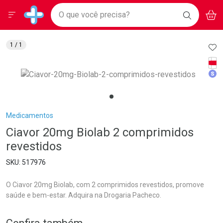
Drogarias Pacheco
Menu
Aces
Ir direto para a home
O que você precisa?
BAIXE
V
i
Baixe nosso APP e aproveite Ofertas Exclusivas!
BUSCAR
O APP
Navegue pela página
Ir direto para o conteúdo
Faça a sua busca
Ir direto para a busca
Ir direto para a conta
AD
1
/ 1
Ir direto para a ajuda
Tarj
Ir direto para a notificações
Med
Ir direto para o carrinho
Ir direto para o menu
Breadcrumb
Medicamentos
Ciavor 20mg Biolab 2 comprimidos
revestidos
517976
O Ciavor 20mg Biolab, com 2 comprimidos revestidos, promove
saúde e bem-estar. Adquira na Drogaria Pacheco.