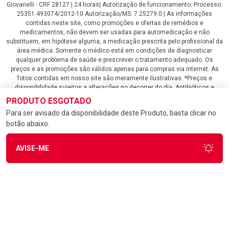
Giovanelli - CRF 28127 | 24 horas| Autorização de funcionamento: Processo:
25351.493074/2012-10 Autorização/MS: 7.25279.0 | As informações
contidas neste site, como promoções e ofertas de remédios e
medicamentos, não devem ser usadas para automedicação e não
substituem, em hipótese alguma, a medicação prescrita pelo profissional da
área médica. Somente o médico está em condições de diagnosticar
qualquer problema de saúde e prescrever o tratamento adequado. Os
preços e as promoções são válidos apenas para compras via internet. As
fotos contidas em nosso site são meramente ilustrativas. *Preços e
disponibilidade sujeitos a alterações no decorrer do dia. Antibióticos e
antimicrobianos vendas apenas em lojas físicas ou televendas. Portaria nº
PRODUTO ESGOTADO
344 - 01/02/1999 - Ministério da Saúde. Horário de funcionamento Central
Para ser avisado da disponibilidade deste Produto, basta clicar no
de Vendas e Atendimento ao Cliente 4020 4404 ou 0800 282 10 10 de
botão abaixo.
domingo a domingo das 08h00 às 20h00.
LGPD Aceite os Cookies
AVISE-ME