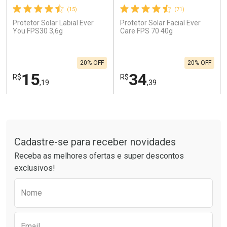
(15)
(71)
Protetor Solar Labial Ever
Protetor Solar Facial Ever
Ativar Desconto
Ativar Desconto
You FPS30 3,6g
Care FPS 70 40g
Comprar sem Desconto
Comprar sem Desconto
Por R$ 137,66/cada
Por R$ 62,79/cada
Comprar sem Desconto
Comprar sem Desconto
20% OFF
20% OFF
Por R$ 137,66/cada
Por R$ 62,79/cada
15
34
R$
R$
,19
,39
FECHAR
F
FECHAR
F
Tudo sobre a Drogarias Pacheco
Laboratório
Laboratório
Por Menos
Por Menos
Cadastre-se para receber novidades
Receba as melhores ofertas e super descontos
exclusivos!
Preencha o formulário abaixo para receber 
Nome
Email