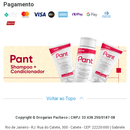
Pagamento
PIX
MasterCard
VISA
ELO
AMEX
NuPay
Google Pay
Diners Club
Hipercard
Promoção em Destaque
Voltar ao Topo
Copyright
Copyright © Drogarias Pacheco | CNPJ: 33.438.250/0187-08
Rio de Janeiro - RJ: Rua do Catete, 300 - Catete - CEP: 22220-000 | Gabriele