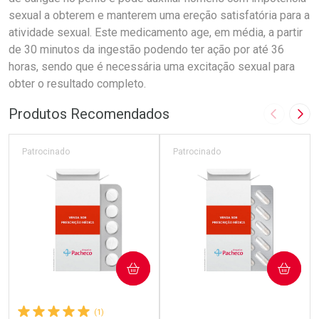
sexual a obterem e manterem uma ereção satisfatória para a
atividade sexual. Este medicamento age, em média, a partir
de 30 minutos da ingestão podendo ter ação por até 36
horas, sendo que é necessária uma excitação sexual para
obter o resultado completo.
Produtos Recomendados
Imagem A
Pró
Patrocinado
Patrocinado
COMPRAR
COMPRAR
(1)
(2)