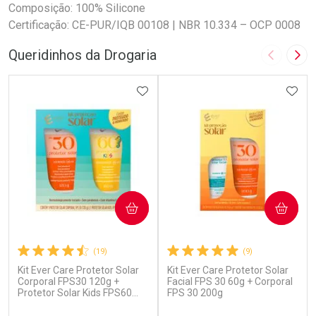
Composição: 100% Silicone
Certificação: CE-PUR/IQB 00108 | NBR 10.334 – OCP 0008
Queridinhos da Drogaria
Imagem A
Pró
ADICIONAR AOS FAVORITOS
ADIC
COMPRAR
COMPRAR
(19)
(9)
Kit Ever Care Protetor Solar
Kit Ever Care Protetor Solar
Corporal FPS30 120g +
Facial FPS 30 60g + Corporal
Protetor Solar Kids FPS60
FPS 30 200g
120g