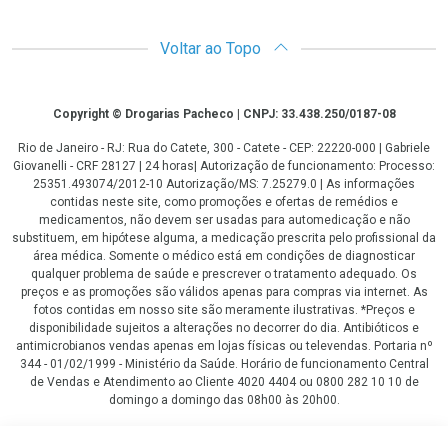
Voltar ao Topo
Copyright
Copyright © Drogarias Pacheco | CNPJ: 33.438.250/0187-08
Rio de Janeiro - RJ: Rua do Catete, 300 - Catete - CEP: 22220-000 | Gabriele
Giovanelli - CRF 28127 | 24 horas| Autorização de funcionamento: Processo:
25351.493074/2012-10 Autorização/MS: 7.25279.0 | As informações
contidas neste site, como promoções e ofertas de remédios e
medicamentos, não devem ser usadas para automedicação e não
substituem, em hipótese alguma, a medicação prescrita pelo profissional da
área médica. Somente o médico está em condições de diagnosticar
qualquer problema de saúde e prescrever o tratamento adequado. Os
preços e as promoções são válidos apenas para compras via internet. As
fotos contidas em nosso site são meramente ilustrativas. *Preços e
disponibilidade sujeitos a alterações no decorrer do dia. Antibióticos e
antimicrobianos vendas apenas em lojas físicas ou televendas. Portaria nº
344 - 01/02/1999 - Ministério da Saúde. Horário de funcionamento Central
de Vendas e Atendimento ao Cliente 4020 4404 ou 0800 282 10 10 de
domingo a domingo das 08h00 às 20h00.
LGPD Aceite os Cookies