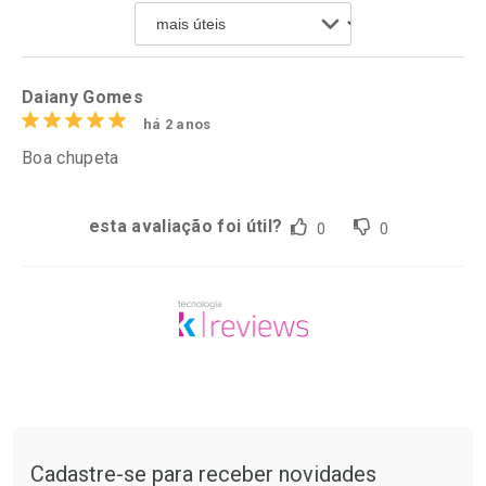
Por R$ 61,55/cada
Por R$ 30,61/cada
Comprar sem Desconto
Comprar sem Desconto
Por R$ 61,55/cada
Por R$ 30,61/cada
Daiany Gomes
há 2 anos
Boa chupeta
esta avaliação foi útil?
0
0
Tudo sobre a Drogarias Pacheco
Cadastre-se para receber novidades