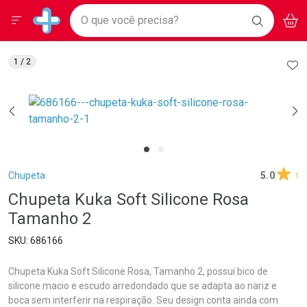
Drogarias Pacheco
Menu
Aces
Ir direto para a home
O que você precisa?
BAIXE
V
i
Baixe nosso APP e aproveite Ofertas Exclusivas!
BUSCAR
O APP
Navegue pela página
Ir direto para o conteúdo
Faça a sua busca
Ir direto para a busca
Ir direto para a conta
AD
1
/ 2
Ir direto para a ajuda
Ir direto para a notificações
Ir direto para o carrinho
Ir direto para o menu
Breadcrumb
Chupeta
5.0
1
Chupeta Kuka Soft Silicone Rosa
Tamanho 2
686166
Chupeta Kuka Soft Silicone Rosa, Tamanho 2, possui bico de
silicone macio e escudo arredondado que se adapta ao nariz e
boca sem interferir na respiração. Seu design conta ainda com