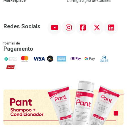
Marketplace
Configuração de Cookies
YouTube
Instagram
Facebook
Twitter
Linkedin
Redes Sociais
formas de
Pagamento
PIX
MasterCard
VISA
ELO
AMEX
NuPay
Google Pay
Diners Club
Hipercard
Promoção em Destaque