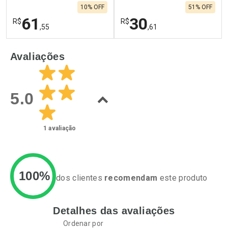
10% OFF
51% OFF
61
30
R$
R$
,55
,61
FECHAR
F
FECHAR
F
Avaliações
Laboratório
Laboratório
Por Menos
Por Menos
5.0
1
avaliação
100%
dos clientes
recomendam
este produto
Detalhes das avaliações
Ativar Desconto
Ativar Desconto
Ordenar por
Comprar sem Desconto
Comprar sem Desconto