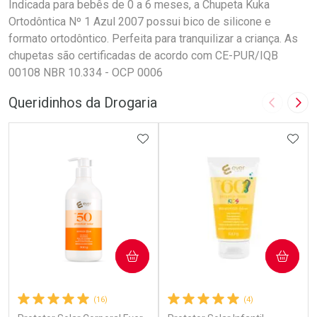
Indicada para bebês de 0 a 6 meses, a Chupeta Kuka
Ortodôntica Nº 1 Azul 2007 possui bico de silicone e
formato ortodôntico. Perfeita para tranquilizar a criança. As
chupetas são certificadas de acordo com CE-PUR/IQB
00108 NBR 10.334 - OCP 0006
Queridinhos da Drogaria
Imagem A
Pró
ADICIONAR AOS FAVORITOS
ADIC
COMPRAR
COMPRAR
(16)
(4)