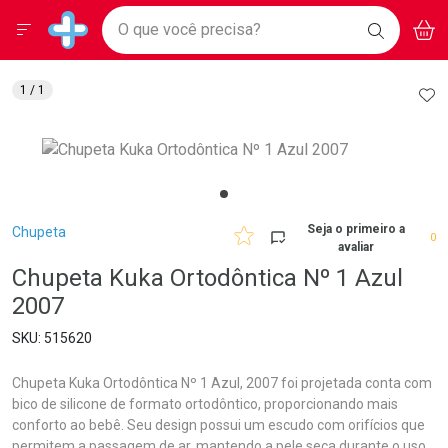
Drogarias Pacheco
Menu
Aces
Ir direto para a home
O que você precisa?
BAIXE
V
i
Baixe nosso APP e aproveite Ofertas Exclusivas!
BUSCAR
O APP
Navegue pela página
Ir direto para o conteúdo
Faça a sua busca
Ir direto para a busca
Ir direto para a conta
AD
1
/ 1
Ir direto para a ajuda
Ir direto para a notificações
Ir direto para o carrinho
Ir direto para o menu
Breadcrumb
Seja o primeiro a
Chupeta
0
avaliar
Chupeta Kuka Ortodôntica Nº 1 Azul
2007
515620
Chupeta Kuka Ortodôntica Nº 1 Azul, 2007 foi projetada conta com
bico de silicone de formato ortodôntico, proporcionando mais
conforto ao bebê. Seu design possui um escudo com orifícios que
permitem a passagem de ar, mantendo a pele seca durante o uso,