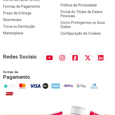
Política de Privacidade
Formas de Pagamento
Portal do Titular de Dados
Prazo de Entrega
Pessoais
Reembolso
Como Protegemos os Seus
Troca ou Devolução
Dados
Marketplace
Configuração de Cookies
YouTube
Instagram
Facebook
Twitter
Linkedin
Redes Sociais
formas de
Pagamento
PIX
MasterCard
VISA
ELO
AMEX
NuPay
Google Pay
Diners Club
Hipercard
Promoção em Destaque