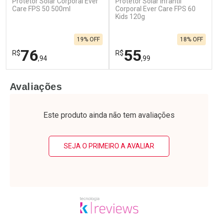
Protetor Solar Corporal Ever
Protetor Solar Infantil
Care FPS 50 500ml
Corporal Ever Care FPS 60
Kids 120g
19% OFF
18% OFF
76
55
R$
R$
,94
,99
FECHAR
F
FECHAR
F
Avaliações
Laboratório
Laboratório
Por Menos
Por Menos
Este produto ainda não tem avaliações
SEJA O PRIMEIRO A AVALIAR