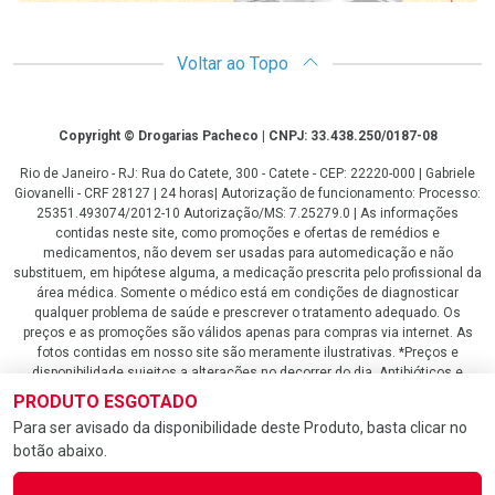
Voltar ao Topo
Copyright
Copyright © Drogarias Pacheco | CNPJ: 33.438.250/0187-08
Rio de Janeiro - RJ: Rua do Catete, 300 - Catete - CEP: 22220-000 | Gabriele
Giovanelli - CRF 28127 | 24 horas| Autorização de funcionamento: Processo:
25351.493074/2012-10 Autorização/MS: 7.25279.0 | As informações
contidas neste site, como promoções e ofertas de remédios e
medicamentos, não devem ser usadas para automedicação e não
substituem, em hipótese alguma, a medicação prescrita pelo profissional da
área médica. Somente o médico está em condições de diagnosticar
qualquer problema de saúde e prescrever o tratamento adequado. Os
preços e as promoções são válidos apenas para compras via internet. As
fotos contidas em nosso site são meramente ilustrativas. *Preços e
disponibilidade sujeitos a alterações no decorrer do dia. Antibióticos e
antimicrobianos vendas apenas em lojas físicas ou televendas. Portaria nº
PRODUTO ESGOTADO
344 - 01/02/1999 - Ministério da Saúde. Horário de funcionamento Central
Para ser avisado da disponibilidade deste Produto, basta clicar no
de Vendas e Atendimento ao Cliente 4020 4404 ou 0800 282 10 10 de
botão abaixo.
domingo a domingo das 08h00 às 20h00.
LGPD Aceite os Cookies