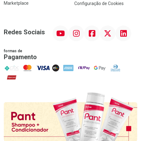
Marketplace
Configuração de Cookies
YouTube
Instagram
Facebook
Twitter
Linkedin
Redes Sociais
formas de
Pagamento
PIX
MasterCard
VISA
ELO
AMEX
NuPay
Google Pay
Diners Club
Hipercard
Promoção em Destaque