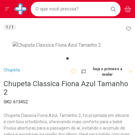
Drogarias Pacheco
Menu
Aces
Ir direto para a home
O que você precisa?
BAIXE
V
i
Baixe nosso APP e aproveite Ofertas Exclusivas!
BUSCAR
O APP
Navegue pela página
Ir direto para o conteúdo
Faça a sua busca
Ir direto para a busca
Ir direto para a conta
AD
1
/ 1
Ir direto para a ajuda
Ir direto para a notificações
Ir direto para o carrinho
Ir direto para o menu
Breadcrumb
Seja o primeiro a
Chupeta
0
avaliar
Chupeta Classica Fiona Azul Tamanho
2
613452
Chupeta Classica Fiona Azul, Tamanho 2, foi projetada em silicone
e com bico ortodôntico, oferecendo mais conforto para o bebê.
Possui aberturas para a passagem de ar, evitando o acúmulo de
saliva e assaduras na região dos lábios. Ideal para bebês com mais