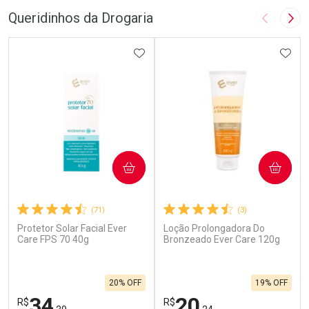
Queridinhos da Drogaria
Imagem A
Pró
ADICIONAR AOS FAVORITOS
ADIC
COMPRAR
COMPRAR
(71)
(3)
Protetor Solar Facial Ever
Loção Prolongadora Do
Care FPS 70 40g
Bronzeado Ever Care 120g
20% OFF
19% OFF
34
20
R$
R$