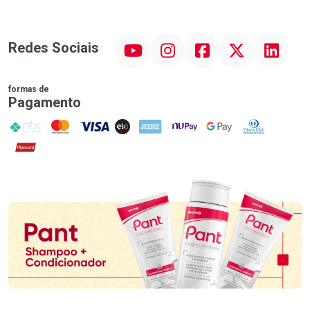
YouTube
Instagram
Facebook
Twitter
Linkedin
Redes Sociais
formas de
Pagamento
PIX
MasterCard
VISA
ELO
AMEX
NuPay
Google Pay
Diners Club
Hipercard
Promoção em Destaque