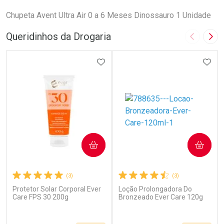
Chupeta Avent Ultra Air 0 a 6 Meses Dinossauro 1 Unidade
Queridinhos da Drogaria
Imagem A
Pró
ADICIONAR AOS FAVORITOS
ADIC
COMPRAR
COMPRAR
(3)
(3)
Protetor Solar Corporal Ever
Loção Prolongadora Do
Care FPS 30 200g
Bronzeado Ever Care 120g