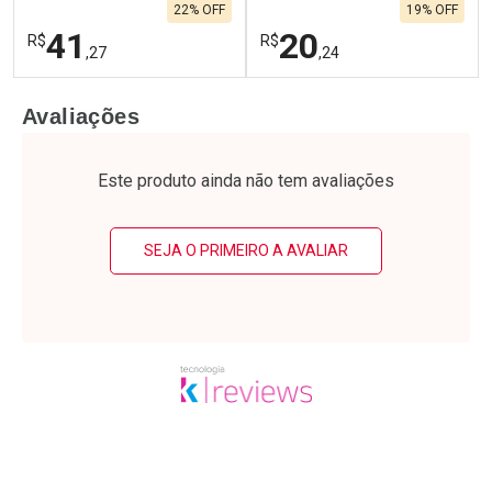
22% OFF
19% OFF
41
20
R$
R$
,27
,24
FECHAR
F
FECHAR
F
Avaliações
Laboratório
Laboratório
Por Menos
Por Menos
Este produto ainda não tem avaliações
SEJA O PRIMEIRO A AVALIAR
Ativar Desconto
Ativar Desconto
Comprar sem Desconto
Comprar sem Desconto