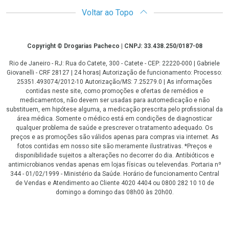
Voltar ao Topo
Copyright
Copyright © Drogarias Pacheco | CNPJ: 33.438.250/0187-08
Rio de Janeiro - RJ: Rua do Catete, 300 - Catete - CEP: 22220-000 | Gabriele
Giovanelli - CRF 28127 | 24 horas| Autorização de funcionamento: Processo:
25351.493074/2012-10 Autorização/MS: 7.25279.0 | As informações
contidas neste site, como promoções e ofertas de remédios e
medicamentos, não devem ser usadas para automedicação e não
substituem, em hipótese alguma, a medicação prescrita pelo profissional da
área médica. Somente o médico está em condições de diagnosticar
qualquer problema de saúde e prescrever o tratamento adequado. Os
preços e as promoções são válidos apenas para compras via internet. As
fotos contidas em nosso site são meramente ilustrativas. *Preços e
disponibilidade sujeitos a alterações no decorrer do dia. Antibióticos e
antimicrobianos vendas apenas em lojas físicas ou televendas. Portaria nº
344 - 01/02/1999 - Ministério da Saúde. Horário de funcionamento Central
de Vendas e Atendimento ao Cliente 4020 4404 ou 0800 282 10 10 de
domingo a domingo das 08h00 às 20h00.
LGPD Aceite os Cookies