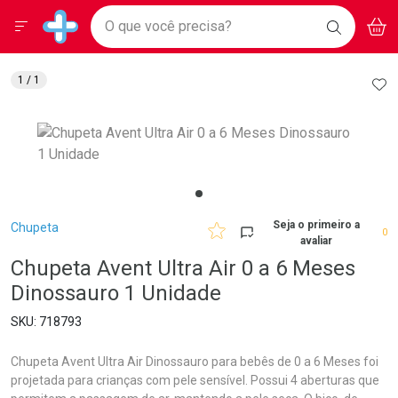
Drogarias Pacheco
Menu
Aces
Ir direto para a home
O que você precisa?
BAIXE
V
i
Baixe nosso APP e aproveite Ofertas Exclusivas!
BUSCAR
O APP
Navegue pela página
Ir direto para o conteúdo
Faça a sua busca
Ir direto para a busca
Ir direto para a conta
AD
1
/ 1
Ir direto para a ajuda
Ir direto para a notificações
Ir direto para o carrinho
Ir direto para o menu
Breadcrumb
Seja o primeiro a
Chupeta
0
avaliar
Chupeta Avent Ultra Air 0 a 6 Meses
Dinossauro 1 Unidade
718793
Chupeta Avent Ultra Air Dinossauro para bebês de 0 a 6 Meses foi
projetada para crianças com pele sensível. Possui 4 aberturas que