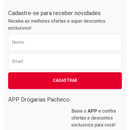
Tudo sobre a Drogarias Pacheco
Por R$ 41,27/cada
Por R$ 20,24/cada
Comprar sem Desconto
Comprar sem Desconto
Por R$ 41,27/cada
Por R$ 20,24/cada
Cadastre-se para receber novidades
Receba as melhores ofertas e super descontos
exclusivos!
Preencha o formulário abaixo para receber 
Nome
Email
CADASTRAR
APP Drogarias Pacheco
Baixe o
APP
e confira
ofertas e descontos
exclusivos para você!