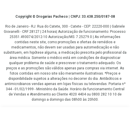
Copyright
Copyright © Drogarias Pacheco | CNPJ: 33.438.250/0187-08
Rio de Janeiro - RJ: Rua do Catete, 300 - Catete - CEP: 22220-000 | Gabriele
Giovanelli - CRF 28127 | 24 horas| Autorização de funcionamento: Processo:
25351.493074/2012-10 Autorização/MS: 7.25279.0 | As informações
contidas neste site, como promoções e ofertas de remédios e
medicamentos, não devem ser usadas para automedicação e não
substituem, em hipótese alguma, a medicação prescrita pelo profissional da
área médica. Somente o médico está em condições de diagnosticar
qualquer problema de saúde e prescrever o tratamento adequado. Os
preços e as promoções são válidos apenas para compras via internet. As
fotos contidas em nosso site são meramente ilustrativas. *Preços e
disponibilidade sujeitos a alterações no decorrer do dia. Antibióticos e
antimicrobianos vendas apenas em lojas físicas ou televendas. Portaria nº
344 - 01/02/1999 - Ministério da Saúde. Horário de funcionamento Central
de Vendas e Atendimento ao Cliente 4020 4404 ou 0800 282 10 10 de
domingo a domingo das 08h00 às 20h00.
LGPD Aceite os Cookies
R$ 85,90
COMPRAR