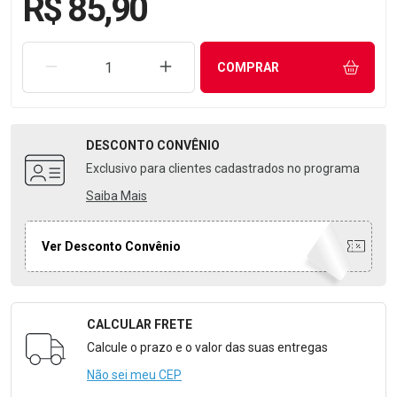
R$ 85,90
REMOVER UMA UNIDADE
AUMENTAR UMA UNIDADE
COMPRAR
DESCONTO
CONVÊNIO
Exclusivo para clientes cadastrados no programa
Saiba Mais
Ver Desconto Convênio
CALCULAR FRETE
Formulário para Calcular o Frete
Calcule o prazo e o valor das suas entregas
Não sei meu CEP