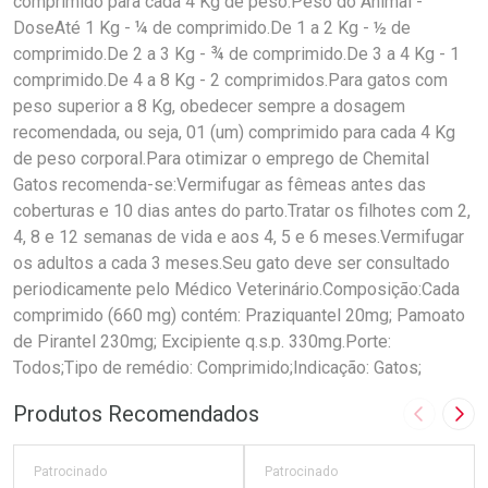
comprimido para cada 4 Kg de peso.Peso do Animal -
DoseAté 1 Kg - ¼ de comprimido.De 1 a 2 Kg - ½ de
comprimido.De 2 a 3 Kg - ¾ de comprimido.De 3 a 4 Kg - 1
comprimido.De 4 a 8 Kg - 2 comprimidos.Para gatos com
peso superior a 8 Kg, obedecer sempre a dosagem
recomendada, ou seja, 01 (um) comprimido para cada 4 Kg
de peso corporal.Para otimizar o emprego de Chemital
Gatos recomenda-se:Vermifugar as fêmeas antes das
coberturas e 10 dias antes do parto.Tratar os filhotes com 2,
4, 8 e 12 semanas de vida e aos 4, 5 e 6 meses.Vermifugar
os adultos a cada 3 meses.Seu gato deve ser consultado
periodicamente pelo Médico Veterinário.Composição:Cada
comprimido (660 mg) contém: Praziquantel 20mg; Pamoato
de Pirantel 230mg; Excipiente q.s.p. 330mg.Porte:
Todos;Tipo de remédio: Comprimido;Indicação: Gatos;
Produtos Recomendados
Imagem A
Pró
Patrocinado
Patrocinado