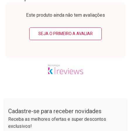
Laboratório
Laboratório
Por Menos
Por Menos
Este produto ainda não tem avaliações
SEJA O PRIMEIRO A AVALIAR
Ativar Desconto
Ativar Desconto
Comprar sem Desconto
Comprar sem Desconto
Tudo sobre a Drogarias Pacheco
Por R$ 25,27/cada
Por R$ 55,19/cada
Comprar sem Desconto
Comprar sem Desconto
Por R$ 25,27/cada
Por R$ 55,19/cada
Cadastre-se para receber novidades
Receba as melhores ofertas e super descontos
exclusivos!