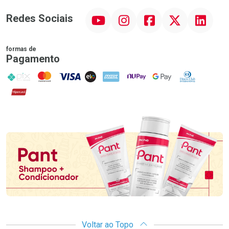
YouTube
Instagram
Facebook
Twitter
Linkedin
Redes Sociais
formas de
Pagamento
PIX
MasterCard
VISA
ELO
AMEX
NuPay
Google Pay
Diners Club
Hipercard
Promoção em Destaque
Voltar ao Topo