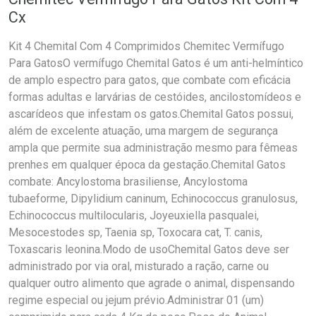
Cx
Kit 4 Chemital Com 4 Comprimidos Chemitec Vermífugo
Para GatosO vermífugo Chemital Gatos é um anti-helmíntico
de amplo espectro para gatos, que combate com eficácia
formas adultas e larvárias de cestóides, ancilostomídeos e
ascarídeos que infestam os gatos.Chemital Gatos possui,
além de excelente atuação, uma margem de segurança
ampla que permite sua administração mesmo para fêmeas
prenhes em qualquer época da gestação.Chemital Gatos
combate: Ancylostoma brasiliense, Ancylostoma
tubaeforme, Dipylidium caninum, Echinococcus granulosus,
Echinococcus multilocularis, Joyeuxiella pasqualei,
Mesocestodes sp, Taenia sp, Toxocara cat, T. canis,
Toxascaris leonina.Modo de usoChemital Gatos deve ser
administrado por via oral, misturado a ração, carne ou
qualquer outro alimento que agrade o animal, dispensando
regime especial ou jejum prévio.Administrar 01 (um)