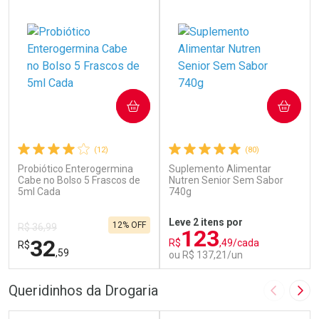
COMPRAR
COMPRAR
(12)
(80)
Probiótico Enterogermina
Suplemento Alimentar
Cabe no Bolso 5 Frascos de
Nutren Senior Sem Sabor
5ml Cada
740g
Leve 2 itens por
12% OFF
R$ 36,99
123
32
R$
,49/cada
R$
,59
ou R$ 137,21/un
FECHAR
F
FECHAR
F
Queridinhos da Drogaria
Imagem A
Pró