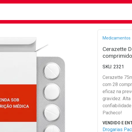
busca
isa?
Bread
Medicamentos
Cerazette 
comprimid
2321
Cerazette 75
com 28 compr
eficaz na pre
gravidez. Alta
confiabilidade
Pacheco!
Drogarias Pa