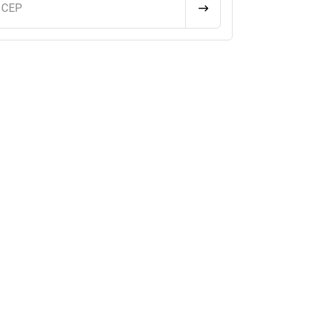
u CEP
CALCULAR FRETE