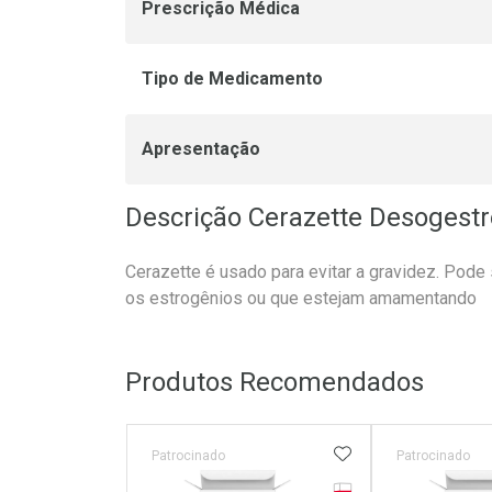
Prescrição Médica
Tipo de Medicamento
Apresentação
Descrição Cerazette Desogest
Cerazette é usado para evitar a gravidez. Pode 
os estrogênios ou que estejam amamentando
Produtos Recomendados
ADICIONAR AOS 
Patrocinado
Patrocinado
Tarja Vermelha