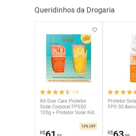
Queridinhos da Drogaria
Laboratório
Laborató
Por Menos
Por Men
ADICIONAR AOS 
(19)
Kit Ever Care Protetor
Protetor Sola
Ativar Desconto
Ativar Des
Solar Corporal FPS30
FPS 50 Aero
120g + Protetor Solar Kids
FPS60 120g
Comprar sem Desconto
Comprar s
Comprar sem Desconto
Comprar s
Por R$ 96,99/cada
Por R$ 137
Por R$ 96,99/cada
Por R$ 137,
10% OFF
61
63
R$
R$
,55
,99