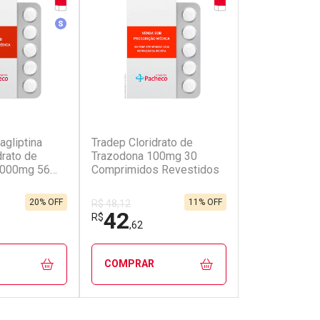
r
Medicamento Similar
(1)
(0)
agliptina
Tradep Cloridrato de
Lidexor Dime
drato de
Trazodona 100mg 30
Lisdexanfeta
1000mg 56
Comprimidos Revestidos
30 Cápsulas
 Revestidos
R$ 313,14
20% OFF
11% OFF
R$ 48,12
A partir de
42
156
R$
,62
R$
,32
COMPRAR
COMPRAR
FECHAR
FECHAR
FECHAR
FECHAR