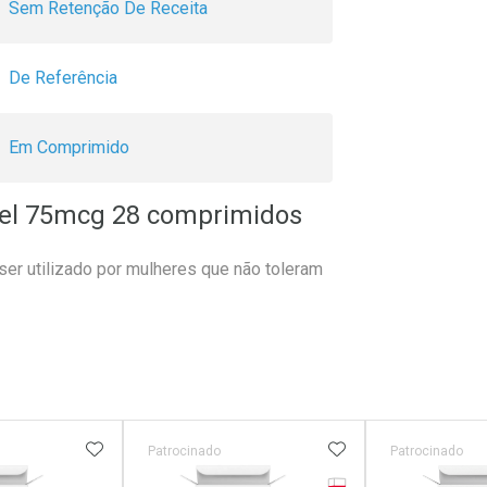
Sem Retenção De Receita
De Referência
Em Comprimido
rel 75mcg 28 comprimidos
ser utilizado por mulheres que não toleram
FAVORITOS
ADICIONAR AOS FAVORITOS
ADICIONAR AOS 
Patrocinado
Patrocinado
Tarja Vermelha