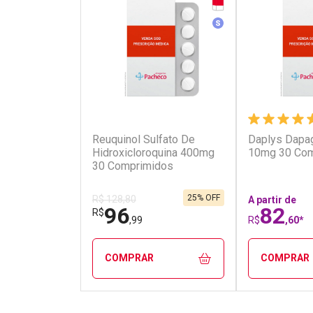
Medicamento Simila
(2)
Reuquinol Sulfato De
Daplys Dapag
Hidroxicloroquina 400mg
10mg 30 Com
30 Comprimidos
25% OFF
R$ 128,80
A partir de
96
82
R$
,99
R$
,60*
COMPRAR
COMPRAR
FECHAR
FECHAR