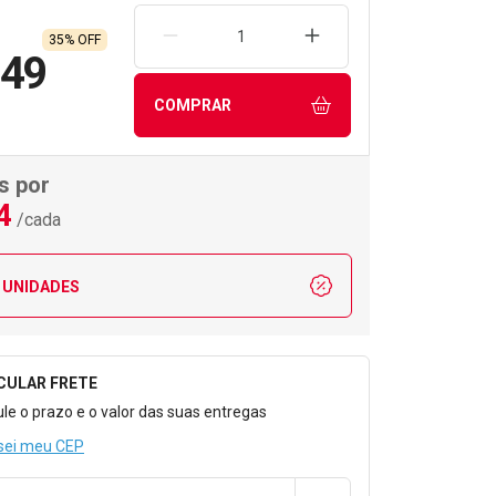
REMOVER UMA UNIDADE
AUMENTAR UMA UNIDA
35% OFF
,49
COMPRAR
s por
4
/cada
 UNIDADES
CULAR FRETE
o para Calcular o Frete
ule o prazo e o valor das suas entregas
sei meu CEP