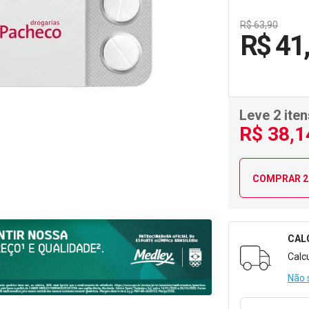
R$ 63,90
R$ 41
Leve 2 iten
R$
38
,1
COMPRAR 2
CAL
Formulári
Calc
Não 