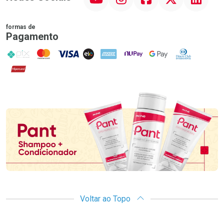
formas de
Pagamento
PIX
MasterCard
VISA
ELO
AMEX
NuPay
Google Pay
Diners Club
Hipercard
Promoção em Destaque
Voltar ao Topo