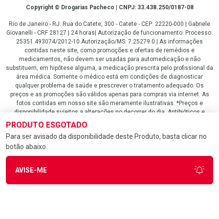
Copyright
Copyright © Drogarias Pacheco | CNPJ: 33.438.250/0187-08
Rio de Janeiro - RJ: Rua do Catete, 300 - Catete - CEP: 22220-000 | Gabriele
Giovanelli - CRF 28127 | 24 horas| Autorização de funcionamento: Processo:
25351.493074/2012-10 Autorização/MS: 7.25279.0 | As informações
contidas neste site, como promoções e ofertas de remédios e
medicamentos, não devem ser usadas para automedicação e não
substituem, em hipótese alguma, a medicação prescrita pelo profissional da
área médica. Somente o médico está em condições de diagnosticar
qualquer problema de saúde e prescrever o tratamento adequado. Os
preços e as promoções são válidos apenas para compras via internet. As
fotos contidas em nosso site são meramente ilustrativas. *Preços e
disponibilidade sujeitos a alterações no decorrer do dia. Antibióticos e
antimicrobianos vendas apenas em lojas físicas ou televendas. Portaria nº
PRODUTO ESGOTADO
344 - 01/02/1999 - Ministério da Saúde. Horário de funcionamento Central
Para ser avisado da disponibilidade deste Produto, basta clicar no
de Vendas e Atendimento ao Cliente 4020 4404 ou 0800 282 10 10 de
botão abaixo.
domingo a domingo das 08h00 às 20h00.
LGPD Aceite os Cookies
AVISE-ME