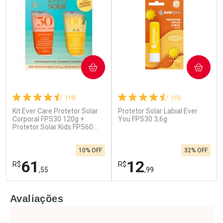
COMPRAR
COMPRAR
(19)
(15)
Kit Ever Care Protetor Solar
Protetor Solar Labial Ever
Ativar Desconto
Ativar Desconto
Corporal FPS30 120g +
You FPS30 3,6g
Protetor Solar Kids FPS60
Comprar sem Desconto
Comprar sem Desconto
120g
Por R$ 125,59/cada
Por R$ 125,99/cada
Comprar sem Desconto
Comprar sem Desconto
10% OFF
32% OFF
Por R$ 125,59/cada
Por R$ 125,99/cada
61
12
R$
R$
,55
,99
FECHAR
F
FECHAR
F
Avaliações
Laboratório
Laboratório
Por Menos
Por Menos