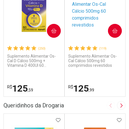
COMPRAR
COMPRAR
(250)
(119)
Suplemento Alimentar Os-
Suplemento Alimentar Os-
Cal D Cálcio 500mg +
Cal Cálcio 500mg 60
Vitamina D 400UI 60
comprimidos revestidos
Comprimidos
125
125
R$
R$
,59
,99
FECHAR
F
FECHAR
F
Queridinhos da Drogaria
Imagem A
Pró
Laboratório
Laboratório
Por Menos
ADICIONAR AOS FAVORITOS
Por Menos
ADIC