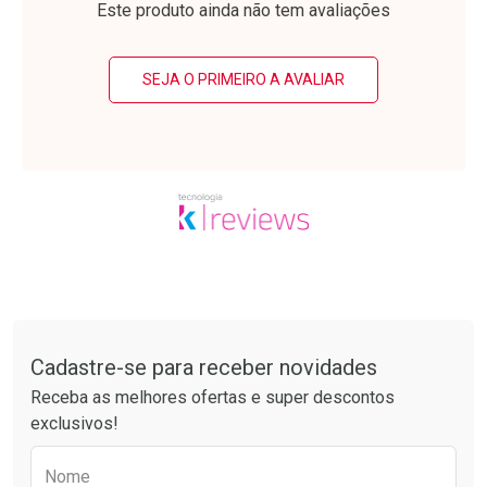
Este produto ainda não tem avaliações
SEJA O PRIMEIRO A AVALIAR
Ativar Desconto
Ativar Desconto
Comprar sem Desconto
Comprar sem Desconto
Tudo sobre a Drogarias Pacheco
Por R$ 61,55/cada
Por R$ 12,99/cada
Comprar sem Desconto
Comprar sem Desconto
Por R$ 61,55/cada
Por R$ 12,99/cada
Cadastre-se para receber novidades
Receba as melhores ofertas e super descontos
exclusivos!
Preencha o formulário abaixo para receber 
Nome