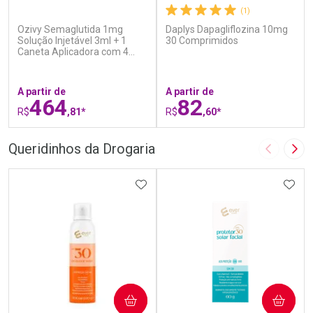
(5)
(1)
Ozivy Semaglutida 1mg
Daplys Dapagliflozina 10mg
Solução Injetável 3ml + 1
30 Comprimidos
Caneta Aplicadora com 4
Agulhas
A partir de
A partir de
464
82
R$
,81*
R$
,60*
FECHAR
F
FECHAR
F
Queridinhos da Drogaria
Imagem A
Pró
Laboratório
Laboratório
Por Menos
ADICIONAR AOS FAVORITOS
Por Menos
ADIC
COMPRAR
COMPRAR