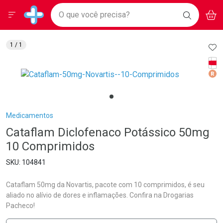
Drogarias Pacheco
Menu
Aces
Ir direto para a home
O que você precisa?
BAIXE
V
i
Baixe nosso APP e aproveite Ofertas Exclusivas!
BUSCAR
O APP
Navegue pela página
Ir direto para o conteúdo
Faça a sua busca
Ir direto para a busca
Ir direto para a conta
AD
1
/ 1
Ir direto para a ajuda
Tarj
Ir direto para a notificações
Med
Ir direto para o carrinho
Ir direto para o menu
Breadcrumb
Medicamentos
Cataflam Diclofenaco Potássico 50mg
10 Comprimidos
104841
Cataflam 50mg da Novartis, pacote com 10 comprimidos, é seu
aliado no alívio de dores e inflamações. Confira na Drogarias
Pacheco!