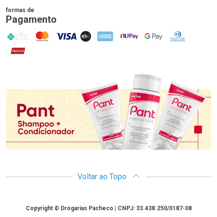
formas de
Pagamento
PIX
MasterCard
VISA
ELO
AMEX
NuPay
Google Pay
Diners Club
Hipercard
Promoção em Destaque
Voltar ao Topo
Copyright
Copyright © Drogarias Pacheco | CNPJ: 33.438.250/0187-08