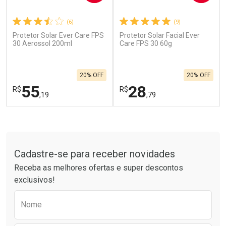
(6)
(9)
Protetor Solar Ever Care FPS
Protetor Solar Facial Ever
Ativar Desconto
Ativar Desconto
30 Aerossol 200ml
Care FPS 30 60g
Comprar sem Desconto
Comprar sem Desconto
Por R$ 664,02/cada
Por R$ 137,66/cada
Comprar sem Desconto
Comprar sem Desconto
20% OFF
20% OFF
Por R$ 664,02/cada
Por R$ 137,66/cada
55
28
R$
R$
,19
,79
FECHAR
F
FECHAR
F
Tudo sobre a Drogarias Pacheco
Laboratório
Laboratório
Por Menos
Por Menos
Cadastre-se para receber novidades
Receba as melhores ofertas e super descontos
exclusivos!
Preencha o formulário abaixo para receber 
Nome