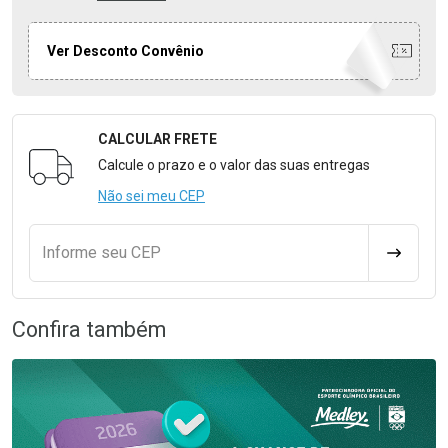
Ver Desconto Convênio
CALCULAR FRETE
Formulário para Calcular o Frete
Calcule o prazo e o valor das suas entregas
Não sei meu CEP
Informe seu CEP
CALCULA
Confira também