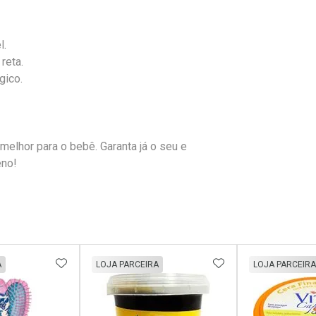
l.
reta.
gico.
 melhor para o bebê. Garanta já o seu e
eno!
FAVORITOS
ADICIONAR AOS FAVORITOS
ADICIONAR AOS 
A
LOJA PARCEIRA
LOJA PARCEIRA