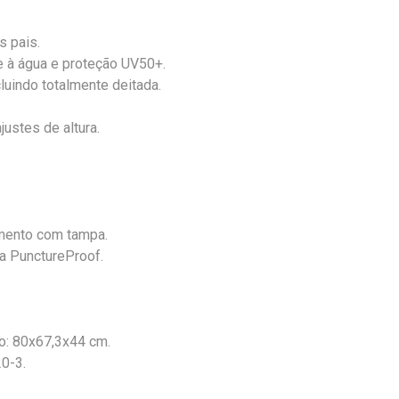
s pais.
te à água e proteção UV50+.
cluindo totalmente deitada.
justes de altura.
imento com tampa.
a PunctureProof.
o: 80x67,3x44 cm.
0-3.