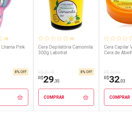
(0)
(0)
 Lhama Pink
Cera Depilatória Camomila
Cera Capilar V
300g Labotrat
Cera de Abel
8% OFF
8% OFF
R$ 31,75
R$ 34,65
29
32
R$
R$
,35
,03
COMPRAR
COMPRAR
FECHAR
FECHAR
FECHAR
FECHAR