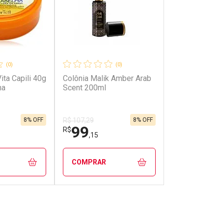
(0)
(0)
ita Capili 40g
Colônia Malik Amber Arab
ha
Scent 200ml
8% OFF
8% OFF
R$ 107,29
99
R$
,15
COMPRAR
FECHAR
FECHAR
FECHAR
FECHAR