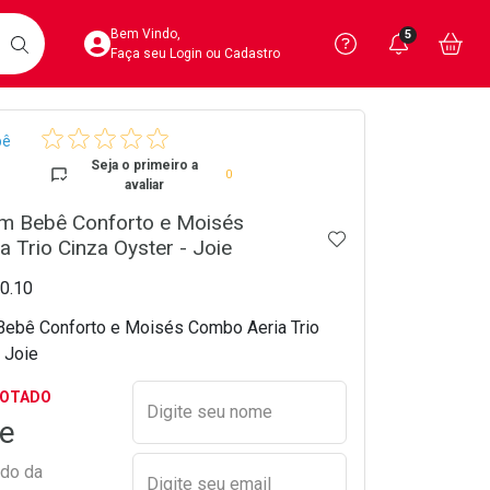
Acesse sua Conta
Precisa de 
Notific
Aces
Bem Vindo,
5
Você po
notifica
Vo
it
BUSCAR
Ver Recursos 
Faça seu Login ou Cadastro
crumb
bê
Atendimento ao 
Seja o primeiro a
0
avaliar
Central de Ajud
om Bebê Conforto e Moisés
ADICIONAR AOS 
Televendas
 Trio Cinza Oyster - Joie
4020-4404
60.10
Bebê Conforto e Moisés Combo Aeria Trio
 Joie
Preencher nome e email para s
GOTADO
Digite seu nome
e
ado da
Digite seu email