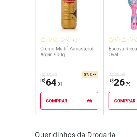
(0)
Creme Multif Yamasterol
Escova Ricca
Argan 900g
Oval
8% OFF
R$ 69,59
R$ 28,99
64
26
R$
R$
,31
,79
COMPRAR
COMPRAR
FECHAR
FECHAR
Queridinhos da Drogaria