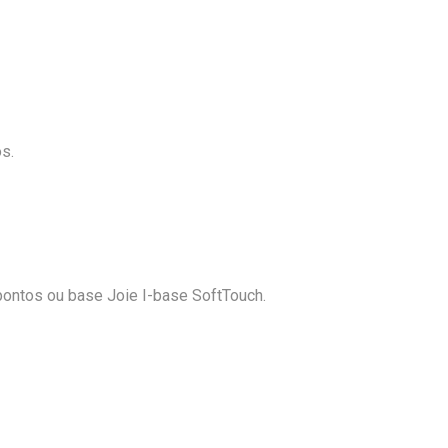
s.
 pontos ou base Joie I-base SoftTouch.