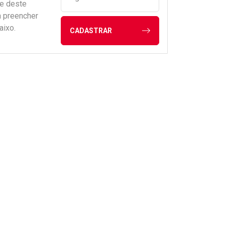
de deste
a preencher
aixo.
CADASTRAR