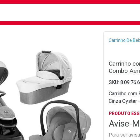
busca
isa?
Bread
Carrinho De Be
Carrinho c
Combo Aeria
8.09.76.
Carrinho com 
Cinza Oyster -
PRODUTO ES
Avise-M
Para ser avis