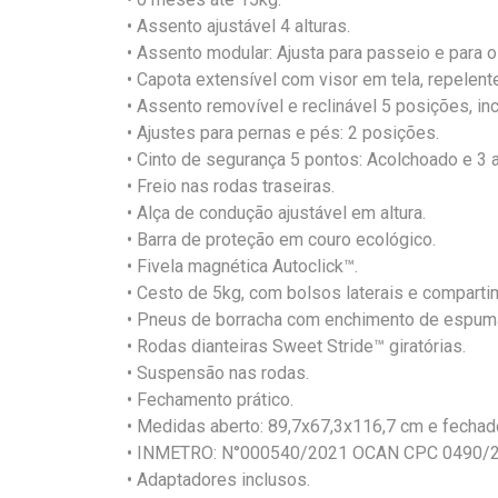
• Assento ajustável 4 alturas.
• Assento modular: Ajusta para passeio e para o
• Capota extensível com visor em tela, repelen
• Assento removível e reclinável 5 posições, in
• Ajustes para pernas e pés: 2 posições.
• Cinto de segurança 5 pontos: Acolchoado e 3 a
• Freio nas rodas traseiras.
• Alça de condução ajustável em altura.
• Barra de proteção em couro ecológico.
• Fivela magnética Autoclick™.
• Cesto de 5kg, com bolsos laterais e compart
• Pneus de borracha com enchimento de espum
• Rodas dianteiras Sweet Stride™ giratórias.
• Suspensão nas rodas.
• Fechamento prático.
• Medidas aberto: 89,7x67,3x116,7 cm e fechad
• INMETRO: N°000540/2021 OCAN CPC 0490/2
• Adaptadores inclusos.