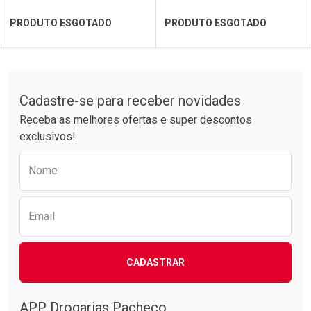
Ver Desconto Convênio
Ver Desconto Convênio
PRODUTO ESGOTADO
PRODUTO ESGOTADO
FECHAR
FECHAR
FEC
FEC
Tudo sobre a Drogarias Pacheco
Cadastre-se para receber novidades
Laboratório
Por Menos
Laboratório
Por Menos
Receba as melhores ofertas e super descontos
exclusivos!
Preencha o formulário abaixo para receber 
Nome
Email
CADASTRAR
Ver Desconto Convênio
Ver Desconto Convênio
APP Drogarias Pacheco