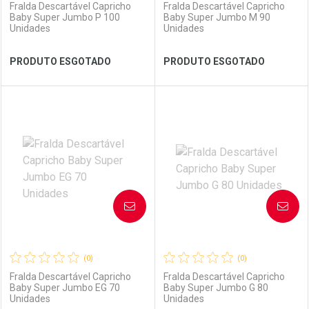
Fralda Descartável Capricho
Fralda Descartável Capricho
Baby Super Jumbo P 100
Baby Super Jumbo M 90
Unidades
Unidades
Ver Desconto Convênio
Ver Desconto Convênio
PRODUTO ESGOTADO
PRODUTO ESGOTADO
FECHAR
FECHAR
FEC
FEC
Laboratório
Por Menos
Laboratório
Por Menos
AVISE-ME
AVISE-ME
(0)
(0)
Fralda Descartável Capricho
Fralda Descartável Capricho
Baby Super Jumbo EG 70
Baby Super Jumbo G 80
Unidades
Unidades