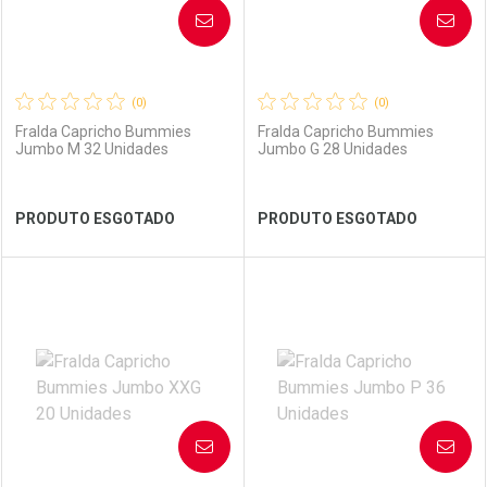
AVISE-ME
AVISE-ME
(0)
(0)
Fralda Capricho Bummies
Fralda Capricho Bummies
Jumbo M 32 Unidades
Jumbo G 28 Unidades
Ver Desconto Convênio
Ver Desconto Convênio
PRODUTO ESGOTADO
PRODUTO ESGOTADO
FECHAR
FECHAR
FEC
FEC
Laboratório
Por Menos
Laboratório
Por Menos
AVISE-ME
AVISE-ME