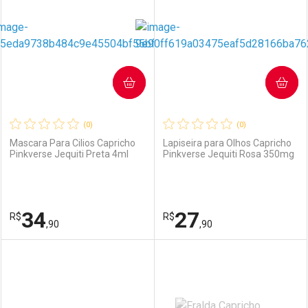
COMPRAR
COMPRAR
(0)
(0)
Mascara Para Cilios Capricho
Lapiseira para Olhos Capricho
Pinkverse Jequiti Preta 4ml
Pinkverse Jequiti Rosa 350mg
34
27
R$
R$
,90
,90
FECHAR
FECHAR
F
F
Laboratório
Por Menos
Laboratório
Por Menos