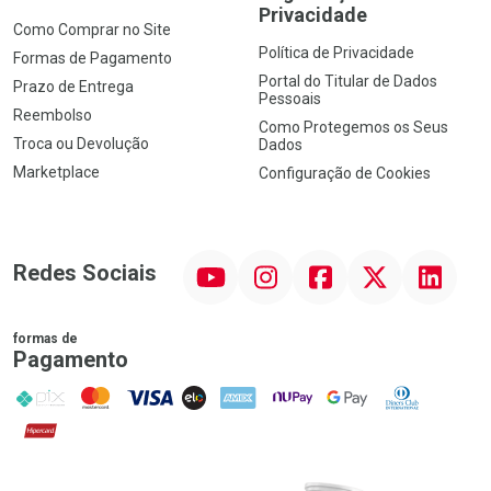
Privacidade
Como Comprar no Site
Política de Privacidade
Formas de Pagamento
Portal do Titular de Dados
Prazo de Entrega
Pessoais
Reembolso
Como Protegemos os Seus
Troca ou Devolução
Dados
Marketplace
Configuração de Cookies
YouTube
Instagram
Facebook
Twitter
Linkedin
Redes Sociais
formas de
Pagamento
PIX
MasterCard
VISA
ELO
AMEX
NuPay
Google Pay
Diners Club
Hipercard