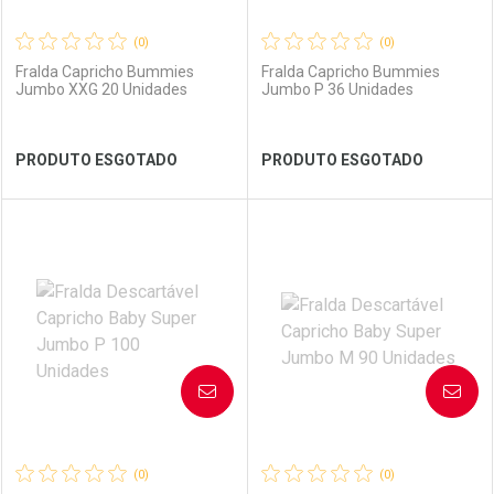
(0)
(0)
Fralda Capricho Bummies
Fralda Capricho Bummies
Jumbo XXG 20 Unidades
Jumbo P 36 Unidades
Ver Desconto Convênio
Ver Desconto Convênio
PRODUTO ESGOTADO
PRODUTO ESGOTADO
FECHAR
FECHAR
FEC
FEC
Laboratório
Por Menos
Laboratório
Por Menos
AVISE-ME
AVISE-ME
(0)
(0)