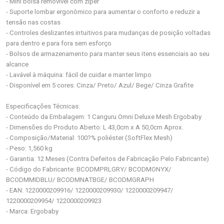
- Mini bolsa removível com zíper
- Suporte lombar ergonômico para aumentar o conforto e reduzir a
tensão nas costas
- Controles deslizantes intuitivos para mudanças de posição voltadas
para dentro e para fora sem esforço
- Bolsos de armazenamento para manter seus itens essenciais ao seu
alcance
- Lavável à máquina: fácil de cuidar e manter limpo
- Disponível em 5 cores: Cinza/ Preto/ Azul/ Bege/ Cinza Grafite
Especificações Técnicas:
- Conteúdo da Embalagem: 1 Canguru Omni Deluxe Mesh Ergobaby
- Dimensões do Produto Aberto: L 43,0cm x A 50,0cm Aprox.
- Composição/Material: 100?% poliéster (SoftFlex Mesh)
- Peso: 1,560 kg
- Garantia: 12 Meses (Contra Defeitos de Fabricação Pelo Fabricante)
- Código do Fabricante: BCODMPRLGRY/ BCODMONYX/
BCODMMIDBLU/ BCODMNATBGE/ BCODMGRAPH
- EAN: 1220000209916/ 1220000209930/ 1220000209947/
1220000209954/ 1220000209923
- Marca: Ergobaby