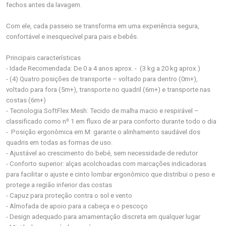
fechos antes da lavagem.
Com ele, cada passeio se transforma em uma experiência segura,
confortável e inesquecível para pais e bebês.
Principais características
- Idade Recomendada: De 0 a 4 anos aprox. - (3 kg a 20 kg aprox.)
- (4) Quatro posições de transporte – voltado para dentro (0m+),
voltado para fora (5m+), transporte no quadril (6m+) e transporte nas
costas (6m+)
- Tecnologia SoftFlex Mesh: Tecido de malha macio e respirável –
classificado como nº 1 em fluxo de ar para conforto durante todo o dia
- Posição ergonômica em M: garante o alinhamento saudável dos
quadris em todas as formas de uso.
- Ajustável ao crescimento do bebé, sem necessidade de redutor
- Conforto superior: alças acolchoadas com marcações indicadoras
para facilitar o ajuste e cinto lombar ergonômico que distribui o peso e
protege a região inferior das costas
- Capuz para proteção contra o sol e vento
- Almofada de apoio para a cabeça e o pescoço
- Design adequado para amamentação discreta em qualquer lugar