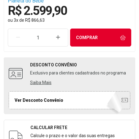
Planeta do Bebê
R$ 2.599,90
ou
3
x
de
R$ 866,63
REMOVER UMA UNIDADE
AUMENTAR UMA UNIDADE
COMPRAR
DESCONTO
CONVÊNIO
Exclusivo para clientes cadastrados no programa
Saiba Mais
Ver Desconto Convênio
CALCULAR FRETE
Formulário para Calcular o Frete
Calcule o prazo e o valor das suas entregas