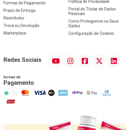
Política de Privacidade
Formas de Pagamento
Portal do Titular de Dados
Prazo de Entrega
Pessoais
Reembolso
Como Protegemos os Seus
Troca ou Devolução
Dados
Marketplace
Configuração de Cookies
YouTube
Instagram
Facebook
Twitter
Linkedin
Redes Sociais
formas de
Pagamento
PIX
MasterCard
VISA
ELO
AMEX
NuPay
Google Pay
Diners Club
Hipercard
Promoção em Destaque