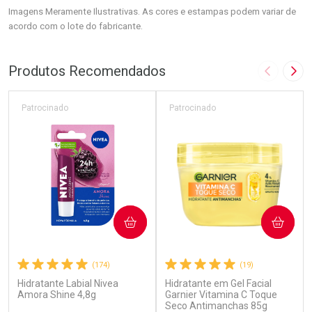
Imagens Meramente Ilustrativas. As cores e estampas podem variar de
acordo com o lote do fabricante.
Produtos Recomendados
Imagem A
Pró
Patrocinado
Patrocinado
COMPRAR
COMPRAR
(174)
(19)
Hidratante Labial Nivea
Hidratante em Gel Facial
Amora Shine 4,8g
Garnier Vitamina C Toque
Seco Antimanchas 85g