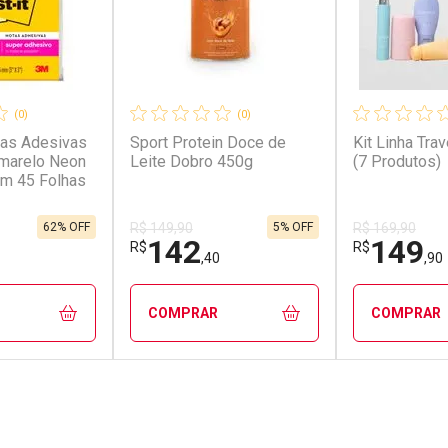
(0)
(0)
tas Adesivas
Sport Protein Doce de
Kit Linha Tra
Amarelo Neon
Leite Dobro 450g
(7 Produtos)
m 45 Folhas
62% OFF
5% OFF
R$ 149,90
R$ 169,90
142
149
R$
R$
,40
,90
COMPRAR
COMPRAR
FECHAR
FECHAR
FECHAR
FECHAR
rio
Laboratório
Laborató
os
Por Menos
Por Men