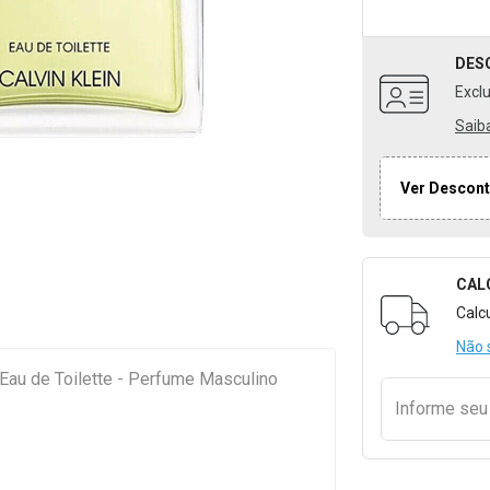
DES
Excl
Saib
Ver Descont
CAL
Formulári
Calc
Não 
 Eau de Toilette - Perfume Masculino
Informe se