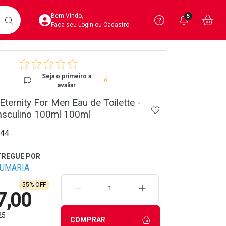
Acesse sua Conta
Precisa de 
Notific
Aces
Bem Vindo,
5
Você po
notifica
Vo
it
BUSCAR
Ver Recursos 
Faça seu Login ou Cadastro
crumb
Atendimento ao 
Seja o primeiro a
0
avaliar
Central de Ajud
 Eternity For Men Eau de Toilette -
ADICIONAR AOS 
Televendas
sculino 100ml 100ml
4020-4404
44
FUMARIA
55% OFF
REMOVER UMA UNIDADE
AUMENTAR UMA UNIDA
7,00
25
COMPRAR