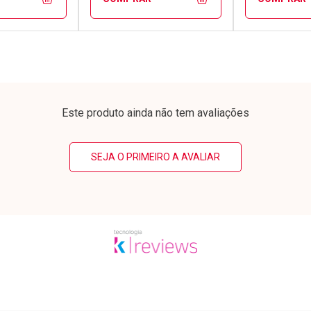
FECHAR
FECHAR
FECHAR
FECHAR
rio
Laboratório
Laborató
os
Por Menos
Por Men
Este produto ainda não tem avaliações
SEJA O PRIMEIRO A AVALIAR
conto
Ativar Desconto
Ativar Desc