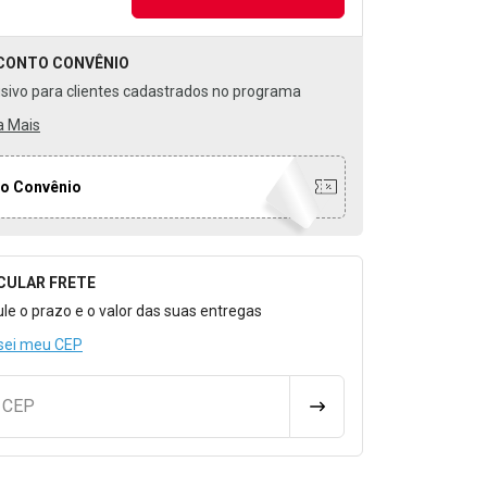
CONTO
CONVÊNIO
usivo para clientes cadastrados no programa
a Mais
o Convênio
CULAR FRETE
o para Calcular o Frete
ule o prazo e o valor das suas entregas
sei meu CEP
u CEP
CALCULAR FRETE