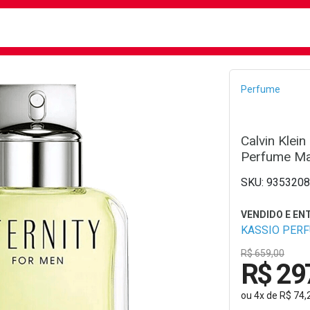
busca
isa?
Bread
Perfume
Calvin Klein
Perfume Ma
9353208
KASSIO PER
R$ 659,00
R$ 29
ou
4
x
de
R$ 74,