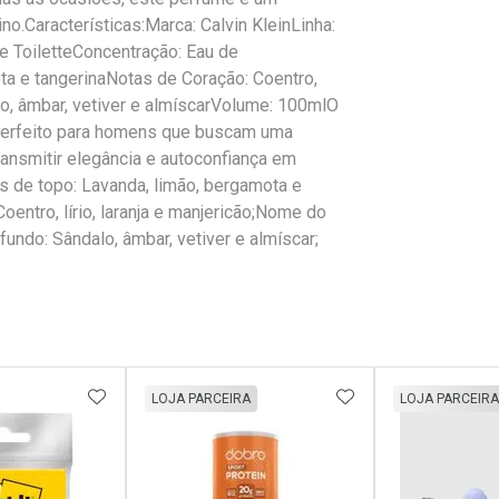
o.Características:Marca: Calvin KleinLinha:
e ToiletteConcentração: Eau de
ta e tangerinaNotas de Coração: Coentro,
alo, âmbar, vetiver e almíscarVolume: 100mlO
é perfeito para homens que buscam uma
 transmitir elegância e autoconfiança em
as de topo: Lavanda, limão, bergamota e
oentro, lírio, laranja e manjericão;Nome do
fundo: Sândalo, âmbar, vetiver e almíscar;
FAVORITOS
ADICIONAR AOS FAVORITOS
ADICIONAR AOS 
LOJA PARCEIRA
LOJA PARCEIRA