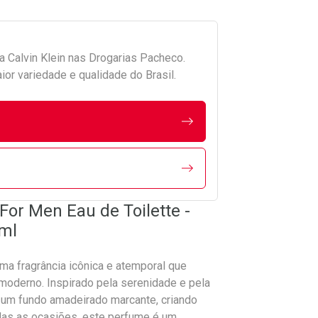
da
Calvin Klein
nas Drogarias Pacheco.
r variedade e qualidade do Brasil.
 For Men Eau de Toilette -
ml
uma fragrância icônica e atemporal que
 moderno. Inspirado pela serenidade e pela
 um fundo amadeirado marcante, criando
todas as ocasiões, este perfume é um