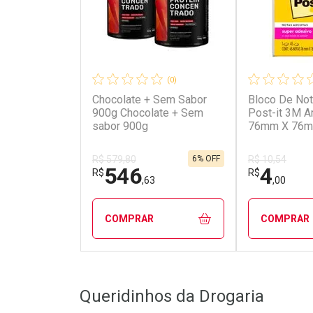
(0)
Chocolate + Sem Sabor
Bloco De No
900g Chocolate + Sem
Post-it 3M 
sabor 900g
76mm X 76m
6% OFF
R$ 579,80
R$ 10,54
546
4
R$
R$
,63
,00
COMPRAR
COMPRAR
FECHAR
FECHAR
Queridinhos da Drogaria
Laboratório
Laborató
Por Menos
Por Men