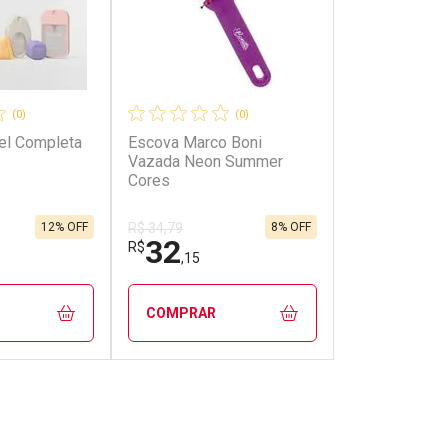
(0)
(0)
vel Completa
Escova Marco Boni
Vazada Neon Summer
Cores
12% OFF
8% OFF
R$ 34,79
32
R$
,15
COMPRAR
FECHAR
FECHAR
FECHAR
FECHAR
rio
Laboratório
os
Por Menos