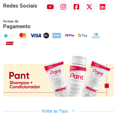
YouTube
Instagram
Facebook
Twitter
Linkedin
Redes Sociais
formas de
Pagamento
PIX
MasterCard
VISA
ELO
AMEX
NuPay
Google Pay
Diners Club
Hipercard
Promoção em Destaque
Voltar ao Topo