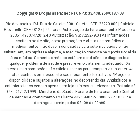
Copyright
Copyright © Drogarias Pacheco | CNPJ: 33.438.250/0187-08
Rio de Janeiro - RJ: Rua do Catete, 300 - Catete - CEP: 22220-000 | Gabriele
Giovanelli - CRF 28127 | 24 horas| Autorização de funcionamento: Processo:
25351.493074/2012-10 Autorização/MS: 7.25279.0 | As informações
contidas neste site, como promoções e ofertas de remédios e
medicamentos, não devem ser usadas para automedicação e não
substituem, em hipótese alguma, a medicação prescrita pelo profissional da
área médica. Somente o médico está em condições de diagnosticar
qualquer problema de saúde e prescrever o tratamento adequado. Os
preços e as promoções são válidos apenas para compras via internet. As
fotos contidas em nosso site são meramente ilustrativas. *Preços e
disponibilidade sujeitos a alterações no decorrer do dia. Antibióticos e
antimicrobianos vendas apenas em lojas físicas ou televendas. Portaria nº
344 - 01/02/1999 - Ministério da Saúde. Horário de funcionamento Central
de Vendas e Atendimento ao Cliente 4020 4404 ou 0800 282 10 10 de
domingo a domingo das 08h00 às 20h00.
LGPD Aceite os Cookies
R$ 93,99
COMPRAR