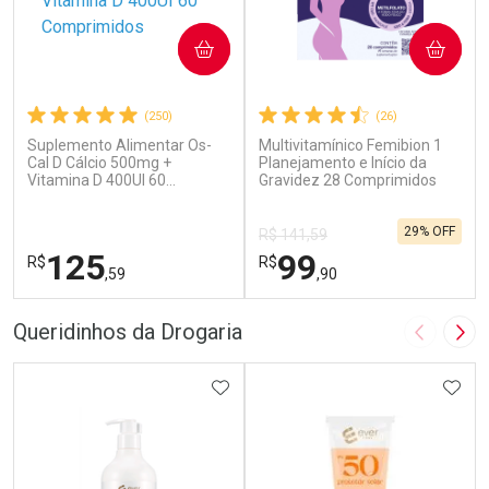
COMPRAR
COMPRAR
(250)
(26)
Suplemento Alimentar Os-
Multivitamínico Femibion 1
Cal D Cálcio 500mg +
Planejamento e Início da
Vitamina D 400UI 60
Gravidez 28 Comprimidos
Comprimidos
29% OFF
R$ 141,59
125
99
R$
R$
,59
,90
FECHAR
F
FECHAR
F
Queridinhos da Drogaria
Imagem A
Pró
Laboratório
Laboratório
Por Menos
ADICIONAR AOS FAVORITOS
Por Menos
ADIC