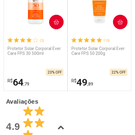
COMPRAR
COMPRAR
(2)
(13)
Protetor Solar Corporal Ever
Protetor Solar Corporal Ever
Ativar Desconto
Ativar Desconto
Care FPS 30 500ml
Care FPS 50 200g
Comprar sem Desconto
Comprar sem Desconto
Por R$ 125,59/cada
Por R$ 99,90/cada
Comprar sem Desconto
Comprar sem Desconto
23% OFF
22% OFF
Por R$ 125,59/cada
Por R$ 99,90/cada
64
49
R$
R$
,79
,89
FECHAR
F
FECHAR
F
Avaliações
Laboratório
Laboratório
Por Menos
Por Menos
4.9