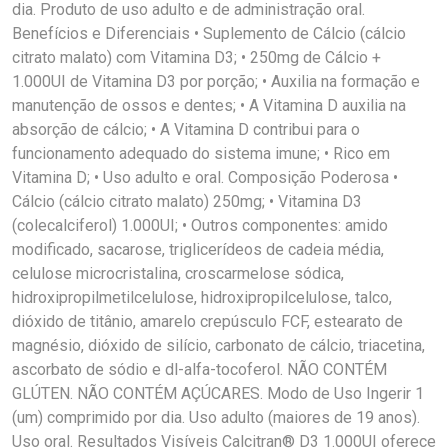
dia. Produto de uso adulto e de administração oral.
Benefícios e Diferenciais • Suplemento de Cálcio (cálcio
citrato malato) com Vitamina D3; • 250mg de Cálcio +
1.000UI de Vitamina D3 por porção; • Auxilia na formação e
manutenção de ossos e dentes; • A Vitamina D auxilia na
absorção de cálcio; • A Vitamina D contribui para o
funcionamento adequado do sistema imune; • Rico em
Vitamina D; • Uso adulto e oral. Composição Poderosa •
Cálcio (cálcio citrato malato) 250mg; • Vitamina D3
(colecalciferol) 1.000UI; • Outros componentes: amido
modificado, sacarose, triglicerídeos de cadeia média,
celulose microcristalina, croscarmelose sódica,
hidroxipropilmetilcelulose, hidroxipropilcelulose, talco,
dióxido de titânio, amarelo crepúsculo FCF, estearato de
magnésio, dióxido de silício, carbonato de cálcio, triacetina,
ascorbato de sódio e dl-alfa-tocoferol. NÃO CONTÉM
GLÚTEN. NÃO CONTÉM AÇÚCARES. Modo de Uso Ingerir 1
(um) comprimido por dia. Uso adulto (maiores de 19 anos).
Uso oral. Resultados Visíveis Calcitran® D3 1.000UI oferece