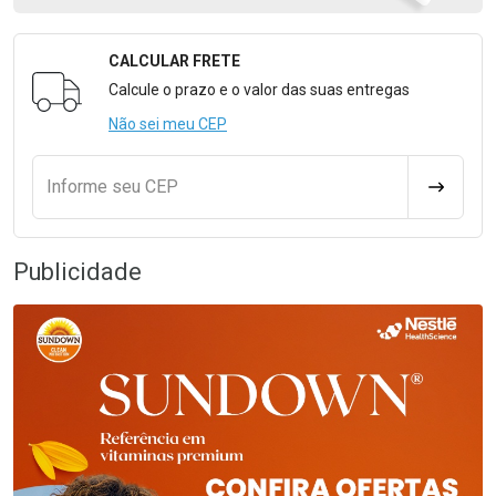
CALCULAR FRETE
Formulário para Calcular o Frete
Calcule o prazo e o valor das suas entregas
Não sei meu CEP
Informe seu CEP
CALCULA
Publicidade