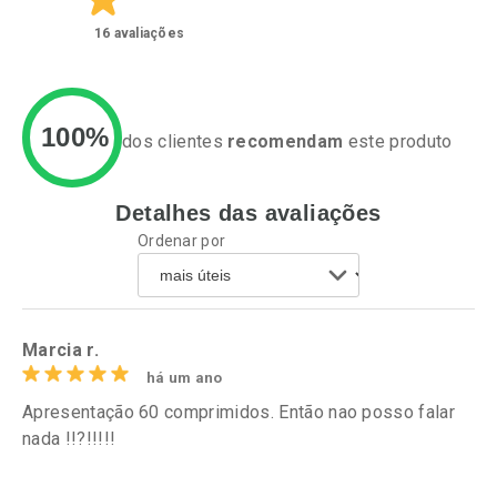
16
avaliações
100%
dos clientes
recomendam
este produto
Detalhes das avaliações
Ativar Desconto
Ativar Desconto
Ordenar por
Comprar sem Desconto
Comprar sem Desconto
Por R$ 64,79/cada
Por R$ 49,89/cada
Comprar sem Desconto
Comprar sem Desconto
Por R$ 64,79/cada
Por R$ 49,89/cada
Marcia r.
há um ano
Apresentação 60 comprimidos. Então nao posso falar
nada !!?!!!!!