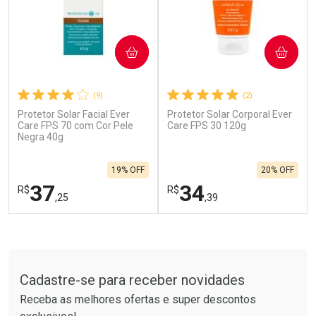
COMPRAR
COMPRAR
(9)
(2)
Protetor Solar Facial Ever
Protetor Solar Corporal Ever
Ativar Desconto
Ativar Desconto
Care FPS 70 com Cor Pele
Care FPS 30 120g
Negra 40g
Comprar sem Desconto
Comprar sem Desconto
Por R$ 664,02/cada
Por R$ 454,71/cada
Comprar sem Desconto
Comprar sem Desconto
19% OFF
20% OFF
Por R$ 664,02/cada
Por R$ 454,71/cada
37
34
R$
R$
,25
,39
FECHAR
F
FECHAR
F
Tudo sobre a Drogarias Pacheco
Laboratório
Laboratório
Por Menos
Por Menos
Cadastre-se para receber novidades
Receba as melhores ofertas e super descontos