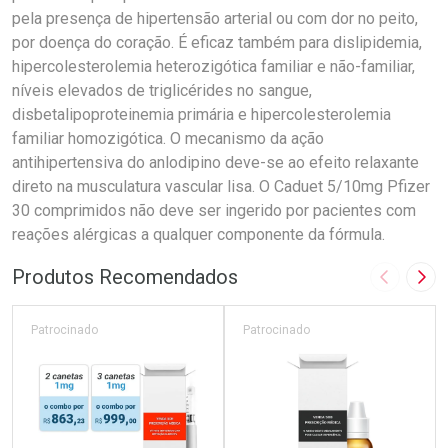
pela presença de hipertensão arterial ou com dor no peito,
por doença do coração. É eficaz também para dislipidemia,
hipercolesterolemia heterozigótica familiar e não-familiar,
níveis elevados de triglicérides no sangue,
disbetalipoproteinemia primária e hipercolesterolemia
familiar homozigótica. O mecanismo da ação
antihipertensiva do anlodipino deve-se ao efeito relaxante
direto na musculatura vascular lisa. O Caduet 5/10mg Pfizer
30 comprimidos não deve ser ingerido por pacientes com
reações alérgicas a qualquer componente da fórmula.
Produtos Recomendados
Imagem A
Pró
Patrocinado
Patrocinado