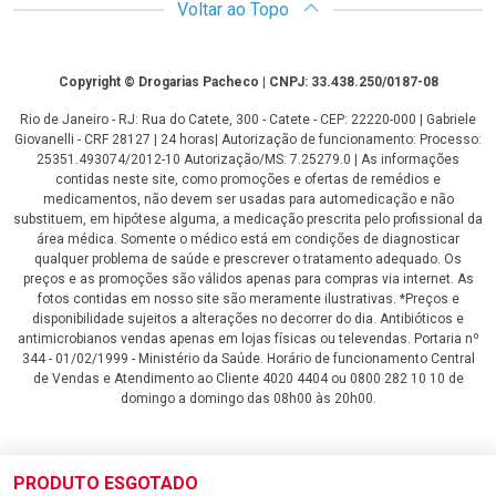
Voltar ao Topo
Copyright
Copyright © Drogarias Pacheco | CNPJ: 33.438.250/0187-08
Rio de Janeiro - RJ: Rua do Catete, 300 - Catete - CEP: 22220-000 | Gabriele
Giovanelli - CRF 28127 | 24 horas| Autorização de funcionamento: Processo:
25351.493074/2012-10 Autorização/MS: 7.25279.0 | As informações
contidas neste site, como promoções e ofertas de remédios e
medicamentos, não devem ser usadas para automedicação e não
substituem, em hipótese alguma, a medicação prescrita pelo profissional da
área médica. Somente o médico está em condições de diagnosticar
qualquer problema de saúde e prescrever o tratamento adequado. Os
preços e as promoções são válidos apenas para compras via internet. As
fotos contidas em nosso site são meramente ilustrativas. *Preços e
disponibilidade sujeitos a alterações no decorrer do dia. Antibióticos e
antimicrobianos vendas apenas em lojas físicas ou televendas. Portaria nº
344 - 01/02/1999 - Ministério da Saúde. Horário de funcionamento Central
de Vendas e Atendimento ao Cliente 4020 4404 ou 0800 282 10 10 de
domingo a domingo das 08h00 às 20h00.
LGPD Aceite os Cookies
PRODUTO ESGOTADO