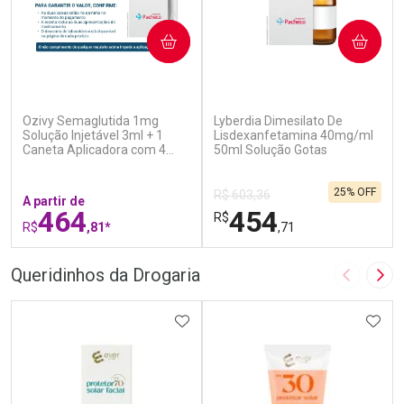
COMPRAR
COMPRAR
(5)
(0)
Ozivy Semaglutida 1mg
Lyberdia Dimesilato De
Solução Injetável 3ml + 1
Lisdexanfetamina 40mg/ml
Caneta Aplicadora com 4
50ml Solução Gotas
Agulhas
25% OFF
R$ 603,36
A partir de
464
454
R$
R$
,81*
,71
FECHAR
F
FECHAR
F
Queridinhos da Drogaria
Imagem A
Pró
Laboratório
Laboratório
Por Menos
ADICIONAR AOS FAVORITOS
Por Menos
ADIC