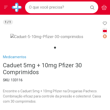
Drogarias Pacheco
Menu
Aces
Ir direto para a home
O que você precisa?
BAIXE
V
i
Baixe nosso APP e aproveite Ofertas Exclusivas!
BUSCAR
O APP
Navegue pela página
Ir direto para o conteúdo
Faça a sua busca
Ir direto para a busca
Ir direto para a conta
AD
1
/ 1
Ir direto para a ajuda
Tarj
Ir direto para a notificações
Med
Ir direto para o carrinho
Ir direto para o menu
Breadcrumb
Medicamentos
Caduet 5mg + 10mg Pfizer 30
Comprimidos
133116
Encontre o Caduet 5mg + 10mg Pfizer na Drogarias Pacheco.
Combinação eficaz para controle da pressão e colesterol. Caixa
com 30 comprimidos.