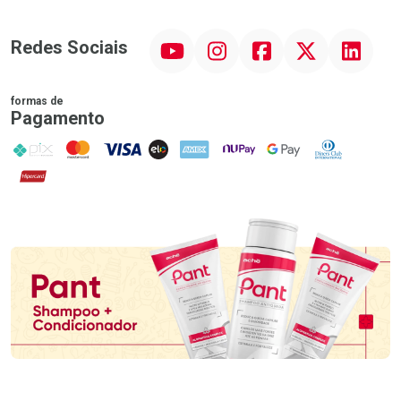
YouTube
Instagram
Facebook
Twitter
Linkedin
Redes Sociais
formas de
Pagamento
PIX
MasterCard
VISA
ELO
AMEX
NuPay
Google Pay
Diners Club
Hipercard
Promoção em Destaque