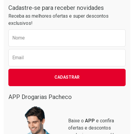
Comprar sem Desconto
Comprar sem Desconto
Por R$ 21,86/cada
Por R$ 39,99/cada
Cadastre-se para receber novidades
Receba as melhores ofertas e super descontos
exclusivos!
Preencha o formulário abaixo para receber 
Nome
Email
CADASTRAR
APP Drogarias Pacheco
Baixe o
APP
e confira
ofertas e descontos