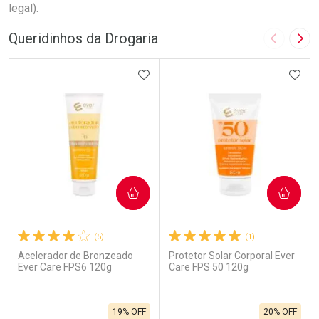
legal).
Queridinhos da Drogaria
Imagem A
Pró
ADICIONAR AOS FAVORITOS
ADIC
COMPRAR
COMPRAR
(5)
(1)
Acelerador de Bronzeado
Protetor Solar Corporal Ever
Ever Care FPS6 120g
Care FPS 50 120g
19% OFF
20% OFF