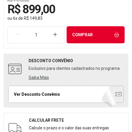
R$ 1.410,00
R$ 899,00
ou
6
x
de
R$ 149,83
REMOVER UMA UNIDADE
AUMENTAR UMA UNIDADE
COMPRAR
DESCONTO
CONVÊNIO
Exclusivo para clientes cadastrados no programa
Saiba Mais
Ver Desconto Convênio
CALCULAR FRETE
Formulário para Calcular o Frete
Calcule o prazo e o valor das suas entregas