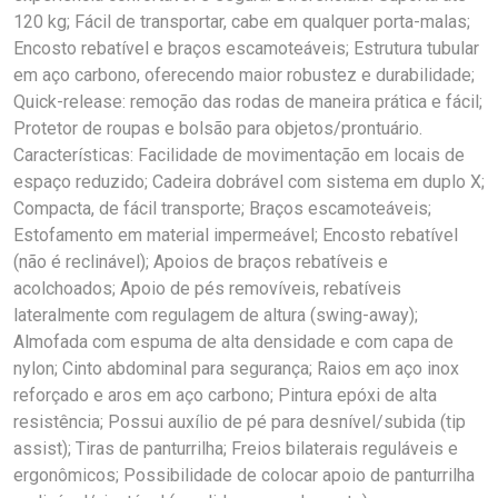
120 kg; Fácil de transportar, cabe em qualquer porta-malas;
Encosto rebatível e braços escamoteáveis; Estrutura tubular
em aço carbono, oferecendo maior robustez e durabilidade;
Quick-release: remoção das rodas de maneira prática e fácil;
Protetor de roupas e bolsão para objetos/prontuário.
Características: Facilidade de movimentação em locais de
espaço reduzido; Cadeira dobrável com sistema em duplo X;
Compacta, de fácil transporte; Braços escamoteáveis;
Estofamento em material impermeável; Encosto rebatível
(não é reclinável); Apoios de braços rebatíveis e
acolchoados; Apoio de pés removíveis, rebatíveis
lateralmente com regulagem de altura (swing-away);
Almofada com espuma de alta densidade e com capa de
nylon; Cinto abdominal para segurança; Raios em aço inox
reforçado e aros em aço carbono; Pintura epóxi de alta
resistência; Possui auxílio de pé para desnível/subida (tip
assist); Tiras de panturrilha; Freios bilaterais reguláveis e
ergonômicos; Possibilidade de colocar apoio de panturrilha