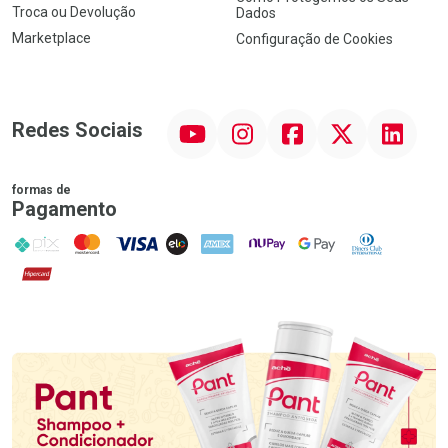
Troca ou Devolução
Dados
Marketplace
Configuração de Cookies
YouTube
Instagram
Facebook
Twitter
Linkedin
Redes Sociais
formas de
Pagamento
PIX
MasterCard
VISA
ELO
AMEX
NuPay
Google Pay
Diners Club
Hipercard
Promoção em Destaque