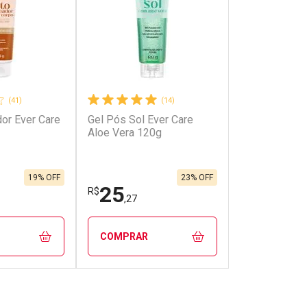
(41)
(14)
or Ever Care
Gel Pós Sol Ever Care
Aloe Vera 120g
19% OFF
23% OFF
25
R$
,27
COMPRAR
FECHAR
FECHAR
FECHAR
FECHAR