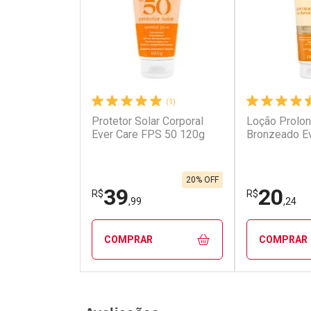
(1)
Protetor Solar Corporal
Loção Prolo
Ever Care FPS 50 120g
Bronzeado E
20% OFF
39
20
R$
R$
,99
,24
COMPRAR
COMPRAR
FECHAR
FECHAR