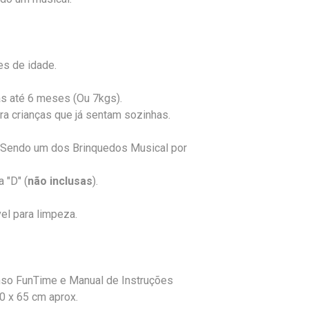
s de idade.
as até 6 meses (Ou 7kgs).
ara crianças que já sentam sozinhas.
- Sendo um dos Brinquedos Musical por
 "D" (
não inclusas
).
el para limpeza.
nso FunTime e Manual de Instruções
0 x 65 cm aprox.