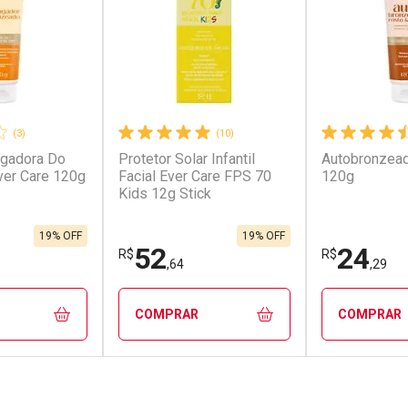
(3)
(10)
ngadora Do
Protetor Solar Infantil
Autobronzead
ver Care 120g
Facial Ever Care FPS 70
120g
Kids 12g Stick
19% OFF
19% OFF
52
24
R$
R$
,64
,29
COMPRAR
COMPRAR
FECHAR
FECHAR
FECHAR
FECHAR