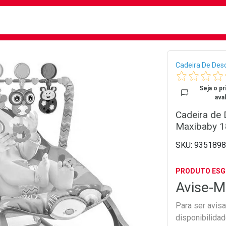
busca
isa?
Bread
Cadeira De Des
Seja o pr
aval
Cadeira de
Maxibaby 1
9351898
PRODUTO ES
Avise-M
Para ser avis
disponibilida