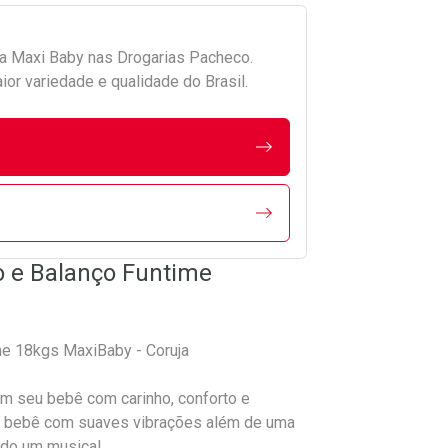
da
Maxi Baby
nas Drogarias Pacheco.
r variedade e qualidade do Brasil.
o e Balanço Funtime
e 18kgs MaxiBaby - Coruja
 seu bebê com carinho, conforto e
o bebê com suaves vibrações além de uma
ndo um musical.