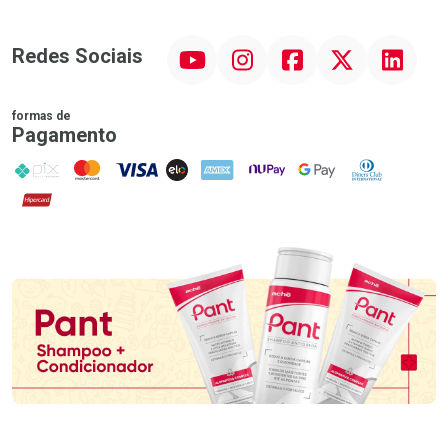
YouTube
Instagram
Facebook
Twitter
Linkedin
Redes Sociais
formas de
Pagamento
PIX
MasterCard
VISA
ELO
AMEX
NuPay
Google Pay
Diners Club
Hipercard
Promoção em Destaque