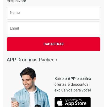
exclusivos!
Preencha o formulário abaixo para receber 
Nome
Email
CADASTRAR
Ver Desconto Convênio
APP Drogarias Pacheco
Baixe o
APP
e confira
ofertas e descontos
exclusivos para você!