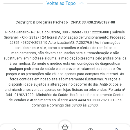
Voltar ao Topo
Copyright
Copyright © Drogarias Pacheco | CNPJ: 33.438.250/0187-08
Rio de Janeiro - RJ: Rua do Catete, 300 - Catete - CEP: 22220-000 | Gabriele
Giovanelli - CRF 28127 | 24 horas| Autorização de funcionamento: Processo:
25351.493074/2012-10 Autorização/MS: 7.25279.0 | As informações
contidas neste site, como promoções e ofertas de remédios e
medicamentos, não devem ser usadas para automedicação e não
substituem, em hipótese alguma, a medicação prescrita pelo profissional da
área médica. Somente o médico está em condições de diagnosticar
qualquer problema de saúde e prescrever o tratamento adequado. Os
preços e as promoções são válidos apenas para compras via internet. As
fotos contidas em nosso site são meramente ilustrativas. *Preços e
disponibilidade sujeitos a alterações no decorrer do dia. Antibióticos e
antimicrobianos vendas apenas em lojas físicas ou televendas. Portaria nº
344 - 01/02/1999 - Ministério da Saúde. Horário de funcionamento Central
de Vendas e Atendimento ao Cliente 4020 4404 ou 0800 282 10 10 de
domingo a domingo das 08h00 às 20h00.
LGPD Aceite os Cookies