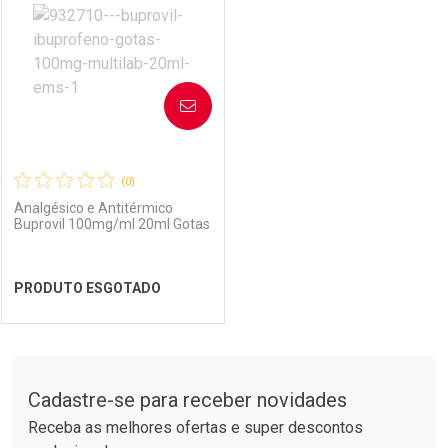
AVISE-ME
(0)
Analgésico e Antitérmico
Buprovil 100mg/ml 20ml Gotas
PRODUTO ESGOTADO
FECHAR
FECHAR
Tudo sobre a Drogarias Pacheco
Cadastre-se para receber novidades
Laboratório
Por Menos
Receba as melhores ofertas e super descontos