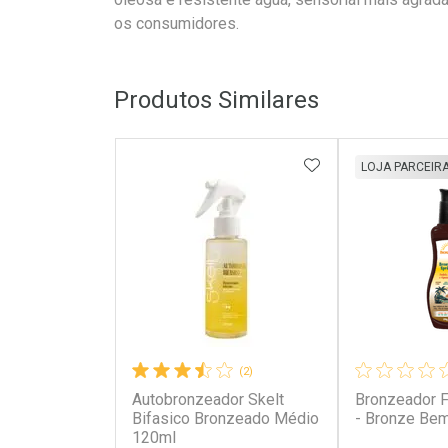
os consumidores.
Produtos Similares
ADICIONAR AOS 
LOJA PARCEIR
(2)
Autobronzeador Skelt
Bronzeador 
Bifasico Bronzeado Médio
- Bronze Be
120ml