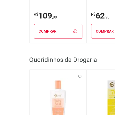
109
62
R$
R$
,99
,90
COMPRAR
COMPRAR
FECHAR
FECHAR
Queridinhos da Drogaria
Laboratório
Laborató
Por Menos
Por Men
ADICIONAR AOS 