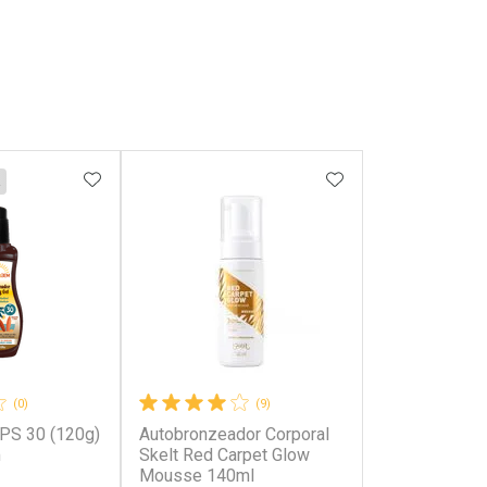
FAVORITOS
ADICIONAR AOS FAVORITOS
ADICIONAR AOS 
(0)
(9)
PS 30 (120g)
Autobronzeador Corporal
m
Skelt Red Carpet Glow
Mousse 140ml