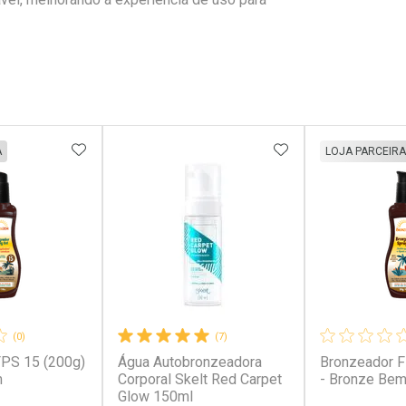
FAVORITOS
ADICIONAR AOS FAVORITOS
ADICIONAR AOS 
A
LOJA PARCEIRA
(0)
(7)
FPS 15 (200g)
Água Autobronzeadora
Bronzeador F
m
Corporal Skelt Red Carpet
- Bronze Be
Glow 150ml