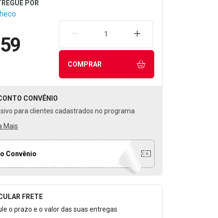
checo
REMOVER UMA UNIDADE
AUMENTAR UMA UNIDA
,59
COMPRAR
CONTO
CONVÊNIO
usivo para clientes cadastrados no programa
a Mais
o Convênio
CULAR FRETE
o para Calcular o Frete
ule o prazo e o valor das suas entregas