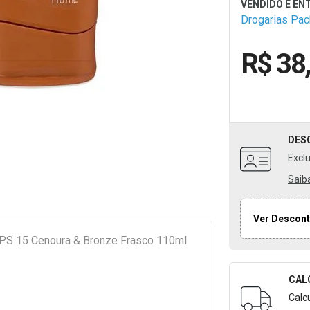
Drogarias Pa
R$ 38
DES
Excl
Saib
Ver Descont
PS 15 Cenoura & Bronze Frasco 110ml
CAL
Formulári
Calc