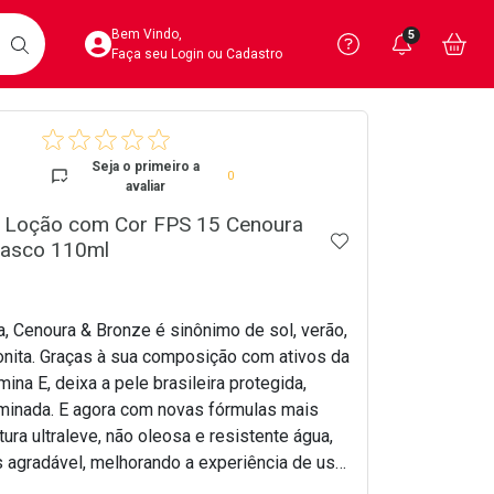
Acesse sua Conta
Precisa de 
Notific
Aces
Bem Vindo,
5
Você po
notifica
Vo
it
BUSCAR
Ver Recursos 
Faça seu Login ou Cadastro
crumb
Atendimento ao 
Seja o primeiro a
0
avaliar
Central de Ajud
 Loção com Cor FPS 15 Cenoura
ADICIONAR AOS 
Televendas
rasco 110ml
4020-4404
a, Cenoura & Bronze é sinônimo de sol, verão,
bonita. Graças à sua composição com ativos da
mina E, deixa a pele brasileira protegida,
uminada. E agora com novas fórmulas mais
ura ultraleve, não oleosa e resistente água,
s agradável, melhorando a experiência de uso
midores.