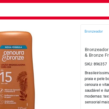
busca
isa?
Bread
Bronzeador
Bronzeador
& Bronze F
896357
Brasileiríssim
praia e pele 
cenoura e vita
saudável e il
modernas: text
sensorial mai
para os consu