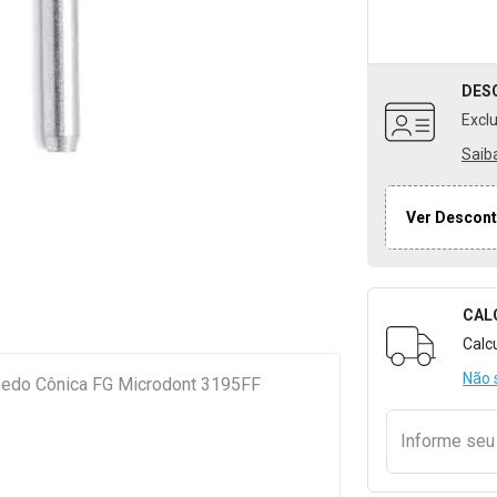
DES
Excl
Saib
Ver Descont
CAL
Formulári
Calc
Não 
pedo Cônica FG Microdont 3195FF
Informe se