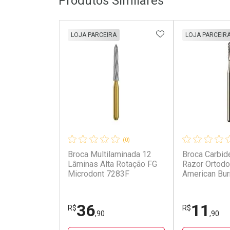
Produtos Similares
ADICIONAR AOS 
LOJA PARCEIRA
LOJA PARCEIR
(0)
Broca Multilaminada 12
Broca Carbide
Lâminas Alta Rotação FG
Razor Ortodo
Microdont 7283F
American Bur
36
11
R$
R$
,90
,90