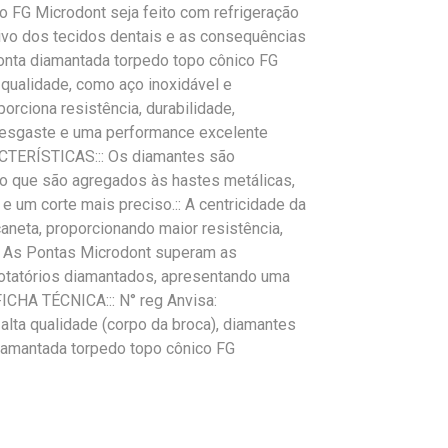
o FG Microdont seja feito com refrigeração
sivo dos tecidos dentais e as consequências
onta diamantada torpedo topo cônico FG
qualidade, como aço inoxidável e
rciona resistência, durabilidade,
, desgaste e uma performance excelente
CTERÍSTICAS::: Os diamantes são
to que são agregados às hastes metálicas,
e um corte mais preciso.:: A centricidade da
neta, proporcionando maior resistência,
:: As Pontas Microdont superam as
rotatórios diamantados, apresentando uma
ICHA TÉCNICA::: N° reg Anvisa:
lta qualidade (corpo da broca), diamantes
amantada torpedo topo cônico FG