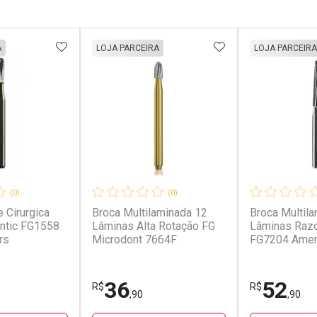
FAVORITOS
ADICIONAR AOS FAVORITOS
ADICIONAR AOS 
A
LOJA PARCEIRA
LOJA PARCEIRA
(0)
(0)
 Cirurgica
Broca Multilaminada 12
Broca Multil
ntic FG1558
Lâminas Alta Rotação FG
Lâminas Razo
rs
Microdont 7664F
FG7204 Ameri
36
52
R$
R$
,90
,90