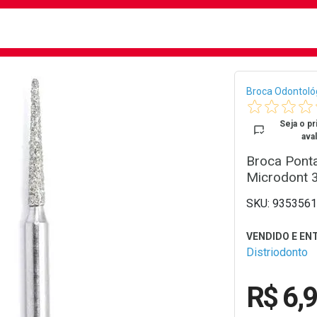
busca
isa?
Bread
Broca Odontoló
Seja o pr
aval
Broca Pont
Microdont 
9353561
Distriodonto
R$ 6,