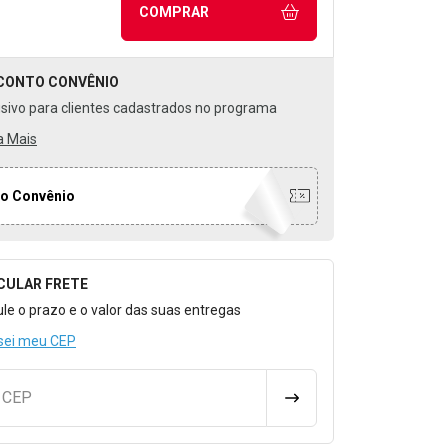
COMPRAR
CONTO
CONVÊNIO
usivo para clientes cadastrados no programa
a Mais
o Convênio
CULAR FRETE
o para Calcular o Frete
ule o prazo e o valor das suas entregas
sei meu CEP
u CEP
CALCULAR FRETE