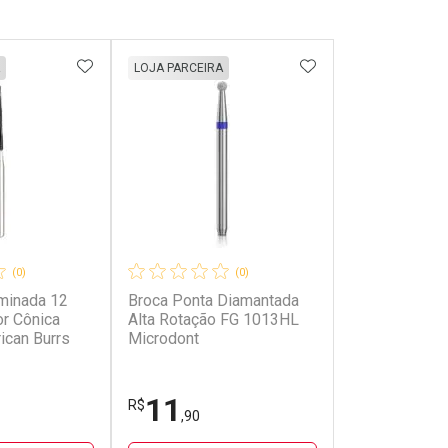
FAVORITOS
ADICIONAR AOS FAVORITOS
ADICIONAR AOS 
LOJA PARCEIRA
(0)
(0)
aminada 12
Broca Ponta Diamantada
r Cônica
Alta Rotação FG 1013HL
can Burrs
Microdont
11
R$
,90